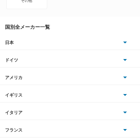
その他
A6 ハイブリッド
A7 スポーツバック
国別全メーカー一覧
A8
日本
トヨタ
A8 ハイブリッド
ドイツ
日産
e-トロン
AMG
アメリカ
ホンダ
e-トロン GT
BMW
キャデラック
イギリス
三菱
e-トロン S
BMWアルピナ
クライスラー
TVR
イタリア
マツダ
e-トロン S スポーツバック
スマート
サターン
アストンマーティン
アルファロメオ
フランス
いすゞ
e-トロン スポーツバック
アウディ
シボレー
ジャガー