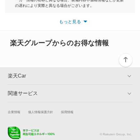
ーカー情報の名称と異なる場合、装備内容や価格情報などが更新
もっと見る
の遅れにより実際と異なる場合がございます。
RS Q8
※最新情報につきましては、各メーカーの情報をご確認くださ
い。
もっと見る
※また安全装備につきましては同名称の装備であっても動作範囲
RS2 アバント
や性能に違いがございますので、詳細情報は各メーカーの情報を
ご確認ください。
RS3 スポーツバック
楽天グループからのお得な情報
RS3 セダン
RS4
楽天Car
RS4 アバント
関連サービス
TOP
よくある質問
RS5
キャンペーン一覧
試乗・商談
新車購入
企業情報
個人情報保護方針
採用情報
RS5 カブリオレ
楽天Car車買取
車検予約
RS5 スポーツバック
キズ修理予約
洗車・コーティング予約
© Rakuten Group, Inc.