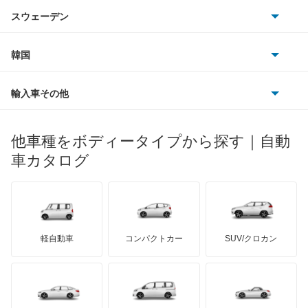
アウトビアンキ
シトロエン
スバル
Q2
スウェーデン
オペル
ビュイック
ダイムラー
フィアット
プジョー
スズキ
サーブ
Q3
フォルクスワーゲン
韓国
フォード
ベントレー
フェラーリ
ルノー
ダイハツ
ボルボ
Q3 スポーツバック
ポルシェ
ヒョンデ
ポンティアック
輸入車その他
ランドローバー
マセラティ
ブガッティ
光岡自動車
Q4 e-トロン
メルセデス・ベンツ
デーウ
もっと見る
マーキュリー
BYD
ロータス
ランチア
他車種をボディータイプから探す｜自動
日産ディーゼル
もっと見る
Q4 スポーツバック e-トロン
マイバッハ
キア
リンカーン
プロトン
車カタログ
ローバー
ランボルギーニ
日野自動車
Q5
ブラバス
サンヨン
デロリアン
TD
ロールスロイス
デトマソ
三菱ふそう
Q5 スポーツバック
ミニ
ADモータース
サリーン
ドンカーブート
ジネッタ
アバルト
軽自動車
コンパクトカー
SUV/クロカン
UDトラックス
Q5 ハイブリッド
アルテガ
プリムス
バーキン
もっと見る
ケータハム
イノチェンティ
レクサス
Q6 e-トロン
テスラ
セアト
もっと見る
カーボディーズ
もっと見る