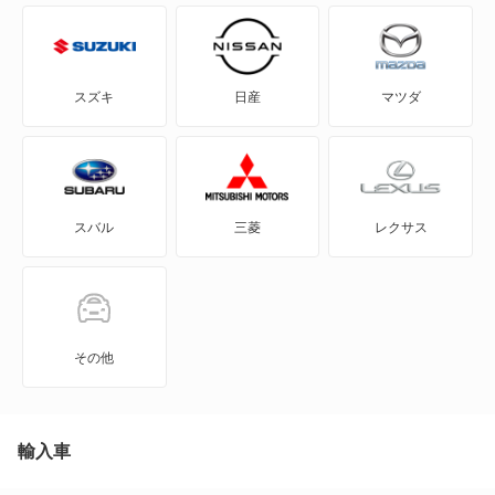
A1 シティカーバー
A1 スポーツバック
スズキ
日産
マツダ
A3
A3 スポーツバック
スバル
三菱
レクサス
A3 スポーツバック e-トロン
A3 セダン
A4
その他
A4 アバント
A4 オールロード クワトロ
輸入車