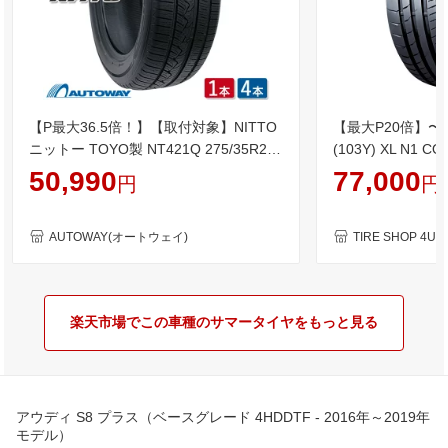
【P最大36.5倍！】【取付対象】NITTO
【最大P20倍】〜20
ニットー TOYO製 NT421Q 275/35R21
(103Y) XL N1 CO
(275/35/21 275-35-21 275/35-21) サマ
Sport Contact
50,990
77,000
円
円
ータイヤ 夏タイヤ 単品 2本 4本 21イン
チ スポーツコンタ
チ
ルシェ承認 単品 1本
21 送料無料
AUTOWAY(オートウェイ)
TIRE SHOP 4
楽天市場でこの車種のサマータイヤをもっと見る
アウディ S8 プラス（ベースグレード 4HDDTF - 2016年～2019年
モデル）