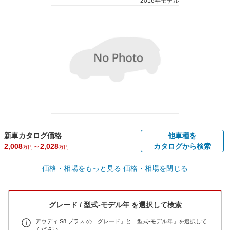
2016年モデル
新車カタログ価格
他車種を
2,008
～
2,028
カタログから検索
万円
万円
車買取価格 *
価格・相場をもっと見る
価格・相場を閉じる
車買取相場
61.3
～
342.7
万円
万円
シミュレーション
2017年式/20万km
～
2016年式/5千km
グレード / 型式-モデル年 を選択して検索
全国平均の車検価格 *
- 円
アウディ S8 プラス の「グレード」と「型式-モデル年」を選択して
ください。