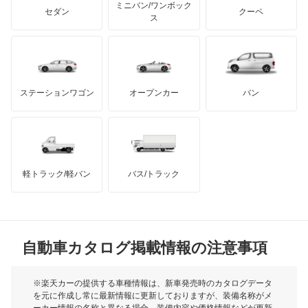
アキュラ
Q6 スポーツバック e-トロン
ミニバン/ワンボック
ジープ
KTM
セダン
クーペ
モーガン
ス
Q7
もっと見る
ダッジ
アルテガ
バンデンプラス
Q8
GMC
マクラーレン
もっと見る
ステーションワゴン
オープンカー
バン
Q8 e-トロン
ハマー
オースチン
Q8 スポーツバック e-トロン
インフィニティ
モーリス
R8
軽トラック/軽バン
バス/トラック
トライアンフ
もっと見る
R8 スパイダー
MG
RS e-トロン GT
自動車カタログ掲載情報の注意事項
ミニ
RS Q3
モーク
※楽天カーの提供する車種情報は、新車発売時のカタログデータ
を元に作成し常に最新情報に更新しておりますが、装備名称がメ
RS Q3 スポーツバック