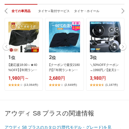
全ての車用品
タイヤ＋取付サービス
タイヤ・ホイール
1
2
3
位
位
位
【​夏​応​援​1​8​:​0​0​～​★​4​0​
【​ク​ー​ポ​ン​で​最​安​2​1​8​0​
＼​5​0​%​O​F​F​ク​ー​ポ​ン​
%​O​F​F​】​【​年​間​ラ​ン​キ​
円​】​「​年​間​ラ​ン​キ​ン​…
→​1​9​9​0​円​／​【​楽​天​1​位​
…
】​2​…
1,980円～
2,680円
3,980円
(13,064件)
(2,649件)
(1,187件)
アウディ S8 プラスの関連情報
アウディ S8 プラスのカタログ(歴代モデル・グレード)を見