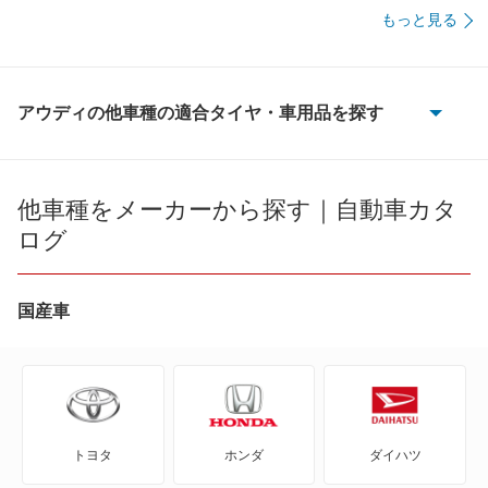
もっと見る
アウディの他車種の適合タイヤ・車用品を探す
100
100 アバント
他車種をメーカーから探す｜自動車カタ
ログ
200
80
国産車
80 アバント
90
トヨタ
ホンダ
ダイハツ
A1