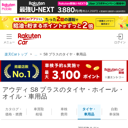
メニュー
ログイン
楽天Carトップ
...
S8 プラスのタイヤ・車用品
アウディ S8 プラスのタイヤ・ホイール・
オイル・車用品
カタログ・
車買取
車検
タイヤ・
自動
価格・燃費
相場
費用
車用品
車保険