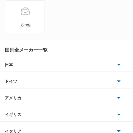
A6 オールロード クワトロ
A6 スポーツバック e-トロン
その他
A6 ハイブリッド
A7 スポーツバック
国別全メーカー一覧
A8
日本
トヨタ
A8 ハイブリッド
ドイツ
日産
e-トロン
AMG
アメリカ
ホンダ
e-トロン GT
BMW
キャデラック
イギリス
三菱
e-トロン S
BMWアルピナ
クライスラー
TVR
イタリア