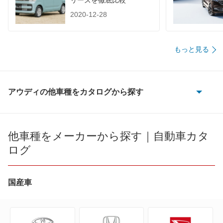
リーズを徹底比較
2020-12-28
もっと見る
アウディの他車種をカタログから探す
100
100 アバント
他車種をメーカーから探す｜自動車カタ
ログ
200
80
国産車
80 アバント