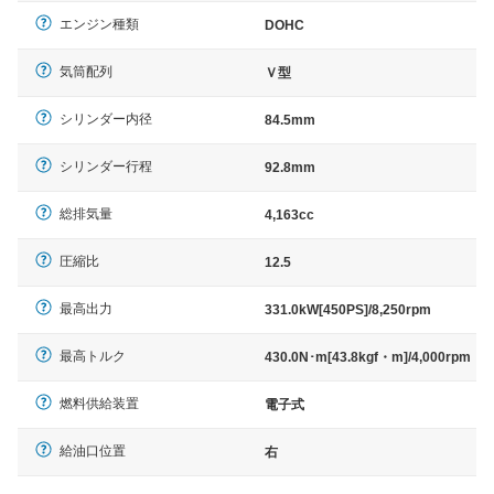
エンジン種類
DOHC
気筒配列
Ｖ型
シリンダー内径
84.5mm
シリンダー行程
92.8mm
総排気量
4,163cc
圧縮比
12.5
最高出力
331.0kW[450PS]/8,250rpm
最高トルク
430.0N･m[43.8kgf・m]/4,000rpm
燃料供給装置
電子式
給油口位置
右