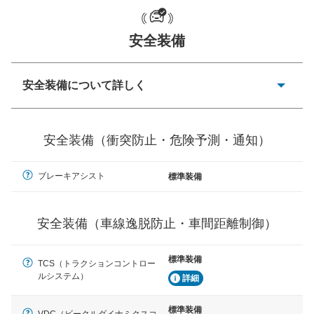
安全装備
一般的な荷物のサイズの目安
安全装備について詳しく
衝突防止
前走車や歩行者との衝突を回避するプリクラッシュブレ
安全装備（衝突防止・危険予測・通知）
ーキアシスト、ABSなどが装備されています。
危険予測・通知
ブレーキアシスト
標準装備
見えにくい場所に潜む危険を予測・通知するためのシス
テムなどが装備されています。
安全装備（車線逸脱防止・車間距離制御）
車線逸脱防止
車線のはみだしやふらつきを防止するためにレーンキー
プアシストなどが装備されています
標準装備
TCS（トラクションコントロー
ルシステム）
詳細
車間距離制御
安全な車間距離を保ちながら前車を追従するアダプティ
ブ・クルーズ・コントロールなどが装備されています。
標準装備
VDC（ビークルダイナミクスコ