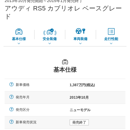
2013年10月発売開始～2015年1月発売終了
73,850
店舗を検索
円
アウディ RS5 カブリオレ ベースグレー
*当該価格は車種別の価格となります。
ド
基本仕様
安全装備
車両装備
走行性能
基本仕様
新車価格
1,387万円(税込)
発売年月
2013年10月
発売区分
ニューモデル
新車発売状況
発売終了