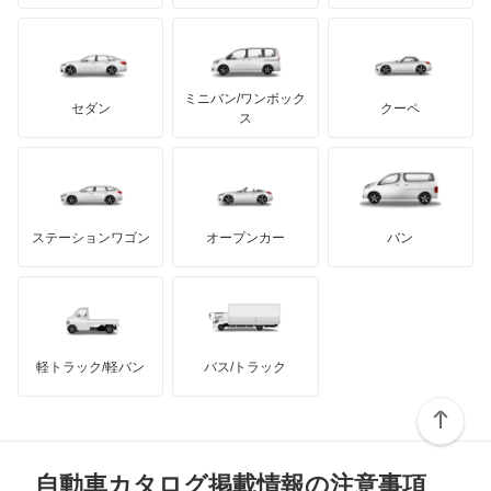
プリムス
バーキン
もっと見る
ケータハム
イノチェンティ
レクサス
Q6 e-トロン
テスラ
セアト
もっと見る
カーボディーズ
もっと見る
アキュラ
Q6 スポーツバック e-トロン
ミニバン/ワンボック
ジープ
KTM
セダン
クーペ
モーガン
ス
Q7
もっと見る
ダッジ
アルテガ
バンデンプラス
Q8
GMC
マクラーレン
もっと見る
ステーションワゴン
オープンカー
バン
Q8 e-トロン
ハマー
オースチン
Q8 スポーツバック e-トロン
インフィニティ
モーリス
R8
軽トラック/軽バン
バス/トラック
トライアンフ
もっと見る
R8 スパイダー
MG
RS e-トロン GT
自動車カタログ掲載情報の注意事項
ミニ