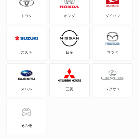
90
トヨタ
ホンダ
ダイハツ
A1
A1 シティカーバー
A1 スポーツバック
スズキ
日産
マツダ
A3
A3 スポーツバック
スバル
三菱
レクサス
A3 スポーツバック e-トロン
A3 セダン
A4
その他
A4 アバント