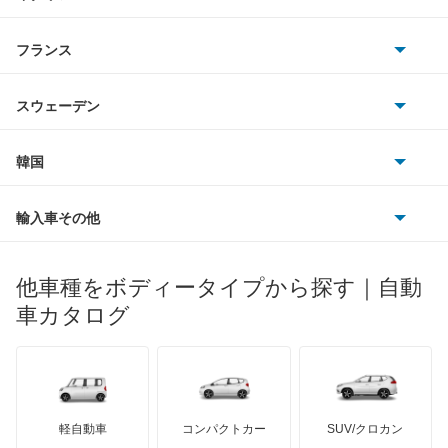
マツダ
e-トロン S スポーツバック
スマート
サターン
アストンマーティン
アルファロメオ
フランス
いすゞ
e-トロン スポーツバック
アウディ
シボレー
ジャガー
アウトビアンキ
シトロエン
スバル
Q2
スウェーデン
オペル
ビュイック
ダイムラー
フィアット
プジョー
スズキ
サーブ
Q3
フォルクスワーゲン
韓国
フォード
ベントレー
フェラーリ
ルノー
ダイハツ
ボルボ
Q3 スポーツバック
ポルシェ
ヒョンデ
ポンティアック
輸入車その他
ランドローバー
マセラティ
ブガッティ
光岡自動車
Q4 e-トロン
メルセデス・ベンツ
デーウ
もっと見る
マーキュリー
BYD
ロータス
ランチア
他車種をボディータイプから探す｜自動
日産ディーゼル
もっと見る
Q4 スポーツバック e-トロン
マイバッハ
キア
リンカーン
プロトン
車カタログ
ローバー
ランボルギーニ
日野自動車
Q5
ブラバス
サンヨン
デロリアン
TD
ロールスロイス
デトマソ
三菱ふそう
Q5 スポーツバック
ミニ
ADモータース
サリーン
ドンカーブート
ジネッタ
アバルト
軽自動車
コンパクトカー
SUV/クロカン
UDトラックス
Q5 ハイブリッド
アルテガ