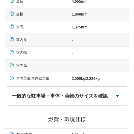
全長
4,655mm
全幅
1,860mm
全高
1,375mm
室内長
-
室内幅
-
室内高
-
車両重量/車両総重量
2,000kg/2,220kg
一般的な駐車場・車体・荷物のサイズを確認
一般的に塗料などによる駐車場ライン施工の際には、1台
当たりのスペースと駐車に必要な車路幅が、幅 2,500mm
燃費・環境仕様
× 長さ 5,000mm 車路幅 5,000mmというサイズが標準値
（最低値）とされる事が多いようです。