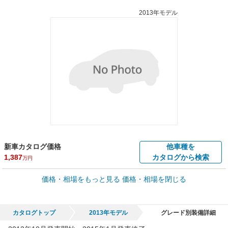
2013年モデル
新車カタログ価格
他車種を
1,387
カタログから検索
万円
車買取価格 *
価格・相場をもっと見る
価格・相場を閉じる
車買取相場
29.8
～
297
万円
万円
シミュレーション
2013年式/20万km
～
2018年式/5千km
カタログトップ
2013年モデル
グレード別装備詳細
全国平均の車検価格 *
楽天Car車検で