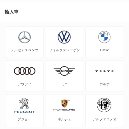
A4 オールロード クワトロ
輸入車
A5
A5 アバント
メルセデスベンツ
フォルクスワーゲン
BMW
A5 カブリオレ
A5 スポーツバック
A5 セダン
アウディ
ミニ
ボルボ
A6
A6 アバント
プジョー
ポルシェ
アルファロメオ
A6 アバント e-トロン