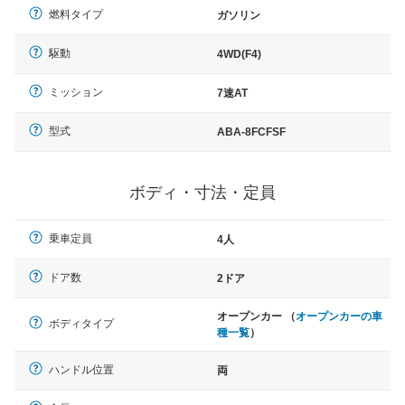
燃料タイプ
ガソリン
駆動
4WD(F4)
ミッション
7速AT
型式
ABA-8FCFSF
ボディ・寸法・定員
乗車定員
4人
ドア数
2ドア
オープンカー （
オープンカーの車
ボディタイプ
種一覧
）
ハンドル位置
両