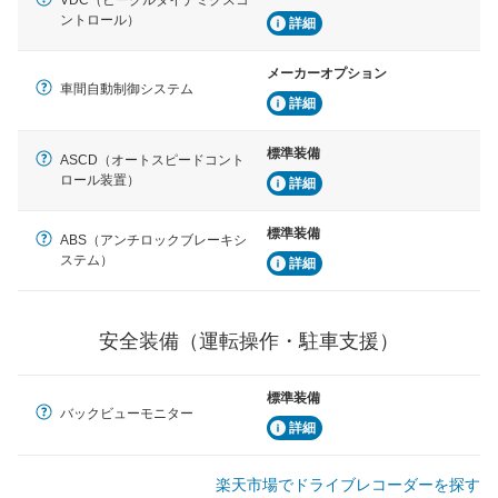
ントロール）
詳細
運転・駐車支援
駐車をスムーズに行うためにインテリジェンスパーキン
グ・アシストやサイドブラインドモニターなどが装備さ
メーカーオプション
れています。
車間自動制御システム
詳細
衝撃軽減
万が一車体が衝撃を受けたときに、運転者・同乗者を守
標準装備
ASCD（オートスピードコント
るSRSエアバッグシステム、プリテンショナーシートベ
ロール装置）
詳細
ルトなどが装備されています。
標準装備
ABS（アンチロックブレーキシ
ステム）
詳細
安全装備（運転操作・駐車支援）
標準装備
バックビューモニター
詳細
楽天市場でドライブレコーダーを探す