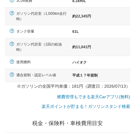
JC08燃費
8.1km/L
ガソリン代目安（1,000km走行
約22,345円
時）
タンク容量
61L
ガソリン代目安（1回の給油
約11,041円
時）
使用燃料
ハイオク
適合規制・認定レベル値
平成１７年規制
※ガソリンの全国平均単価：181円（調査日：2026/07/13）
燃費管理もできる楽天Carアプリ(無料)
楽天ポイントが貯まる！ガソリンスタンド検索
税金・保険料・車検費用目安
一般的な車体のサイズの目安