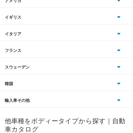
アメリカ
ホンダ
e-トロン GT
BMW
キャデラック
イギリス
三菱
e-トロン S
BMWアルピナ
クライスラー
TVR
イタリア
マツダ
e-トロン S スポーツバック
スマート
サターン
アストンマーティン
アルファロメオ
フランス
いすゞ
e-トロン スポーツバック
アウディ
シボレー
ジャガー
アウトビアンキ
シトロエン
スバル
Q2
スウェーデン
オペル
ビュイック
ダイムラー
フィアット
プジョー
スズキ
サーブ
Q3
フォルクスワーゲン
韓国
フォード
ベントレー
フェラーリ
ルノー
ダイハツ
ボルボ
Q3 スポーツバック
ポルシェ
ヒョンデ
ポンティアック
輸入車その他
ランドローバー
マセラティ
ブガッティ
光岡自動車
Q4 e-トロン
メルセデス・ベンツ
デーウ
もっと見る
マーキュリー
BYD
ロータス
ランチア
他車種をボディータイプから探す｜自動
日産ディーゼル
もっと見る
Q4 スポーツバック e-トロン
マイバッハ
キア
リンカーン
プロトン
車カタログ
ローバー
ランボルギーニ