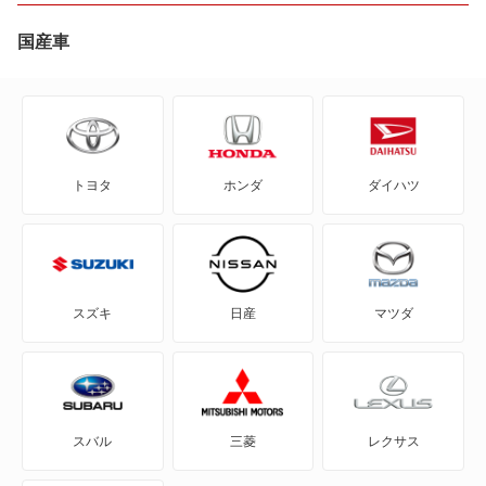
80
国産車
80 アバント
90
トヨタ
ホンダ
ダイハツ
A1
A1 シティカーバー
A1 スポーツバック
スズキ
日産
マツダ
A3
A3 スポーツバック
スバル
三菱
レクサス
A3 スポーツバック e-トロン