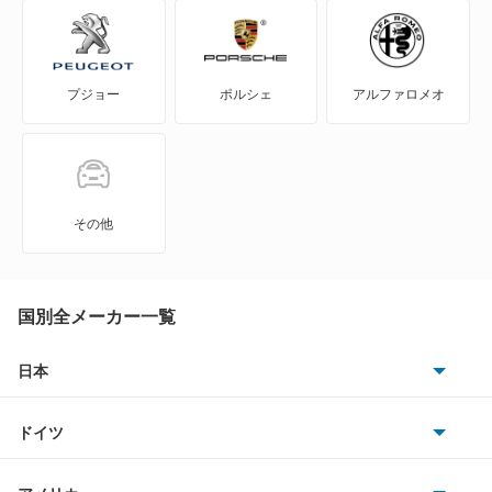
A6 アバント
プジョー
ポルシェ
アルファロメオ
A6 アバント e-トロン
A6 オールロード クワトロ
A6 スポーツバック e-トロン
その他
A6 ハイブリッド
A7 スポーツバック
国別全メーカー一覧
A8
日本
トヨタ
A8 ハイブリッド
ドイツ
日産
e-トロン
AMG