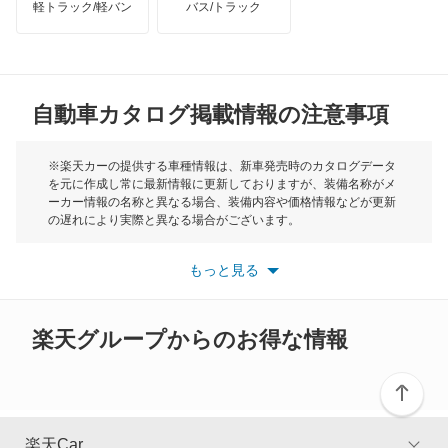
軽トラック/軽バン
バス/トラック
トライアンフ
もっと見る
R8 スパイダー
MG
RS e-トロン GT
自動車カタログ掲載情報の注意事項
ミニ
RS Q3
モーク
※楽天カーの提供する車種情報は、新車発売時のカタログデータ
を元に作成し常に最新情報に更新しておりますが、装備名称がメ
RS Q3 スポーツバック
ーカー情報の名称と異なる場合、装備内容や価格情報などが更新
もっと見る
の遅れにより実際と異なる場合がございます。
RS Q8
※最新情報につきましては、各メーカーの情報をご確認くださ
い。
もっと見る
※また安全装備につきましては同名称の装備であっても動作範囲
RS2 アバント
や性能に違いがございますので、詳細情報は各メーカーの情報を
ご確認ください。
RS3 スポーツバック
楽天グループからのお得な情報
RS3 セダン
RS4 アバント
楽天Car