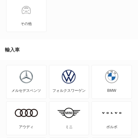
A3 セダン
A4
その他
A4 アバント
A4 オールロード クワトロ
輸入車
A5
A5 アバント
メルセデスベンツ
フォルクスワーゲン
BMW
A5 カブリオレ
A5 スポーツバック
A5 セダン
アウディ
ミニ
ボルボ
A6