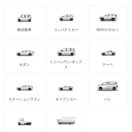
日野自動車
Q5
ブラバス
サンヨン
デロリアン
TD
ロールスロイス
デトマソ
三菱ふそう
Q5 スポーツバック
ミニ
ADモータース
サリーン
ドンカーブート
ジネッタ
アバルト
軽自動車
コンパクトカー
SUV/クロカン
UDトラックス
Q5 ハイブリッド
アルテガ
プリムス
バーキン
もっと見る
ケータハム
イノチェンティ
レクサス
Q6 e-トロン
テスラ
セアト
もっと見る
カーボディーズ
もっと見る
アキュラ
Q6 スポーツバック e-トロン
ミニバン/ワンボック
ジープ
KTM
セダン
クーペ
モーガン
ス
Q7
もっと見る
ダッジ
アルテガ
バンデンプラス
Q8
GMC
マクラーレン
もっと見る
ステーションワゴン
オープンカー
バン
Q8 e-トロン
ハマー
オースチン
Q8 スポーツバック e-トロン
インフィニティ
モーリス
R8