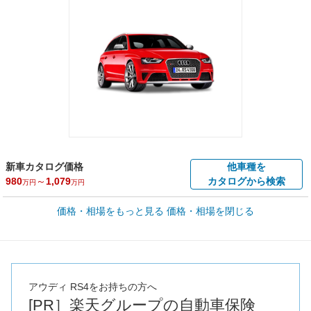
新車カタログ価格
他車種を
980
～
1,079
カタログから検索
万円
万円
車買取価格 *
価格・相場をもっと見る
価格・相場を閉じる
車買取相場
3.5
～
712.6
万円
万円
シミュレーション
2008年式/20万km
～
2007年式/5千km
全国平均の車検価格 *
楽天Car車検で
73,850
店舗を検索
円
アウディ RS4をお持ちの方へ
[PR］楽天グループの自動車保険
*当該価格は車種別の価格となります。