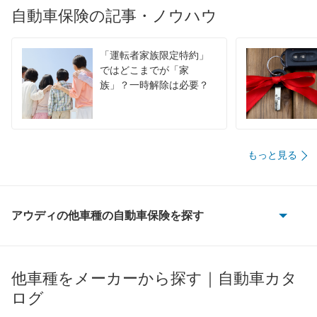
自動車保険の記事・ノウハウ
「運転者家族限定特約」
ではどこまでが「家
族」？一時解除は必要？
もっと見る
アウディの他車種の自動車保険を探す
100
100 アバント
他車種をメーカーから探す｜自動車カタ
ログ
200