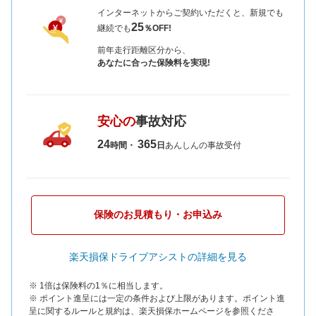
インターネットからご契約いただくと、新規でも
25
継続でも
％OFF!
前年走行距離区分から、
あなたに合った保険料を実現!
安心の
事故対応
24
365
時間・
日
あんしんの事故受付
保険のお見積もり・お申込み
楽天損保ドライブアシストの詳細を見る
※ 1倍は保険料の1％に相当します。
※ ポイント進呈には一定の条件および上限があります。ポイント進
呈に関するルールと規約は、楽天損保ホームページを参照くださ