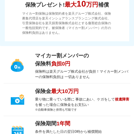
10
最大
万円
保険プレゼント!
補償
マイカー割保険は保険契約者を楽天グループ株式会社、保険
募集代理店を楽天インシュアランスプランニング株式会社、
引受保険会社を楽天損害保険株式会社とする傷害総合保険の
一般包括契約です。被保険者（マイカー割メンバー）の方の
保険料負担はありません。
マイカー割メンバーの
保険料
負担0円
保険料は楽天グループ株式会社が負担！マイカー割メンバ
ーの保険料負担は 一切ありません
保険金
最大10万円
乗り物に乗っている際に 事故にあい、ケガをして
後遺障害
を被った場合に保険金をお支払い
※自動車保険と併用も可能です
保険期間
1年間
条件を満たした日の翌日0時から補償開始