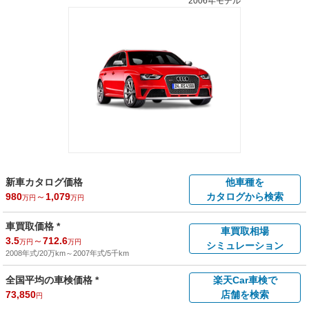
2006年モデル
新車カタログ価格
他車種を
980
～
1,079
カタログから検索
万円
万円
車買取価格 *
車買取相場
3.5
～
712.6
万円
万円
シミュレーション
2008年式/20万km
～
2007年式/5千km
全国平均の車検価格 *
楽天Car車検で
73,850
店舗を検索
円