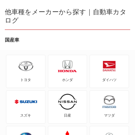
100 アバント
他車種をメーカーから探す｜自動車カタ
A6
ログ
200
A6 ハイブリッド
80
国産車
A7 スポーツバック
80 アバント
A8
90
A8 ハイブリッド
トヨタ
ホンダ
ダイハツ
A1
RS3 セダン
A1 シティカーバー
RS6
A1 スポーツバック
S3 セダン
スズキ
日産
マツダ
A3
S4