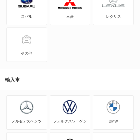
A3 スポーツバック
S5 スポーツバック
スバル
三菱
レクサス
A3 スポーツバック e-トロン
S5 セダン
A3 セダン
S6
A4
S7 スポーツバック
その他
A4 アバント
S8
A4 オールロード クワトロ
輸入車
S8 プラス
A5
もっと見る
A5 アバント
メルセデスベンツ
フォルクスワーゲン
BMW
A5 カブリオレ
A5 スポーツバック