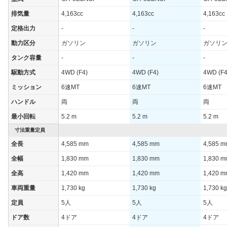
排気量
4,163cc
4,163cc
4,163cc
定格出力
-
-
-
動力区分
ガソリン
ガソリン
ガソリ
タンク容量
-
-
-
駆動方式
4WD (F4)
4WD (F4)
4WD (F4
ミッション
6速MT
6速MT
6速MT
ハンドル
両
両
両
最小回転
5.2 m
5.2 m
5.2 m
寸法重量定員
全長
4,585 mm
4,585 mm
4,585 
全幅
1,830 mm
1,830 mm
1,830 
全高
1,420 mm
1,420 mm
1,420 
車両重量
1,730 kg
1,730 kg
1,730 kg
定員
5人
5人
5人
ドア数
4ドア
4ドア
4ドア