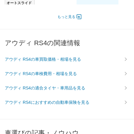
オートスライド
-
-
-
ドア
エンジン
もっと見る
最高出力
309.00 [420]/ 7,800
309.00 [420]/ 7,800
309.00 [
最高トルク
430 [43.8]/ 5,500
430 [43.8]/ 5,500
430 [43.
アウディ RS4の関連情報
過給機
-
-
-
タイヤ
前輪サイズ
225/35R19
225/35R19
225/35
アウディ RS4の車買取価格・相場を見る
後輪サイズ
225/35R19
225/35R19
225/35
アウディ RS4の車検費用・相場を見る
燃費
WLTC
-
-
-
アウディ RS4の適合タイヤ・車用品を見る
WLTC/市街地
-
-
-
WLTC/郊外
-
-
-
アウディ RS4におすすめの自動車保険を見る
WLTC/高速道路
-
-
-
JC08
-
-
-
1015
7.4km/L
7.4km/L
7.4km/L
車選びの記事・ノウハウ