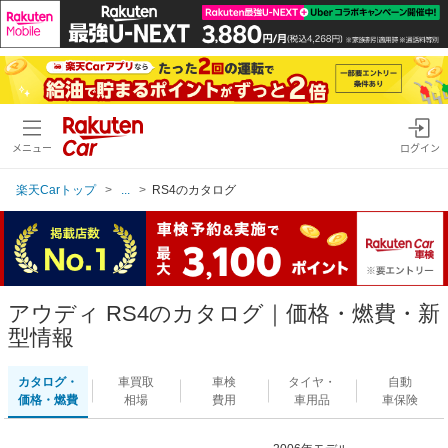
メニュー
ログイン
楽天Carトップ
...
RS4のカタログ
アウディ RS4のカタログ｜価格・燃費・新
型情報
カタログ・
車買取
車検
タイヤ・
自動
価格・燃費
相場
費用
車用品
車保険