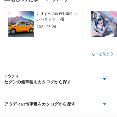
60km定地
-
-
-
装備詳細を見る
装備詳細を見る
装備
装備オプション
おすすめの軽自動車やコ
ンパクトカー5選
2021-06-29
もっと見る
アウディ
セダンの他車種をカタログから探す
A3 セダン
A4
アウディの他車種をカタログから探す
100
A5 セダン