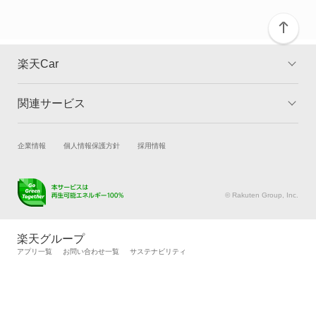
RS3 セダン
RS4 アバント
楽天Car
RS5
関連サービス
TOP
よくある質問
RS5 カブリオレ
キャンペーン一覧
試乗・商談
新車購入
企業情報
個人情報保護方針
採用情報
RS5 スポーツバック
楽天Car車買取
車検予約
RS6
キズ修理予約
洗車・コーティング予約
© Rakuten Group, Inc.
メンテナンス管理
タイヤ・パーツ購入
RS6 アバント
タイヤ交換サービス
楽天Car マガジン
楽天グループ
自動車カタログ
自動車保険
アプリ一覧
お問い合わせ一覧
サステナビリティ
RS7 スポーツバック
楽天マイカー割
S e-トロン GT