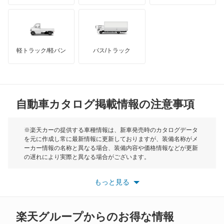
ハマー
オースチン
Q8 スポーツバック e-トロン
インフィニティ
モーリス
R8
軽トラック/軽バン
バス/トラック
トライアンフ
もっと見る
R8 スパイダー
MG
RS e-トロン GT
自動車カタログ掲載情報の注意事項
ミニ
RS Q3
モーク
※楽天カーの提供する車種情報は、新車発売時のカタログデータ
を元に作成し常に最新情報に更新しておりますが、装備名称がメ
RS Q3 スポーツバック
ーカー情報の名称と異なる場合、装備内容や価格情報などが更新
もっと見る
の遅れにより実際と異なる場合がございます。
RS Q8
※最新情報につきましては、各メーカーの情報をご確認くださ
い。
もっと見る
※また安全装備につきましては同名称の装備であっても動作範囲
RS2 アバント
や性能に違いがございますので、詳細情報は各メーカーの情報を
ご確認ください。
RS3 スポーツバック
楽天グループからのお得な情報