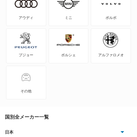
A5 セダン
アウディ
ミニ
ボルボ
A6
A6 アバント
プジョー
ポルシェ
アルファロメオ
A6 アバント e-トロン
A6 オールロード クワトロ
A6 スポーツバック e-トロン
その他
A6 ハイブリッド
A7 スポーツバック
国別全メーカー一覧
A8
日本