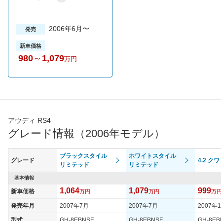
2006年6月〜
発売
新車価格
980
～
1,079
万円
アウディ RS4
グレード情報（2006年モデル）
ブラックスタイル
ホワイトスタイル
グレード
4.2 ク
リミテッド
リミテッド
基本情報
1,064
1,079
999
新車価格
万円
万円
万
発売年月
2007年7月
2007年7月
2007年
型式
GH-8EBNSF
GH-8EBNSF
GH-8EB