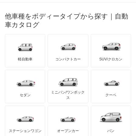
ブガッティ
光岡自動車
Q4 e-トロン
メルセデス・ベンツ
デーウ
もっと見る
マーキュリー
BYD
ロータス
ランチア
他車種をボディータイプから探す｜自動
日産ディーゼル
もっと見る
Q4 スポーツバック e-トロン
マイバッハ
キア
リンカーン
プロトン
車カタログ
ローバー
ランボルギーニ
日野自動車
Q5
ブラバス
サンヨン
デロリアン
TD
ロールスロイス
デトマソ
三菱ふそう
Q5 スポーツバック
ミニ
ADモータース
サリーン
ドンカーブート
ジネッタ
アバルト
軽自動車
コンパクトカー
SUV/クロカン
UDトラックス
Q5 ハイブリッド
アルテガ
プリムス
バーキン
もっと見る
ケータハム
イノチェンティ
レクサス
Q6 e-トロン
テスラ
セアト
もっと見る
カーボディーズ
もっと見る
アキュラ
Q6 スポーツバック e-トロン
ミニバン/ワンボック
ジープ
KTM
セダン
クーペ
モーガン
ス
Q7
もっと見る
ダッジ
アルテガ
バンデンプラス
Q8
GMC
マクラーレン
もっと見る
ステーションワゴン
オープンカー
バン
Q8 e-トロン