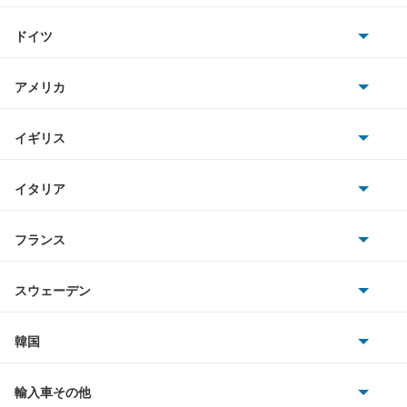
トヨタ
A8 ハイブリッド
ドイツ
日産
e-トロン
AMG
アメリカ
ホンダ
e-トロン GT
BMW
キャデラック
イギリス
三菱
e-トロン S
BMWアルピナ
クライスラー
TVR
イタリア
マツダ
e-トロン S スポーツバック
スマート
サターン
アストンマーティン
アルファロメオ
フランス
いすゞ
e-トロン スポーツバック
アウディ
シボレー
ジャガー
アウトビアンキ
シトロエン
スバル
Q2
スウェーデン
オペル
ビュイック
ダイムラー
フィアット
プジョー
スズキ
サーブ
Q3
フォルクスワーゲン
韓国
フォード
ベントレー
フェラーリ
ルノー
ダイハツ
ボルボ
Q3 スポーツバック
ポルシェ
ヒョンデ
ポンティアック
輸入車その他
ランドローバー
マセラティ