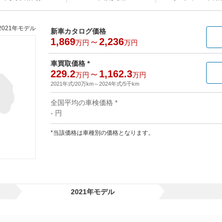
2021年モデル
新車カタログ価格
1,869
～
2,236
万円
万円
車買取価格 *
229.2
～
1,162.3
万円
万円
2021年式/20万km
～
2024年式/5千km
全国平均の車検価格 *
- 円
*当該価格は車種別の価格となります。
2021年モデル