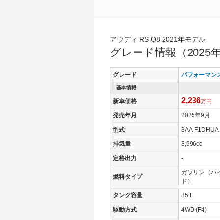
アウディ RS Q8 2021年モデル
グレード情報（2025
グレード
パフォーマン
基本情報
2,236
新車価格
万円
発売年月
2025年9月
型式
3AA-F1DHUA
排気量
3,996cc
定格出力
-
ガソリン（ハ
燃料タイプ
ド）
タンク容量
85 L
駆動方式
4WD (F4)