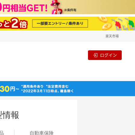
楽天市場
ログイン
型情報
品
自動
車保険