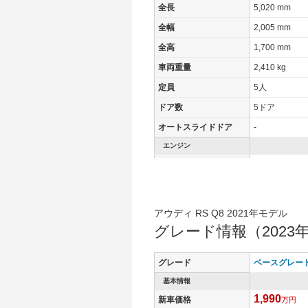
全長
5,020 mm
全幅
2,005 mm
全高
1,700 mm
車両重量
2,410 kg
定員
5人
ドア数
5ドア
オートスライドドア
-
エンジン
最高出力
471.00 [640]/ 
最高トルク
850 [86.7]/ 2,
過給機
TB
アウディ RS Q8 2021年モデル
タイヤ
グレード情報（2023
タイヤサイズ(前)
295/35R23
タイヤサイズ(後)
295/35R23
グレード
ベースグレー
燃費
基本情報
1,990
WLTCモード
7.4km/L
新車価格
万円