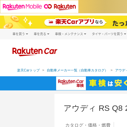
車を買う
車を売る
車検・メンテナンス
タイヤ・パーツを買う
試乗・商談
楽天Car車買取
車検予約
タイヤ・パー
キズ修理予約
新車
タイヤ交換サ
洗車・コーティング予約
メンテナンス管理
楽天Carトップ
自動車メーカー一覧（自動車カタログ）
アウディ
アウディ RS Q
カタログ・
価格・燃費