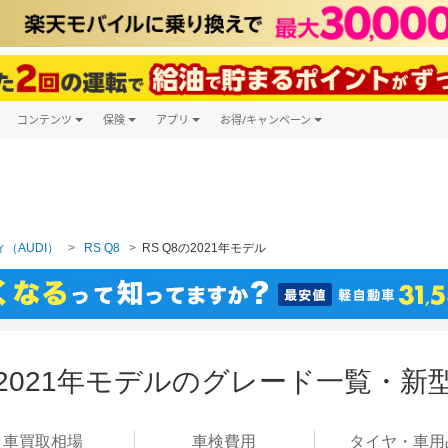
コンテンツ
保険
アプリ
お得/キャンペーン
楽天Carマガジン
キャンペーン一覧
ツ購入
自動車保険
楽天Carアプリ
自動車カタログ
ービス
楽天マイカー割
（AUDI）
RS Q8
RS Q8の2021年モデル
8 2021年モデルのグレード一覧・新
車買取
相場
車検
費用
タイヤ・
車用