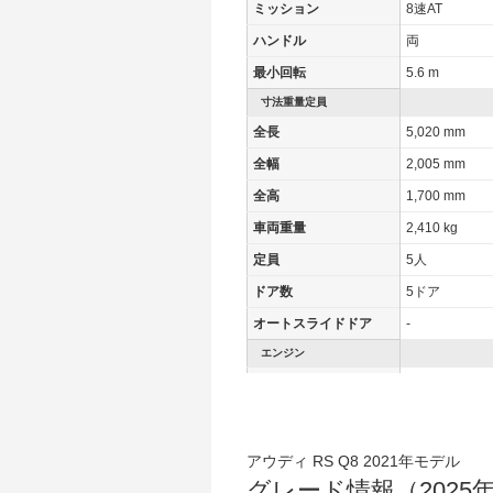
ミッション
8速AT
ハンドル
両
最小回転
5.6 m
寸法重量定員
全長
5,020 mm
全幅
2,005 mm
全高
1,700 mm
車両重量
2,410 kg
定員
5人
ドア数
5ドア
オートスライドドア
-
エンジン
最高出力
471.00 [640]/ 
最高トルク
850 [86.7]/ 2,
過給機
TB
アウディ RS Q8 2021年モデル
タイヤ
グレード情報（2025