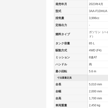
WLTCモード(市街地)
4.9km/L
発売年月
2023年4月
WLTCモード(郊外)
7.8km/L
型式
3AA-F1DHUA
WLTCモード(高速道路)
9.1km/L
排気量
3,996cc
JC08モード
-
定格出力
-
1015モード
-
ガソリン（ハ
燃料タイプ
ド）
60km定地
-
タンク容量
85 L
装備詳細
装備オプション
駆動方式
4WD (F4)
ミッション
8速AT
ハンドル
両
最小回転
5.6 m
寸法重量定員
全長
5,010 mm
全幅
2,000 mm
全高
1,700 mm
車両重量
2,450 kg