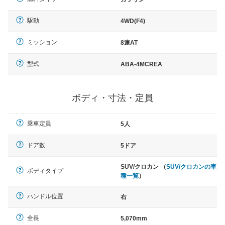
駆動
4WD(F4)
ミッション
8速AT
型式
ABA-4MCREA
ボディ・寸法・定員
乗車定員
5人
ドア数
5ドア
SUV/クロカン （
SUV/クロカンの車
ボディタイプ
種一覧
）
ハンドル位置
右
全長
5,070mm