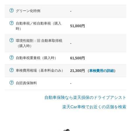
軽自動車
グリーン化特例
-
N-BOX、ワゴンR、タント、アル
ト など
自動車税／軽自動車税（購入
51,000円
時）
環境性能割：旧 自動車取得税
-
（購入時）
中型車
ノア、セレナ、プリウス、カロー
自動車税重量税（購入時）
61,500円
ラ、ステップワゴン など
車検費用相場（基本料金のみ）
21,300円 （
車検費用の詳細
）
自賠責保険料
-
大型車
自動車保険なら楽天損保のドライブアシスト
クラウン、アルファード、フォレ
スター、ハイエースワゴン、デリ
楽天Car車検でお近くの店舗を検索
カD:5 など