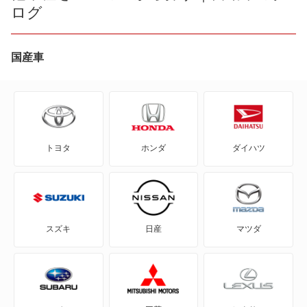
ログ
200
80
国産車
80 アバント
90
トヨタ
ホンダ
ダイハツ
A1
A1 シティカーバー
A1 スポーツバック
スズキ
日産
マツダ
A3
A3 スポーツバック