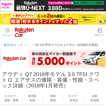
メニュー
ログイン
楽天Carトップ
...
Q7 3.0 TFSI クワトロ エアサス（2018年1月発売）
アウディ Q7 2016年モデル 3.0 TFSI クワ
トロ エアサスの価格・装備・性能・スペ
ック詳細（2018年1月発売）
カタログ・
車買取
車検
タイヤ・
自動
価格・燃費
相場
費用
車用品
車保険