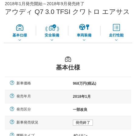
2018年1月発売開始～2018年9月発売終了
73,850
店舗を検索
円
アウディ Q7 3.0 TFSI クワトロ エアサス
*当該価格は車種別の価格となります。
基本仕様
安全装備
車両装備
走行性能
基本仕様
新車価格
968万円(税込)
発売年月
2018年1月
発売区分
一部改良
新車発売状況
発売終了
燃料タイプ
ガソリン