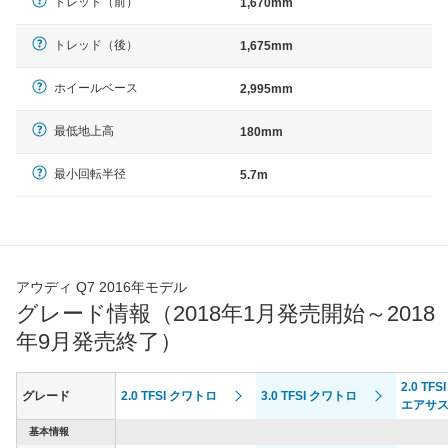
トレッド（前）
1,670mm
トレッド（後）
1,675mm
ホイールベース
2,995mm
最低地上高
180mm
最小回転半径
5.7m
アウディ Q7 2016年モデル
グレード情報（2018年1月発売開始～2018
年9月発売終了）
2.0 TF
グレード
2.0 TFSI クワトロ
3.0 TFSI クワトロ
エアサ
基本情報