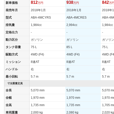
812
938
842
新車価格
万円
万円
万
発売年月
2018年1月
2018年1月
2018年
型式
ABA-4MCYRS
ABA-4MCRES
ABA-4
排気量
1,984cc
2,994cc
1,984cc
定格出力
-
-
-
動力区分
ガソリン
ガソリン
ガソリ
タンク容量
75 L
85 L
75 L
駆動方式
4WD (F4)
4WD (F4)
4WD (F4
ミッション
8速AT
8速AT
8速AT
ハンドル
右
右
右
最小回転
5.7 m
5.7 m
5.7 m
寸法重量定員
全長
5,070 mm
5,070 mm
5,070 
全幅
1,970 mm
1,970 mm
1,970 
全高
1,735 mm
1,735 mm
1,705 
車両重量
2,000 kg
2,080 kg
2,020 kg