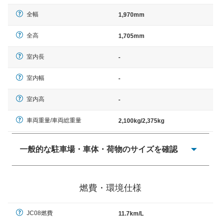
全幅
1,970mm
全高
1,705mm
室内長
-
室内幅
-
室内高
-
車両重量/車両総重量
2,100kg/2,375kg
一般的な駐車場・車体・荷物のサイズを確認
一般的に塗料などによる駐車場ライン施工の際には、1台
当たりのスペースと駐車に必要な車路幅が、幅 2,500mm
燃費・環境仕様
× 長さ 5,000mm 車路幅 5,000mmというサイズが標準値
（最低値）とされる事が多いようです。
JC08燃費
11.7km/L