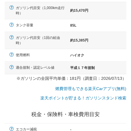
ガソリン代目安（1,000km走行
約15,470円
時）
タンク容量
85L
ガソリン代目安（1回の給油
約15,385円
時）
使用燃料
ハイオク
適合規制・認定レベル値
平成１７年規制
※ガソリンの全国平均単価：181円（調査日：2026/07/13）
燃費管理もできる楽天Carアプリ(無料)
楽天ポイントが貯まる！ガソリンスタンド検索
税金・保険料・車検費用目安
一般的な車体のサイズの目安
エコカー減税
-