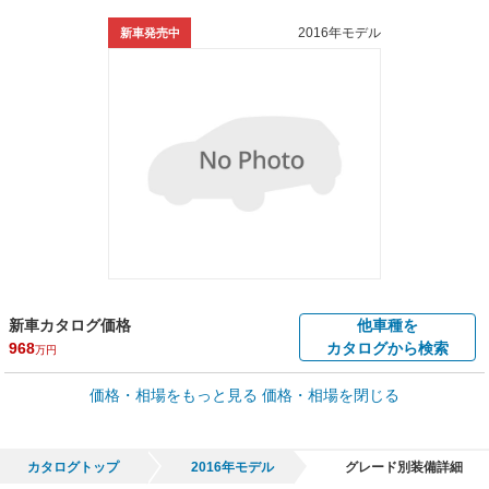
2016年モデル
新車発売中
新車カタログ価格
他車種を
968
カタログから検索
万円
車買取価格 *
価格・相場をもっと見る
価格・相場を閉じる
車買取相場
1.1
～
644.4
万円
万円
シミュレーション
2008年式/20万km
～
2024年式/5千km
カタログトップ
2016年モデル
グレード別装備詳細
全国平均の車検価格 *
楽天Car車検で