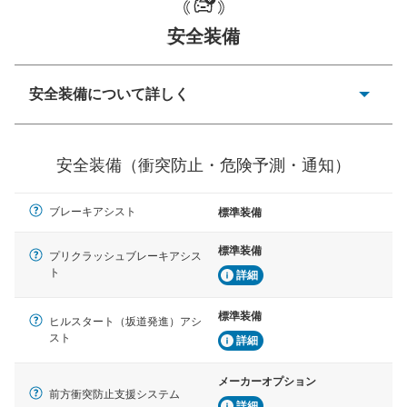
安全装備
一般的な荷物のサイズの目安
安全装備について詳しく
衝突防止
前走車や歩行者との衝突を回避するプリクラッシュブレ
安全装備（衝突防止・危険予測・通知）
ーキアシスト、ABSなどが装備されています。
危険予測・通知
ブレーキアシスト
標準装備
見えにくい場所に潜む危険を予測・通知するためのシス
テムなどが装備されています。
標準装備
プリクラッシュブレーキアシス
ト
車線逸脱防止
詳細
車線のはみだしやふらつきを防止するためにレーンキー
プアシストなどが装備されています
標準装備
ヒルスタート（坂道発進）アシ
スト
詳細
車間距離制御
安全な車間距離を保ちながら前車を追従するアダプティ
ブ・クルーズ・コントロールなどが装備されています。
メーカーオプション
前方衝突防止支援システム
詳細