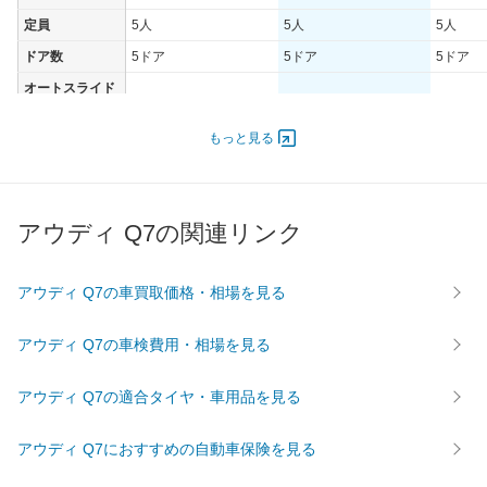
定員
5人
5人
5人
ドア数
5ドア
5ドア
5ドア
オートスライド
-
-
-
ドア
エンジン
もっと見る
最高出力
185.00 [252]/ 4,500
245.00 [333]/ 5,500
185.00 [
最高トルク
370 [37.7]/ 1,500
440 [44.9]/ 2,900
370 [37.
アウディ Q7の関連リンク
過給機
TB
TB
TB
タイヤ
前輪サイズ
235/65R18
255/55R19
235/65
アウディ Q7の車買取価格・相場を見る
後輪サイズ
235/65R18
255/55R19
235/65
アウディ Q7の車検費用・相場を見る
燃費
WLTC
-
-
-
アウディ Q7の適合タイヤ・車用品を見る
WLTC/市街地
-
-
-
WLTC/郊外
-
-
-
アウディ Q7におすすめの自動車保険を見る
WLTC/高速道路
-
-
-