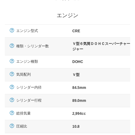
エンジン
エンジン型式
CRE
Ｖ型６気筒ＤＯＨＣスーパーチャー
種類・シリンダー数
ジャー
エンジン種類
DOHC
気筒配列
Ｖ型
シリンダー内径
84.5mm
シリンダー行程
89.0mm
総排気量
2,994cc
圧縮比
10.8