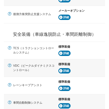
運転・駐車支援
駐車をスムーズに行うためにインテリジェンスパーキン
グ・アシストやサイドブラインドモニターなどが装備さ
メーカーオプション
後側方衝突防止支援システム
れています。
詳細
衝撃軽減
万が一車体が衝撃を受けたときに、運転者・同乗者を守
るSRSエアバッグシステム、プリテンショナーシートベ
安全装備（車線逸脱防止・車間距離制御）
ルトなどが装備されています。
標準装備
TCS（トラクションコントロー
ルシステム）
詳細
標準装備
VDC（ビークルダイナミクスコ
ントロール）
詳細
標準装備
レーンキープアシスト
詳細
標準装備
車間自動制御システム
詳細