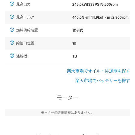
最高出力
245.0kW[333PS]/5,500rpm
最高トルク
440.0N･m[44.9kgf・m]/2,900rpm
燃料供給装置
電子式
給油口位置
右
過給機
TB
楽天市場でオイル・添加剤を探す
楽天市場でバッテリーを探す
モーター
モーターの詳細情報はありません。