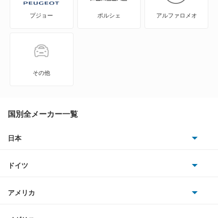
プジョー
ポルシェ
アルファロメオ
A6 アバント e-トロン
A6 オールロード クワトロ
A6 スポーツバック e-トロン
その他
A6 ハイブリッド
A7 スポーツバック
国別全メーカー一覧
A8
日本
トヨタ
A8 ハイブリッド
ドイツ
日産
e-トロン
AMG
アメリカ
ホンダ
e-トロン GT
BMW
キャデラック