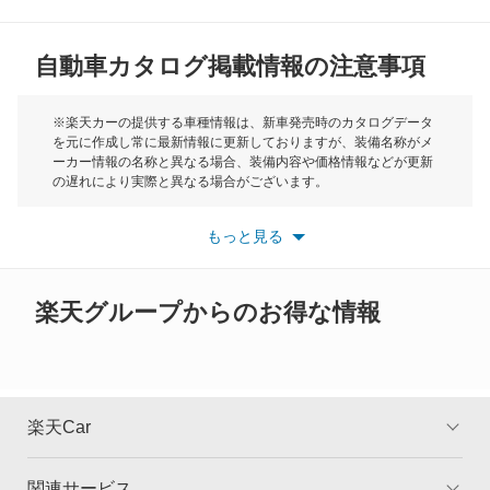
MG
RS Q3
自動車カタログ掲載情報の注意事項
ミニ
RS Q3 スポーツバック
モーク
※楽天カーの提供する車種情報は、新車発売時のカタログデータ
を元に作成し常に最新情報に更新しておりますが、装備名称がメ
RS Q8
ーカー情報の名称と異なる場合、装備内容や価格情報などが更新
もっと見る
の遅れにより実際と異なる場合がございます。
RS2 アバント
※最新情報につきましては、各メーカーの情報をご確認くださ
い。
もっと見る
※また安全装備につきましては同名称の装備であっても動作範囲
RS3 スポーツバック
や性能に違いがございますので、詳細情報は各メーカーの情報を
ご確認ください。
RS3 セダン
楽天グループからのお得な情報
RS4
RS4 アバント
楽天Car
RS5
関連サービス