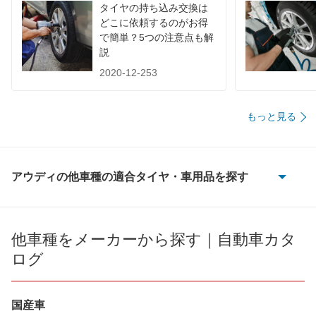
タイヤの持ち込み交換は
どこに依頼するのがお得
で簡単？5つの注意点も解
説
2020-12-253
もっと見る
アウディの他車種の適合タイヤ・車用品を探す
100
100 アバント
他車種をメーカーから探す｜自動車カタ
ログ
200
80
国産車