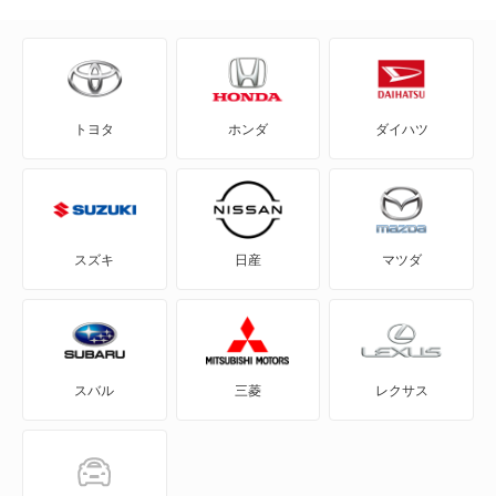
80 アバント
90
トヨタ
ホンダ
ダイハツ
A1
A1 シティカーバー
A1 スポーツバック
スズキ
日産
マツダ
A3
A3 スポーツバック
スバル
三菱
レクサス
A3 スポーツバック e-トロン
A3 セダン