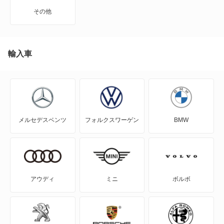
A4
その他
A4 アバント
A4 オールロード クワトロ
輸入車
A5
A5 アバント
メルセデスベンツ
フォルクスワーゲン
BMW
A5 カブリオレ
A5 スポーツバック
A5 セダン
アウディ
ミニ
ボルボ
A6
A6 アバント