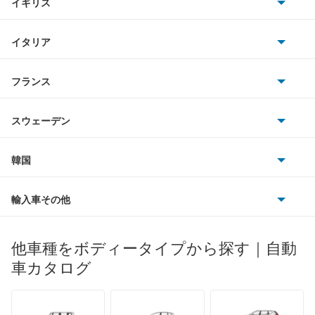
イギリス
三菱
e-トロン S
BMWアルピナ
クライスラー
TVR
イタリア
マツダ
e-トロン S スポーツバック
スマート
サターン
アストンマーティン
アルファロメオ
フランス
いすゞ
e-トロン スポーツバック
アウディ
シボレー
ジャガー
アウトビアンキ
シトロエン
スバル
Q2
スウェーデン
オペル
ビュイック
ダイムラー
フィアット
プジョー
スズキ
サーブ
Q3
フォルクスワーゲン
韓国
フォード
ベントレー
フェラーリ
ルノー
ダイハツ
ボルボ
Q3 スポーツバック
ポルシェ
ヒョンデ
ポンティアック
輸入車その他
ランドローバー
マセラティ
ブガッティ
光岡自動車
Q4 e-トロン
メルセデス・ベンツ
デーウ
もっと見る
マーキュリー
BYD
ロータス
ランチア
他車種をボディータイプから探す｜自動
日産ディーゼル
もっと見る
Q4 スポーツバック e-トロン
マイバッハ
キア
リンカーン
プロトン
車カタログ
ローバー
ランボルギーニ
日野自動車
Q5
ブラバス
サンヨン
デロリアン
TD
ロールスロイス
デトマソ