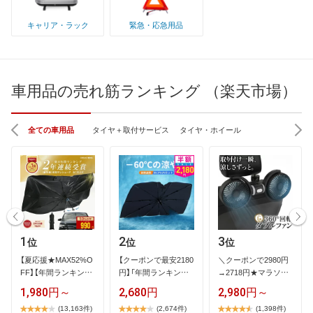
キャリア・ラック
緊急・応急用品
車用品の売れ筋ランキング （楽天市場）
全ての車用品
タイヤ＋取付サービス
タイヤ・ホイール
1
2
3
位
位
位
【​夏​応​援​★​M​A​X​5​2​%​O​
【​ク​ー​ポ​ン​で​最​安​2​1​8​0​
＼​ク​ー​ポ​ン​で​2​9​8​0​円​
F​F​】​【​年​間​ラ​ン​キ​ン​グ​
円​】​「​年​間​ラ​ン​キ​ン​…
→​2​7​1​8​円​★​マ​ラ​ソ​ン​
1​…
限​…
1,980円～
2,680円
2,980円～
(13,163件)
(2,674件)
(1,398件)