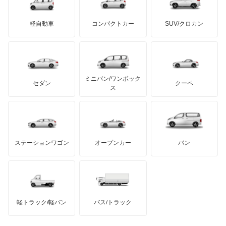
三菱ふそう
Q5 スポーツバック
ミニ
ADモータース
サリーン
ドンカーブート
ジネッタ
アバルト
軽自動車
コンパクトカー
SUV/クロカン
UDトラックス
Q5 ハイブリッド
アルテガ
プリムス
バーキン
もっと見る
ケータハム
イノチェンティ
レクサス
Q6 スポーツバック e-トロン
テスラ
セアト
もっと見る
カーボディーズ
もっと見る
アキュラ
Q7
ミニバン/ワンボック
ジープ
KTM
セダン
クーペ
モーガン
ス
Q8
もっと見る
ダッジ
アルテガ
バンデンプラス
Q8 e-トロン
GMC
マクラーレン
もっと見る
ステーションワゴン
オープンカー
バン
Q8 スポーツバック e-トロン
ハマー
オースチン
R8
インフィニティ
モーリス
R8 スパイダー
軽トラック/軽バン
バス/トラック
トライアンフ
もっと見る
RS e-トロン GT