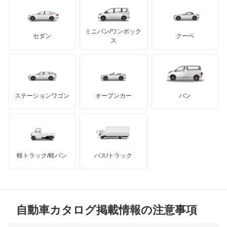
レクサス
Q6 スポーツバック e-トロン
テスラ
セアト
もっと見る
カーボディーズ
もっと見る
アキュラ
Q7
ミニバン/ワンボック
ジープ
KTM
セダン
クーペ
モーガン
ス
Q8
もっと見る
ダッジ
アルテガ
バンデンプラス
Q8 e-トロン
GMC
マクラーレン
もっと見る
ステーションワゴン
オープンカー
バン
Q8 スポーツバック e-トロン
ハマー
オースチン
R8
インフィニティ
モーリス
R8 スパイダー
軽トラック/軽バン
バス/トラック
トライアンフ
もっと見る
RS e-トロン GT
MG
RS Q3
自動車カタログ掲載情報の注意事項
ミニ
RS Q3 スポーツバック