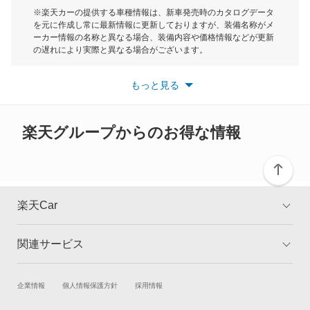
モーク
※楽天カーの提供する車種情報は、新車発売時のカタログデータ
を元に作成し常に最新情報に更新しておりますが、装備名称がメ
RS Q8
ーカー情報の名称と異なる場合、装備内容や価格情報などが更新
もっと見る
の遅れにより実際と異なる場合がございます。
RS2 アバント
※最新情報につきましては、各メーカーの情報をご確認くださ
い。
もっと見る
※また安全装備につきましては同名称の装備であっても動作範囲
RS3 スポーツバック
や性能に違いがございますので、詳細情報は各メーカーの情報を
ご確認ください。
RS3 セダン
楽天グループからのお得な情報
RS4
RS4 アバント
楽天Car
RS5
関連サービス
TOP
よくある質問
RS5 カブリオレ
キャンペーン一覧
試乗・商談
新車購入
企業情報
個人情報保護方針
採用情報
RS5 スポーツバック
楽天Car車買取
車検予約