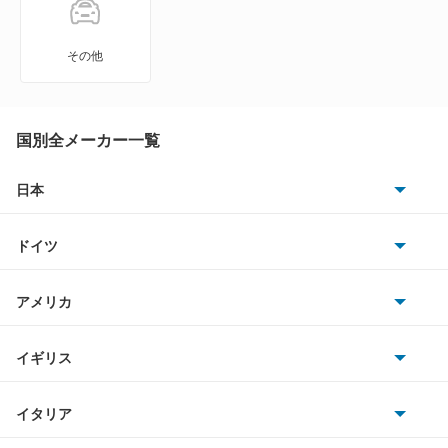
A6 スポーツバック e-トロン
その他
A6 ハイブリッド
A7 スポーツバック
国別全メーカー一覧
A8
日本
トヨタ
A8 ハイブリッド
ドイツ
日産
e-トロン
AMG
アメリカ
ホンダ
e-トロン GT
BMW
キャデラック
イギリス
三菱
e-トロン S
BMWアルピナ
クライスラー
TVR
イタリア
マツダ
e-トロン S スポーツバック
スマート
サターン
アストンマーティン