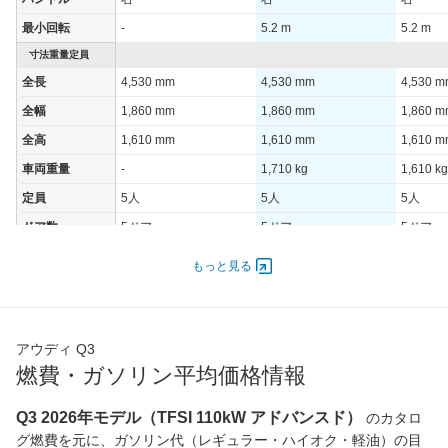
最小回転
-
5.2 m
5.2 m
寸法重量定員
全長
4,530 mm
4,530 mm
4,530 
全幅
1,860 mm
1,860 mm
1,860 
全高
1,610 mm
1,610 mm
1,610 
車両重量
-
1,710 kg
1,610 kg
定員
5人
5人
5人
ドア数
5ドア
5ドア
5ドア
オートスライド
-
-
-
もっと見る
ドア
エンジン
最高出力
110.00 [150]/ 5,000
150.00 [204]/ 4,500
110.00 [
アウディ Q3
最高トルク
250 [25.5]/ 1,500
320 [32.6]/ 1,500
250 [25.
燃費・ガソリン平均価格情報
過給機
-
TB
TB
タイヤ
Q3 2026年モデル（TFSI 110kW アドバンスド）
のカタロ
グ燃費を元に、ガソリン代（レギュラー・ハイオク・軽油）の目
前輪サイズ
255/45R19
235/55R18
235/55