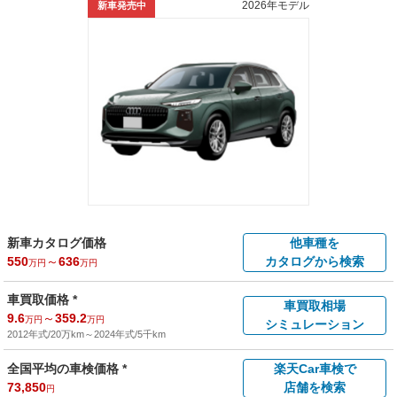
2026年モデル
新車発売中
新車カタログ価格
他車種を
550
～
636
カタログから検索
万円
万円
車買取価格 *
車買取相場
9.6
～
359.2
万円
万円
シミュレーション
2012年式/20万km
～
2024年式/5千km
全国平均の車検価格 *
楽天Car車検で
73,850
店舗を検索
円