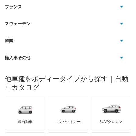
アルファロメオ
フランス
いすゞ
e-トロン スポーツバック
アウディ
シボレー
ジャガー
アウトビアンキ
シトロエン
スバル
Q2
スウェーデン
オペル
ビュイック
ダイムラー
フィアット
プジョー
スズキ
サーブ
Q3 スポーツバック
フォルクスワーゲン
韓国
フォード
ベントレー
フェラーリ
ルノー
ダイハツ
ボルボ
Q4 e-トロン
ポルシェ
ヒョンデ
ポンティアック
輸入車その他
ランドローバー
マセラティ
ブガッティ
光岡自動車
Q4 スポーツバック e-トロン
メルセデス・ベンツ
デーウ
もっと見る
マーキュリー
BYD
ロータス
ランチア
他車種をボディータイプから探す｜自動
日産ディーゼル
もっと見る
Q5
マイバッハ
キア
リンカーン
プロトン
車カタログ
ローバー
ランボルギーニ
日野自動車
Q5 スポーツバック
ブラバス
サンヨン
デロリアン
TD
ロールスロイス
デトマソ
三菱ふそう
Q5 ハイブリッド
ミニ
ADモータース
サリーン
ドンカーブート
ジネッタ
アバルト
軽自動車
コンパクトカー
SUV/クロカン
UDトラックス
Q6 e-トロン
アルテガ
プリムス
バーキン
もっと見る
ケータハム
イノチェンティ