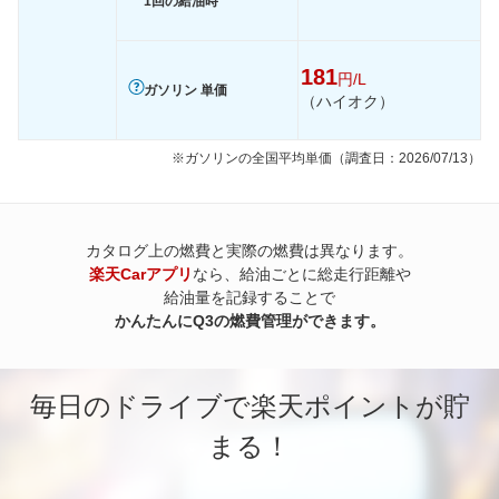
1回の給油時
181
円/L
ガソリン 単価
（ハイオク）
※ガソリンの全国平均単価（調査日：2026/07/13）
カタログ上の燃費と実際の燃費は異なります。
楽天Carアプリ
なら、給油ごとに総走行距離や
給油量を記録することで
かんたんにQ3の燃費管理ができます。
毎日のドライブで楽天ポイントが貯
まる！