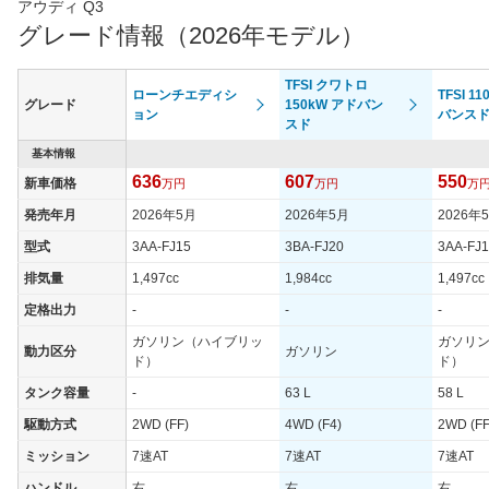
アウディ Q3
グレード情報（2026年モデル）
TFSI クワトロ
ローンチエディシ
TFSI 1
グレード
150kW アドバン
ョン
バンス
スド
基本情報
636
607
550
新車価格
万円
万円
万
発売年月
2026年5月
2026年5月
2026年
型式
3AA-FJ15
3BA-FJ20
3AA-FJ
排気量
1,497cc
1,984cc
1,497cc
定格出力
-
-
-
ガソリン（ハイブリッ
ガソリ
動力区分
ガソリン
ド）
ド）
タンク容量
-
63 L
58 L
駆動方式
2WD (FF)
4WD (F4)
2WD (FF
ミッション
7速AT
7速AT
7速AT
ハンドル
右
右
右