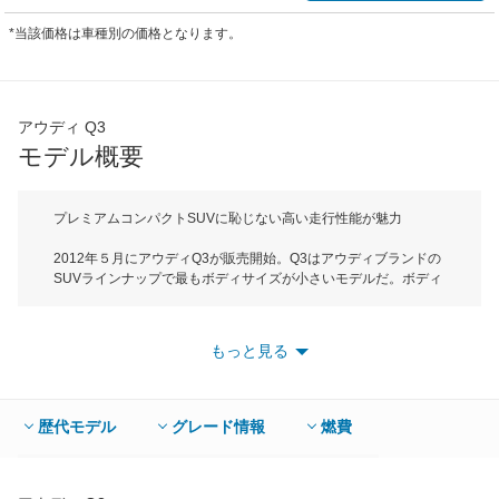
*当該価格は車種別の価格となります。
アウディ Q3
モデル概要
プレミアムコンパクトSUVに恥じない高い走行性能が魅力
2012年５月にアウディQ3が販売開始。Q3はアウディブランドの
SUVラインナップで最もボディサイズが小さいモデルだ。ボディ
サイズは全長が4385mm、全高1595mmでＣセグメントに属する
コンパクトSUV。SUVに求められるタフなボディと燃費や走行性
能を向上ということを両立させるため、アウディ独自のライトウ
もっと見る
ェイトテクノロジー「ultra」を採用。超高張力鋼板や高張力鋼板
をボディ全体の74％に使用。さらにボンネットやテールゲートに
はアルミニウムを採用するなど、徹底した軽量化を進めている。
エンジンは2L直4DOHCターボを搭載。170馬力仕様と211馬力仕
歴代モデル
グレード情報
燃費
様の２種類を設定。ミッションは素早いシフトチェンジが可能な
デュアルクラッチシステムの７速Sトロニックトランスミッショ
ンが組み合わされる。駆動方式はクワトロと呼ばれる4WDのみで