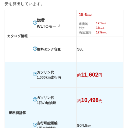
安を算出しています。
後輪サイズ
255/45R19
235/55R18
235/55
燃費
15.6
km/L
燃費
WLTC
-
12.1km/L
15.6km/
12.1
市街地
km/L
WLTCモード
16
郊外
km/L
WLTC/市街地
-
9.4km/L
12.1km/
高速道路
17.5
km/L
カタログ情報
WLTC/郊外
-
12.1km/L
16km/L
WLTC/高速道路
-
13.8km/L
17.5km/
58
燃料タンク容量
L
JC08
-
13.2km/L
17.1km/
1015
-
-
-
60km定地
-
-
-
ガソリン代
11,602
約
円
1,000km走行時
装備詳細を見る
装備詳細を見る
装備
装備オプション
ガソリン代
10,498
約
円
1回の給油時
燃料費計算
走行可能距離
904.8
km