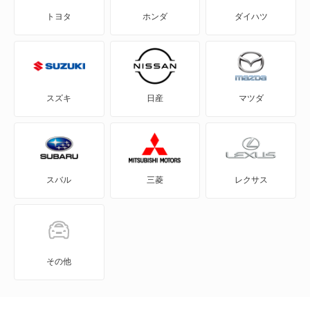
トヨタ
ホンダ
ダイハツ
A1
Q6 e-トロン
A1 シティカーバー
Q6 スポーツバック e-トロン
A1 スポーツバック
Q7
スズキ
日産
マツダ
A3
Q8
A3 スポーツバック
Q8 e-トロン
スバル
三菱
レクサス
A3 スポーツバック e-トロン
Q8 スポーツバック e-トロン
A3 セダン
RS Q3
A4
RS Q3 スポーツバック
その他
A4 アバント
RS Q8