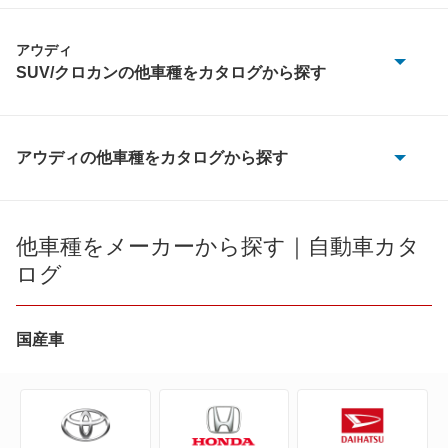
アウディ
SUV/クロカンの他車種をカタログから探す
e-トロン
e-トロン S
アウディの他車種をカタログから探す
100
Q2
100 アバント
他車種をメーカーから探す｜自動車カタ
Q3 スポーツバック
ログ
200
Q4 e-トロン
80
国産車
Q5
80 アバント
Q5 スポーツバック
90
Q5 ハイブリッド