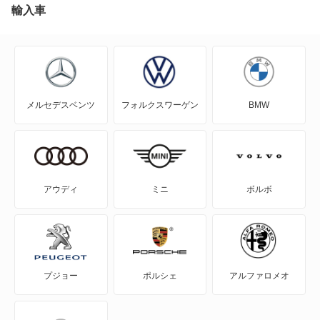
A4 オールロード クワトロ
輸入車
SQ2
A5
SQ5
A5 アバント
SQ5 スポーツバック
メルセデスベンツ
フォルクスワーゲン
BMW
A5 カブリオレ
SQ6 e-トロン
A5 スポーツバック
SQ6 スポーツバック e-トロン
A5 セダン
SQ7
アウディ
ミニ
ボルボ
A6
SQ8
A6 アバント
もっと見る
プジョー
ポルシェ
アルファロメオ
A6 アバント e-トロン
A6 オールロード クワトロ