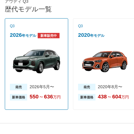
スタートストップシステムと呼ばれるアイドリングスリップ機構
アウディ Q3
を搭載し、JC08モード燃費は12.7km/L（211馬力仕様は
歴代モデル一覧
12.6km/L）を達成。グレードはエンジン出力が異なる２タイプの
みで、売れ筋は170馬力仕様。新車価格は409万円から。
Q3
Q3
2026
2020
年モデル
年モデル
新車販売中
2026年5月〜
2020年8月〜
発売
発売
550
～
636
438
～
604
万円
万円
新車価格
新車価格