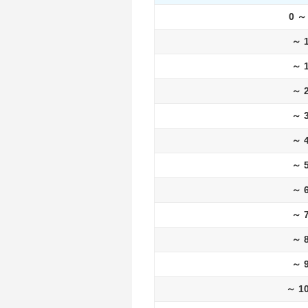
0 ～
～ 
～ 
～ 
～ 
～ 
～ 
～ 
～ 
～ 
～ 
～ 1