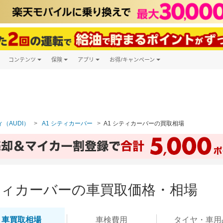
コンテンツ
保険
アプリ
お得/キャンペーン
楽天Carマガジン
キャンペーン一覧
ツ購入
自動車保険
楽天Carアプリ
自動車カタログ
ービス
楽天マイカー割
（AUDI）
A1 シティカーバー
A1 シティカーバーの買取相場
シティカーバーの車買取価格・相場
車買取
相場
車検
費用
タイヤ・
車用