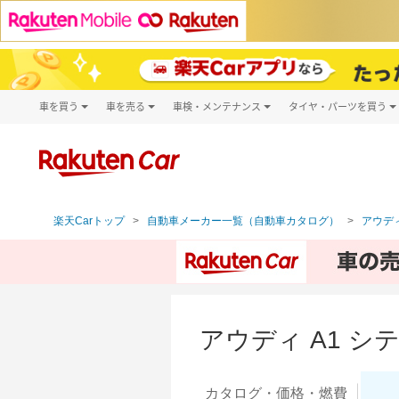
車を買う
車を売る
車検・メンテナンス
タイヤ・パーツを買う
試乗・商談
楽天Car車買取
車検予約
タイヤ・パー
キズ修理予約
新車
タイヤ交換サ
洗車・コーティング予約
メンテナンス管理
楽天Carトップ
自動車メーカー一覧（自動車カタログ）
アウディ
アウディ A1 
カタログ・
価格・燃費