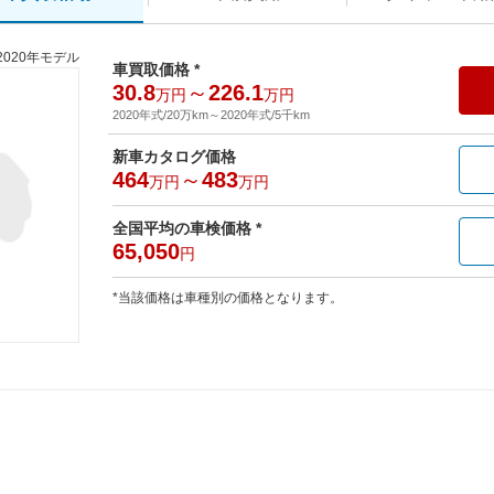
2020年モデル
車買取価格 *
30.8
～
226.1
万円
万円
2020年式/20万km
～
2020年式/5千km
新車カタログ価格
464
～
483
万円
万円
全国平均の車検価格 *
65,050
円
*当該価格は車種別の価格となります。