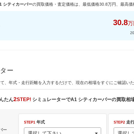
1 シティカーバー
の買取価格・査定価格は、最低価格
30.8
万円、最高価
30.8
万
2
ーター
いて、年式・走行距離を入力するだけで、現在の相場をすぐにご確認い
2
んたん
STEP!
シミュレーターで
A1 シティカーバー
の買取相
年式
走行
STEP1
STEP2
バー