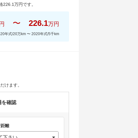
格
226.1
万円です。
〜
226.1
円
万円
020年式/20万km
〜
2020年式/5千km
ただけます。
場を確認
距離