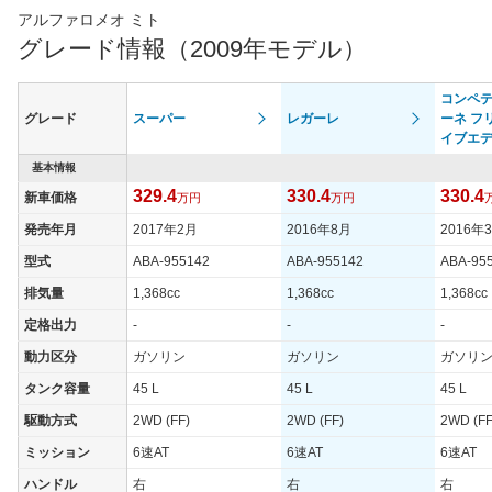
アルファロメオ ミト
グレード情報（2009年モデル）
コンペ
グレード
スーパー
レガーレ
ーネ フ
イブエ
基本情報
329.4
330.4
330.4
新車価格
万円
万円
発売年月
2017年2月
2016年8月
2016年
型式
ABA-955142
ABA-955142
ABA-95
排気量
1,368cc
1,368cc
1,368cc
定格出力
-
-
-
動力区分
ガソリン
ガソリン
ガソリ
タンク容量
45 L
45 L
45 L
駆動方式
2WD (FF)
2WD (FF)
2WD (FF
ミッション
6速AT
6速AT
6速AT
ハンドル
右
右
右