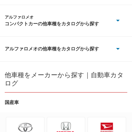
アルファロメオ
コンパクトカーの他車種をカタログから探す
アルファ145
アルファ147
アルファロメオの他車種をカタログから探す
146
アルファGT
4C
他車種をメーカーから探す｜自動車カタ
アルファブレラ
ログ
4C スパイダー
ジュリエッタ
8C
国産車
もっと見る
8C スパイダー
アルファ145