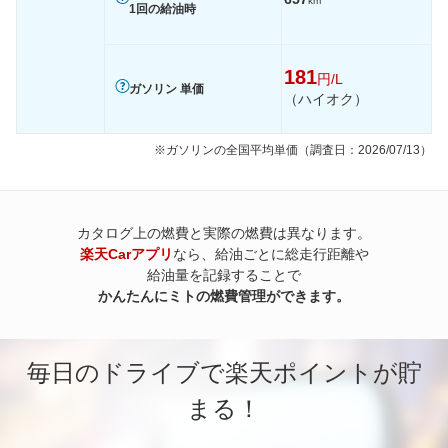
km
1回の給油時
181
円/L
ガソリン 単価
（ハイオク）
※ガソリンの全国平均単価（調査日：2026/07/13）
カタログ上の燃費と実際の燃費は異なります。
楽天Carアプリ
なら、給油ごとに総走行距離や
給油量を記録することで
かんたんにミトの燃費管理ができます。
毎日のドライブで楽天ポイントが貯
まる！