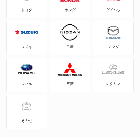
トヨタ
ホンダ
ダイハツ
アルファ147
アルファ155
アルファ156
スズキ
日産
マツダ
アルファ156スポーツW
アルファ159
スバル
三菱
レクサス
アルファ159スポーツW
アルファ164
アルファ166
その他
アルファ75