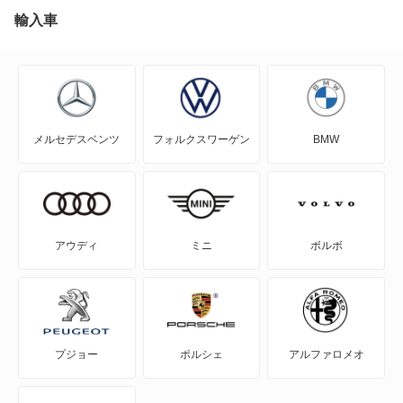
アルファGT
輸入車
アルファGTV
アルファSZ
メルセデスベンツ
フォルクスワーゲン
BMW
アルファスパイダー
アルファスポーツワゴン
アルファブレラ
アウディ
ミニ
ボルボ
ザガート
ジュニア
プジョー
ポルシェ
アルファロメオ
ジュリア