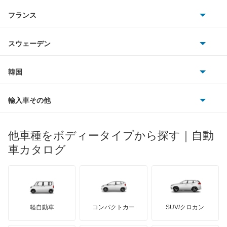
アストンマーティン
アルファロメオ
フランス
いすゞ
アウディ
シボレー
ジャガー
アウトビアンキ
シトロエン
スバル
スウェーデン
オペル
ビュイック
ダイムラー
フィアット
プジョー
スズキ
サーブ
フォルクスワーゲン
韓国
フォード
ベントレー
フェラーリ
ルノー
ダイハツ
ボルボ
ポルシェ
ヒョンデ
ポンティアック
輸入車その他
ランドローバー
マセラティ
ブガッティ
光岡自動車
メルセデス・ベンツ
デーウ
もっと見る
マーキュリー
BYD
ロータス
ランチア
他車種をボディータイプから探す｜自動
日産ディーゼル
もっと見る
マイバッハ
キア
リンカーン
プロトン
車カタログ
ローバー
ランボルギーニ
日野自動車
ブラバス
サンヨン
デロリアン
TD
ロールスロイス
デトマソ
三菱ふそう
ミニ
ADモータース
サリーン
ドンカーブート
ジネッタ
アバルト
軽自動車
コンパクトカー
SUV/クロカン
UDトラックス
アルテガ
プリムス
バーキン
もっと見る
ケータハム
イノチェンティ