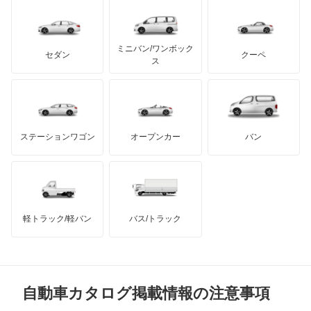
レクサス
テスラ
セアト
もっと見る
カーボディーズ
もっと見る
アキュラ
ミニバン/ワンボック
ジープ
KTM
セダン
クーペ
モーガン
ス
もっと見る
ダッジ
アルテガ
バンデンプラス
GMC
マクラーレン
もっと見る
ステーションワゴン
オープンカー
バン
ハマー
オースチン
インフィニティ
モーリス
軽トラック/軽バン
バス/トラック
トライアンフ
もっと見る
MG
自動車カタログ掲載情報の注意事項
ミニ