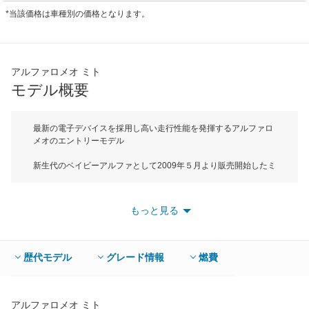
*当該価格は車種別の価格となります。
アルファロメオ ミト
モデル概要
最新の電子デバイスを採用し高い走行性能を発揮するアルファロ
メオのエントリーモデル
新生代のベイビーアルファとして2009年５月より販売開始したミ
ト。名前の由来はデザイン地のミラノと生産地のトリノのそれぞ
れ頭文字を取ってMiToと名付けられた。ボディサイズは全長が
4070mm、全高1465mmでBセグメントに属する。特徴的なヘッ
もっと見る
ドライトや大きな盾型のフロントグリルなどはエクステリアは新
世代アルファロメオのアイコンである8CのDNAを色濃く引き継
ぐもの。そしてミトは新世代アルファロメオのモデルとしてエン
ジンのレスポンスやスタビリティコントロールなどを統合制御す
歴代モデル
グレード情報
燃費
るアルファロメオD.N.Aシステムを初めて搭載。路面状況やドラ
イバーの意志にマッチする３つの走行モードを選ぶことができ
る。エンジンは1.4L直4DOHCターボの１種類。マルチエアと呼
ばれる機構を採用し、どんな回転域や負荷状態においても理想的
アルファロメオ ミト