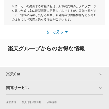
モーク
※楽天カーの提供する車種情報は、新車発売時のカタログデータ
を元に作成し常に最新情報に更新しておりますが、装備名称がメ
ーカー情報の名称と異なる場合、装備内容や価格情報などが更新
もっと見る
の遅れにより実際と異なる場合がございます。
※最新情報につきましては、各メーカーの情報をご確認くださ
い。
もっと見る
※また安全装備につきましては同名称の装備であっても動作範囲
や性能に違いがございますので、詳細情報は各メーカーの情報を
ご確認ください。
楽天グループからのお得な情報
楽天Car
関連サービス
TOP
よくある質問
キャンペーン一覧
試乗・商談
新車購入
企業情報
個人情報保護方針
採用情報