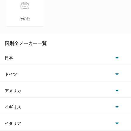
ジュリエッタ
ステルヴィオ
その他
トナーレ
国別全メーカー一覧
もっと見る
日本
トヨタ
ドイツ
日産
AMG
アメリカ
ホンダ
BMW
キャデラック
イギリス
三菱
BMWアルピナ
クライスラー
TVR
イタリア
マツダ
スマート
サターン