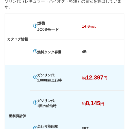
ソリン代（レギュラー・ハイオク・軽油）の目安を算出していま
後輪サイズ
215/45R17
215/45R17
215/45
す。
燃費
WLTC
-
-
-
燃費
14.6
km/L
WLTC/市街地
-
-
-
JC08モード
WLTC/郊外
-
-
-
カタログ情報
WLTC/高速道路
-
-
-
45
燃料タンク容量
L
JC08
14.6km/L
14.6km/L
14.6km/
1015
-
-
-
60km定地
-
-
-
ガソリン代
12,397
約
円
1,000km走行時
装備詳細を見る
装備詳細を見る
装備
装備オプション
ガソリン代
8,145
約
円
1回の給油時
燃料費計算
走行可能距離
657