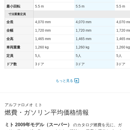
最小回転
5.5 m
5.5 m
5.5 m
寸法重量定員
全長
4,070 mm
4,070 mm
4,070 
全幅
1,720 mm
1,720 mm
1,720 
全高
1,465 mm
1,465 mm
1,465 
車両重量
1,260 kg
1,260 kg
1,260 kg
定員
5人
5人
5人
ドア数
3ドア
3ドア
3ドア
オートスライド
-
-
-
ドア
もっと見る
エンジン
最高出力
99.00 [135]/ 5,500
99.00 [135]/ 6,000
99.00 [1
最高トルク
190 [19.4]/ 2,500
190 [19.4]/ 4,200
190 [19.
アルファロメオ ミト
過給機
TB
TB
TB
燃費・ガソリン平均価格情報
タイヤ
ミト 2009年モデル（スーパー）
のカタログ燃費を元に、ガ
前輪サイズ
215/45R17
215/45R17
215/45