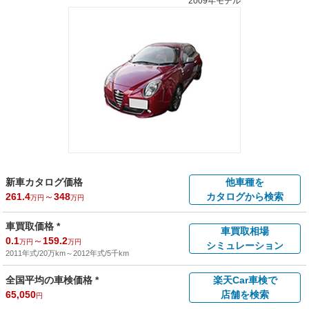
2009年モデル
新車カタログ価格
他車種を
261.4
～
348
カタログから検索
万円
万円
車買取価格 *
車買取相場
0.1
～
159.2
万円
万円
シミュレーション
2011年式/20万km
～
2012年式/5千km
全国平均の車検価格 *
楽天Car車検で
65,050
店舗を検索
円