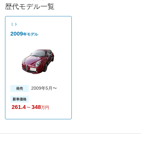
な燃焼が保証され、燃費やCO2の排出量を大幅に抑えることがで
歴代モデル一覧
きる。さらにスタート＆ストップシステムと呼ばれるアイドリン
グストップ機構も採用することで、JC08モード燃費は
14.6km/L（AlfaTCT車）を実現した。グレードは最高出力が135
ミト
馬力仕様の1.4コンペティツィオーネと最高出力が170馬力仕様の
クワドリフォリオベルデの２種類。ミッションはコンペティツィ
2009
年モデル
オーネにはAlfaTCTと呼ばれる６速デュアルクラッチシステム、
クワドリフォリオベルデは6速MTが組み合われ、駆動方式は全車
FFとなっている。売れ筋は新車価格が300万円を切ったコンペテ
ィツィオーネで、新車価格は292万円から。
2009年5月〜
発売
新車価格
261.4
～
348
万円