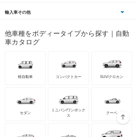
フェラーリ
ルノー
ダイハツ
ボルボ
ポルシェ
ヒョンデ
ポンティアック
輸入車その他
ランドローバー
マセラティ
ブガッティ
光岡自動車
メルセデス・ベンツ
デーウ
もっと見る
マーキュリー
BYD
ロータス
ランチア
他車種をボディータイプから探す｜自動
日産ディーゼル
もっと見る
マイバッハ
キア
リンカーン
プロトン
車カタログ
ローバー
ランボルギーニ
日野自動車
ブラバス
サンヨン
デロリアン
TD
ロールスロイス
デトマソ
三菱ふそう
ミニ
ADモータース
サリーン
ドンカーブート
ジネッタ
アバルト
軽自動車
コンパクトカー
SUV/クロカン
UDトラックス
アルテガ
プリムス
バーキン
もっと見る
ケータハム
イノチェンティ
レクサス
テスラ
セアト
もっと見る
カーボディーズ
もっと見る
アキュラ
ミニバン/ワンボック
ジープ
KTM
セダン
クーペ
モーガン
ス
もっと見る
ダッジ
アルテガ
バンデンプラス