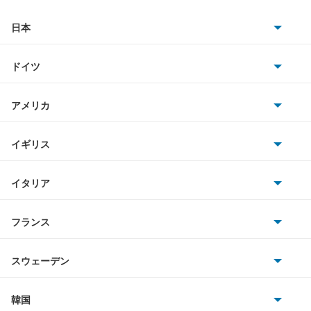
日本
トヨタ
ドイツ
日産
AMG
アメリカ
ホンダ
BMW
キャデラック
イギリス
三菱
BMWアルピナ
クライスラー
TVR
イタリア
マツダ
スマート
サターン
アストンマーティン
アルファロメオ
フランス
いすゞ
アウディ
シボレー
ジャガー
アウトビアンキ
シトロエン
スバル
スウェーデン
オペル
ビュイック
ダイムラー
フィアット
プジョー
スズキ
サーブ
フォルクスワーゲン
韓国
フォード
ベントレー