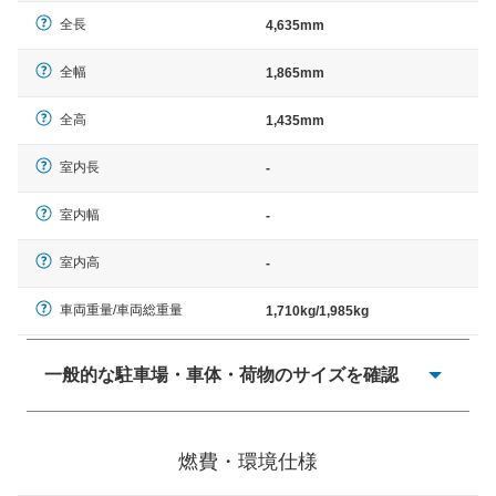
全長
4,635mm
全幅
1,865mm
全高
1,435mm
室内長
-
室内幅
-
室内高
-
車両重量/車両総重量
1,710kg/1,985kg
一般的な駐車場・車体・荷物のサイズを確認
一般的に塗料などによる駐車場ライン施工の際には、1台
当たりのスペースと駐車に必要な車路幅が、幅 2,500mm
燃費・環境仕様
× 長さ 5,000mm 車路幅 5,000mmというサイズが標準値
（最低値）とされる事が多いようです。