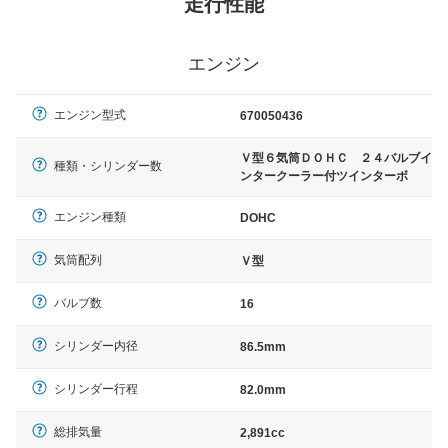
走行性能
エンジン
エンジン型式
670050436
Ｖ型６気筒ＤＯＨＣ ２４バルブイ
種類・シリンダー数
ンタークーラー付ツインターボ
エンジン種類
DOHC
気筒配列
Ｖ型
バルブ数
16
シリンダー内径
86.5mm
シリンダー行程
82.0mm
総排気量
2,891cc