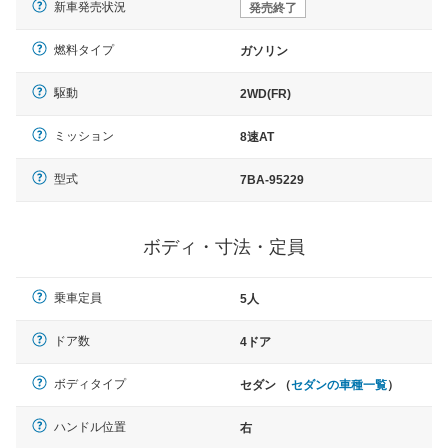
新車発売状況
発売終了
燃料タイプ
ガソリン
駆動
2WD(FR)
ミッション
8速AT
型式
7BA-95229
ボディ・寸法・定員
乗車定員
5人
ドア数
4ドア
ボディタイプ
セダン （
セダンの車種一覧
）
ハンドル位置
右