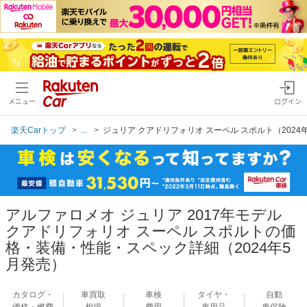
メニュー
ログイン
楽天Carトップ
...
ジュリア クアドリフォリオ スーペル スポルト（2024
アルファロメオ ジュリア 2017年モデル
クアドリフォリオ スーペル スポルトの価
格・装備・性能・スペック詳細（2024年5
月発売）
カタログ・
車買取
車検
タイヤ・
自動
価格・燃費
相場
費用
車用品
車保険