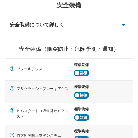
安全装備
安全装備について詳しく
一般的な荷物のサイズの目安
衝突防止
前走車や歩行者との衝突を回避するプリクラッシュブレ
安全装備（衝突防止・危険予測・通知）
ーキアシスト、ABSなどが装備されています。
危険予測・通知
標準装備
見えにくい場所に潜む危険を予測・通知するためのシス
ブレーキアシスト
テムなどが装備されています。
詳細
車線逸脱防止
標準装備
プリクラッシュブレーキアシス
車線のはみだしやふらつきを防止するためにレーンキー
ト
詳細
プアシストなどが装備されています
標準装備
車間距離制御
ヒルスタート（坂道発進）アシ
安全な車間距離を保ちながら前車を追従するアダプティ
スト
詳細
ブ・クルーズ・コントロールなどが装備されています。
標準装備
運転・駐車支援
前方衝突防止支援システム