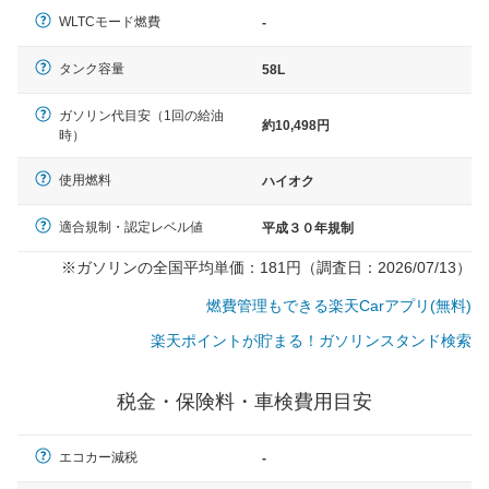
WLTCモード燃費
-
タンク容量
58L
ガソリン代目安（1回の給油
約10,498円
時）
使用燃料
ハイオク
適合規制・認定レベル値
平成３０年規制
※ガソリンの全国平均単価：181円（調査日：2026/07/13）
燃費管理もできる楽天Carアプリ(無料)
楽天ポイントが貯まる！ガソリンスタンド検索
税金・保険料・車検費用目安
エコカー減税
-