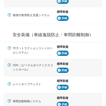
詳細
駐車をスムーズに行うためにインテリジェンスパーキン
グ・アシストやサイドブラインドモニターなどが装備さ
れています。
標準装備
後側方衝突防止支援システム
衝撃軽減
詳細
万が一車体が衝撃を受けたときに、運転者・同乗者を守
るSRSエアバッグシステム、プリテンショナーシートベ
ルトなどが装備されています。
安全装備（車線逸脱防止・車間距離制御）
標準装備
TCS（トラクションコントロー
ルシステム）
詳細
標準装備
VDC（ビークルダイナミクスコ
ントロール）
詳細
標準装備
レーンキープアシスト
詳細
標準装備
車間自動制御システム
詳細