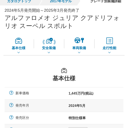
カタログトップ
2017年モデル
グレード別装備詳細
全国平均の車検価格 *
楽天Car車検で
2024年5月発売開始～2025年3月発売終了
73,850
店舗を検索
円
アルファロメオ ジュリア クアドリフォ
*当該価格は車種別の価格となります。
リオ スーペル スポルト
基本仕様
安全装備
車両装備
走行性能
基本仕様
新車価格
1,445万円(税込)
発売年月
2024年5月
発売区分
特別仕様車