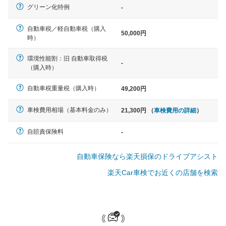
一般的な車体のサイズの目安
グリーン化特例
-
自動車税／軽自動車税（購入
50,000円
軽自動車
時）
N-BOX、ワゴンR、タント、アル
ト など
環境性能割：旧 自動車取得税
-
（購入時）
自動車税重量税（購入時）
49,200円
中型車
車検費用相場（基本料金のみ）
21,300円 （
車検費用の詳細
）
ノア、セレナ、プリウス、カロー
ラ、ステップワゴン など
自賠責保険料
-
自動車保険なら楽天損保のドライブアシスト
楽天Car車検でお近くの店舗を検索
大型車
クラウン、アルファード、フォレ
スター、ハイエースワゴン、デリ
カD:5 など