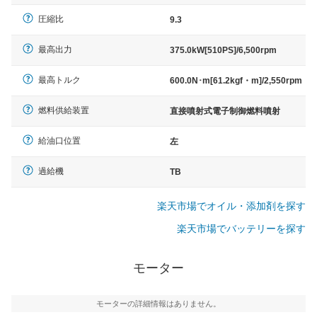
圧縮比
9.3
最高出力
375.0kW[510PS]/6,500rpm
最高トルク
600.0N･m[61.2kgf・m]/2,550rpm
燃料供給装置
直接噴射式電子制御燃料噴射
給油口位置
左
過給機
TB
楽天市場でオイル・添加剤を探す
楽天市場でバッテリーを探す
モーター
モーターの詳細情報はありません。