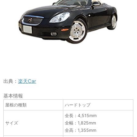
出典：
楽天Car
基本情報
屋根の種類
ハードトップ
全長：4,515mm
サイズ
全幅：1,825mm
全高：1,355mm