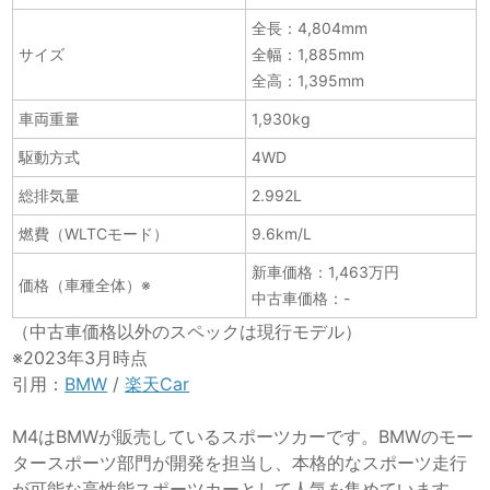
全長：4,804mm
サイズ
全幅：1,885mm
全高：1,395mm
車両重量
1,930kg
駆動方式
4WD
総排気量
2.992L
燃費（WLTCモード）
9.6km/L
新車価格：1,463万円
価格（車種全体）※
中古車価格：-
（中古車価格以外のスペックは現行モデル）
※2023年3月時点
引用：
BMW
/
楽天Car
M4はBMWが販売しているスポーツカーです。BMWのモー
タースポーツ部門が開発を担当し、本格的なスポーツ走行
が可能な高性能スポーツカーとして人気を集めています。