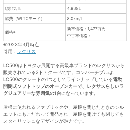
総排気量
4.968L
燃費（WLTCモード）
8.0km/L
新車価格：1,477万円
価格※
中古車価格：-
※2023年3月時点
引用：
レクサス
LC500はトヨタが展開する高級車ブランドのレクサスから
販売されている2ドアクーペです。コンバーチブルは、
LC500のグレードの1つとしてラインナップしている
電動
開閉式ソフトトップのオープンカーで、レクサスらしいラ
グジュアリーな雰囲気の1台
になっています。
屋根に使われるファブリックや、屋根を閉じたときのシル
エットにもこだわって開発され、屋根を開けても閉じても
スタイリッシュなデザインが魅力です。