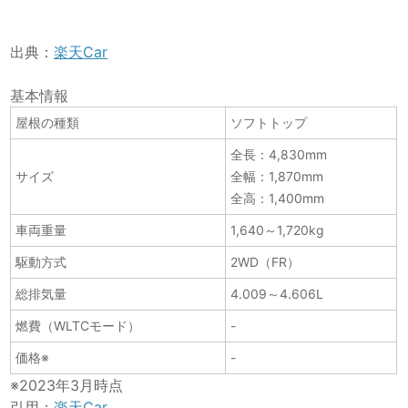
出典：
楽天Car
基本情報
屋根の種類
ソフトトップ
全長：4,830mm
サイズ
全幅：1,870mm
全高：1,400mm
車両重量
1,640～1,720kg
駆動方式
2WD（FR）
総排気量
4.009～4.606L
燃費（WLTCモード）
-
価格※
-
※2023年3月時点
引用：
楽天Car