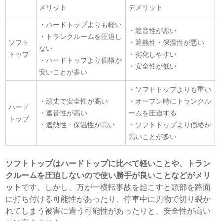
メリット
デメリット
・ハードトップよりも軽い
・遮音性が悪い
・トランクルームを圧迫し
ソフト
・遮熱性・保温性が悪い
ない
トップ
・劣化しやすい
・ハードトップより価格が
・安全性が低い
安いことが多い
・ソフトトップよりも重い
・頑丈で安全性が高い
・オープン時にトランクル
ハード
・遮音性が高い
ームを圧迫する
トップ
・遮熱性・保温性が高い
・ソフトトップより価格が
高いことが多い
ソフトトップはハードトップに比べて軽いことや、トラン
クルームを圧迫しないので使い勝手が良いことなどがメリ
ット
です。しかし、万が一横転事故を起こすと頭部を路面
に打ち付ける可能性があったり、停車中に刃物で切り裂か
れてしまう被害に遭う可能性があったりと、安全性が高い