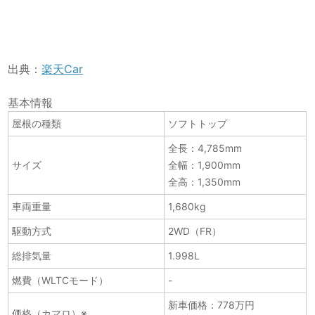
出典：
楽天Car
基本情報
屋根の種類
ソフトトップ
全長：4,785mm
サイズ
全幅：1,900mm
全高：1,350mm
車両重量
1,680kg
駆動方式
2WD（FR）
総排気量
1.998L
燃費（WLTCモード）
-
新車価格：778万円
価格（カマロ）※