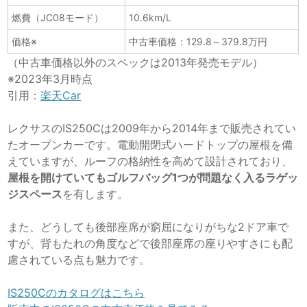
燃費
（JC08モード）
10.6km/L
価格※
中古車価格：129.8～379.8万円
（中古車価格以外のスペックは2013年発売モデル）
※2023年3月時点
引用：
楽天Car
レクサスのIS250Cは2009年から2014年まで販売されてい
たオープンカーです。電動開閉式ハードトップの屋根を備
えていますが、ルーフの格納性を高めて設計されており、
屋根を開けていてもゴルフバッグ1つが問題なく入るラゲッ
ジスペース
を有します。
また、どうしても後部座席が窮屈になりがちな2ドア車で
すが、背もたれの角度などで後部座席の座りやすさにも配
慮されている点も魅力です。
IS250Cのカタログはこちら