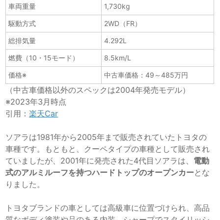
車両重量
1,730kg
駆動方式
2WD（FR）
総排気量
4.292L
燃費（10・15モード）
8.5km/L
価格※
中古車価格：49～485万円
（中古車価格以外のスペックは2004年発売モデル）
※2023年3月時点
引用：
楽天Car
ソアラは1981年から2005年まで販売されていたトヨタの
車種です。もともと、クーペタイプの車種として販売され
ていましたが、2001年に発売された4代目ソアラは、
電動
式のアルミルーフを持つハードトップのオープンカー
とな
りました。
トヨタブランドの車としては高級車に位置づけられ、高品
質なボディ塗装や品のある内装、シャープでスタイリッシ