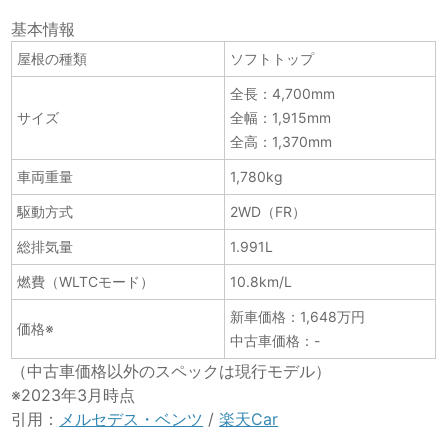
基本情報
屋根の種類
ソフトトップ
全長：4,700mm
サイズ
全幅：1,915mm
全高：1,370mm
車両重量
1,780kg
駆動方式
2WD（FR）
総排気量
1.991L
燃費（WLTCモード）
10.8km/L
新車価格：1,648万円
価格※
中古車価格：-
（中古車価格以外のスペックは現行モデル）
※2023年3月時点
引用：
メルセデス・ベンツ
/
楽天Car