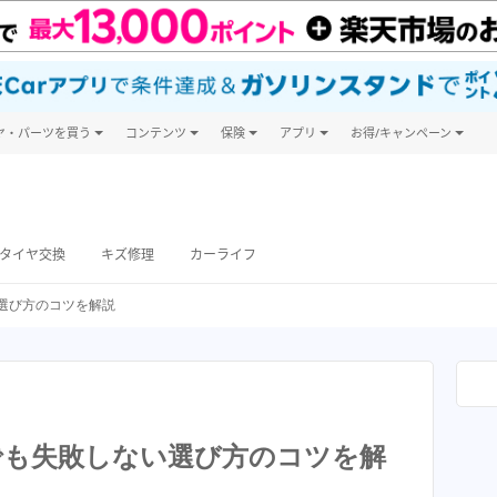
ヤ・パーツを買う
コンテンツ
保険
アプリ
お得/キャンペーン
楽天Carマガジン
キャンペーン一覧
ヤ・パーツ購入
自動車保険
楽天Carアプリ
自動車カタログ
ヤ交換サービス
楽天マイカー割
タイヤ交換
キズ修理
カーライフ
選び方のコツを解説
でも失敗しない選び方のコツを解