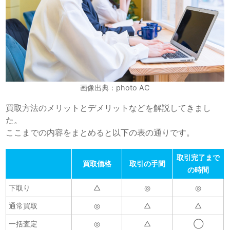
画像出典：photo AC
買取方法のメリットとデメリットなどを解説してきまし
た。
ここまでの内容をまとめると以下の表の通りです。
取引完了まで
買取価格
取引の手間
の時間
下取り
△
◎
◎
通常買取
◎
△
△
一括査定
◎
△
◯