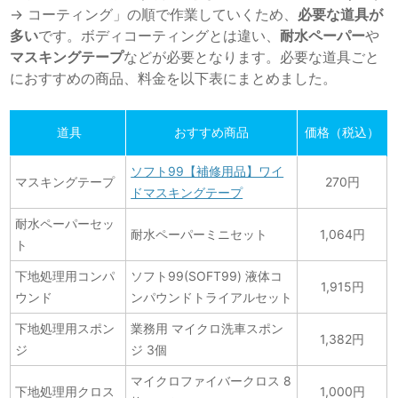
→ コーティング」の順で作業していくため、
必要な道具が
多い
です。ボディコーティングとは違い、
耐水ペーパー
や
マスキングテープ
などが必要となります。必要な道具ごと
におすすめの商品、料金を以下表にまとめました。
道具
おすすめ商品
価格（税込）
ソフト99【補修用品】ワイ
マスキングテープ
270円
ドマスキングテープ
耐水ペーパーセッ
耐水ペーパーミニセット
1,064円
ト
下地処理用コンパ
ソフト99(SOFT99) 液体コ
1,915円
ウンド
ンパウンドトライアルセット
下地処理用スポン
業務用 マイクロ洗車スポン
1,382円
ジ
ジ 3個
マイクロファイバークロス 8
下地処理用クロス
1,000円