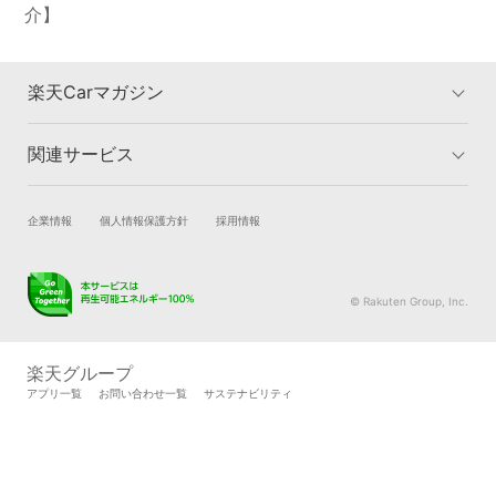
介】
楽天Carマガジン
関連サービス
楽天Carマガジントップ
洗車・コーティングのカテゴリー
車検のカテゴリー
車買取のカテゴリー
試乗・商談
新車購入
企業情報
個人情報保護方針
採用情報
タイヤ交換のカテゴリー
車購入のカテゴリー
楽天Car車買取
車検予約
キズ修理のカテゴリー
カーライフのカテゴリー
キズ修理予約
洗車・コーティング予約
© Rakuten Group, Inc.
メンテナンス管理
タイヤ・パーツ購入
タイヤ交換サービス
楽天Car マガジン
楽天グループ
自動車カタログ
自動車保険
アプリ一覧
お問い合わせ一覧
サステナビリティ
楽天マイカー割