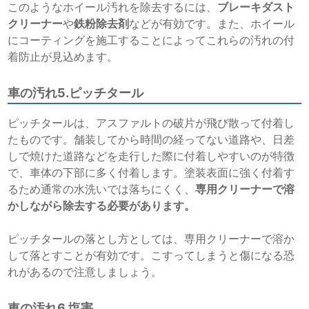
このようなホイール汚れを除去するには、
ブレーキダスト
クリーナー
や
鉄粉除去剤
などが有効です。また、ホイール
にコーティングを施工することによってこれらの汚れの付
着防止が見込めます。
車の汚れ5.ピッチタール
ピッチタールは、アスファルトの破片が飛び散って付着し
たものです。舗装してから時間の経ってない道路や、日差
しで焼けた道路などを走行した際に付着しやすいのが特徴
で、車体の下部に多く付着します。塗装表面に強く付着す
るため通常の水洗いでは落ちにくく、
専用クリーナーで溶
かしながら除去する必要があります。
ピッチタールの落とし方としては、専用クリーナーで溶か
して落とすことが有効です。こすってしまうと傷になる恐
れがあるので注意しましょう。
車の汚れ6.塩害