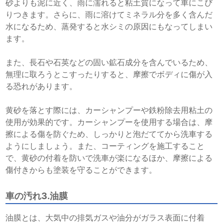
砂よりも泥に近く、雨に濡れると粘土質になって車にこび
りつきます。さらに、雨に溶けてミネラル分を多く含んだ
水になるため、蒸発すると水シミの原因にもなってしまい
ます。
また、長石や石英などの固い鉱石成分を含んでいるため、
無理に取ろうとこすったりすると、摩擦でボディに傷が入
る恐れがあります。
黄砂を落とす際には、カーシャンプーや鉄粉除去用粘土の
使用が効果的です。カーシャンプーを使用する場合は、摩
擦による傷を防ぐため、しっかりと泡だててから洗車する
ようにしましょう。また、コーティングを施工すること
で、黄砂の付着を防いで洗車が楽になるほか、摩擦による
傷付きからも塗装を守ることができます。
車の汚れ3.油膜
油膜とは、大気中の排気ガスや油分がガラス表面に付着