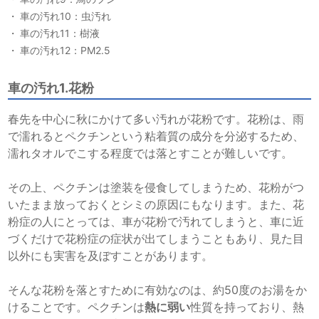
車の汚れ10：虫汚れ
車の汚れ11：樹液
車の汚れ12：PM2.5
車の汚れ1.花粉
春先を中心に秋にかけて多い汚れが花粉です。花粉は、雨
で濡れるとペクチンという
粘着質の成分を分泌する
ため、
濡れタオルでこする程度では落とすことが難しいです。
その上、ペクチンは塗装を侵食してしまうため、花粉がつ
いたまま放っておくとシミの原因にもなります。また、花
粉症の人にとっては、車が花粉で汚れてしまうと、車に近
づくだけで花粉症の症状が出てしまうこともあり、見た目
以外にも実害を及ぼすことがあります。
そんな花粉を落とすために有効なのは、約50度の
お湯をか
ける
ことです。ペクチンは
熱に弱い
性質を持っており、熱