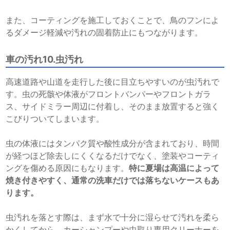
また、コーティングを施工しておくことで、鳥のフンによ
るダメージ軽減や汚れの固着防止にもつながります。
車の汚れ10.虫汚れ
高速道路や山道を走行した後に目立ちやすいのが虫汚れで
す。虫の死骸や体液がフロントバンパーやフロントガラ
ス、サイドミラー周辺に付着し、そのまま放置すると強く
こびりついてしまいます。
虫の体液にはタンパク質や酸性成分が含まれており、時間
が経つほど除去しにくくなるだけでなく、塗装やコーティ
ングを傷める原因にもなります。
特に夏場は高温によって
焼き付きやすく、通常の洗車だけでは落ちないケースもあ
ります。
虫汚れを落とす際は、まず水で十分に湿らせて汚れを柔ら
かくしてから、カーシャンプーや虫取り専用クリーナーを