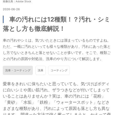
画像出典：Adobe Stock
2026-06-26
車の汚れには12種類！？汚れ・シミ
落とし方も徹底解説！
車の汚れやシミは、気づいたときには溜まっているものですよね。
ただ、一概に汚れといっても様々な種類があり、汚れにあった落と
し方でないときちんと落とせないことが多いです。そこで、種類ご
との汚れの原因や対処法、洗車のやり方について解説します。
洗車・コーティング
洗車
コーティング
愛車をきれいに保ちたいと思っていても、気づけばボディ
に白いシミや黒い筋汚れ、ザラつきなどが付いてしまって
いることはありませんか？実は、車の汚れには「花粉」
「黄砂」「水垢」「鉄粉」「ウォータースポット」などさ
まざまな種類があり、汚れによって原因も落とし方も異な
ります。 間違った方法で強く擦ってしまうと、かえって傷