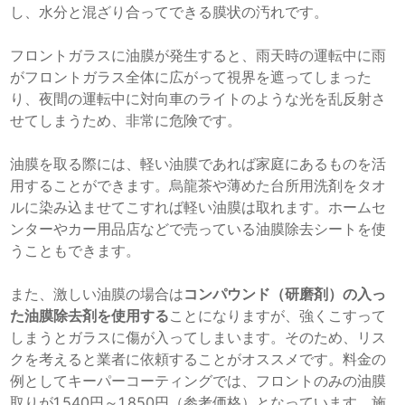
し、水分と混ざり合ってできる膜状の汚れです。
フロントガラスに油膜が発生すると、雨天時の運転中に雨
がフロントガラス全体に広がって視界を遮ってしまった
り、夜間の運転中に対向車のライトのような光を乱反射さ
せてしまうため、非常に危険です。
油膜を取る際には、軽い油膜であれば家庭にあるものを活
用することができます。烏龍茶や薄めた台所用洗剤をタオ
ルに染み込ませてこすれば軽い油膜は取れます。ホームセ
ンターやカー用品店などで売っている油膜除去シートを使
うこともできます。
また、激しい油膜の場合は
コンパウンド（研磨剤）の入っ
た油膜除去剤を使用する
ことになりますが、強くこすって
しまうとガラスに傷が入ってしまいます。そのため、リス
クを考えると業者に依頼することがオススメです。料金の
例としてキーパーコーティングでは、フロントのみの油膜
取りが1,540円～1,850円（参考価格）となっています。施