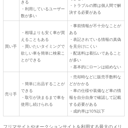
きる
・トラブルの際は個人間で解
・利用しているユーザー
決する必要がある
数が多い
・事前情報が不十分なことが
・相場よりも安く車が買
ある
えることもある
・表記されている情報の真偽
買い手
・買いたいタイミングで
を見分けにくい
欲しい車を簡単に検索こ
・配送料は着払いであること
とができる
が多い
・基本的にローンは組めない
・売却時などに販売手数料な
・簡単に出品することが
どがかかる
できる
・車の仕様や装備など車の情
売り手
・取引が決まるまで車を
報を自分自身で確認して記載
使用し続けられる
する必要がある
・成約率は10%以下
フリマサイトやオークションサイトを利用する最大のメリ