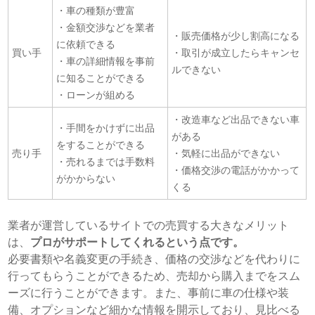
・車の種類が豊富
・金額交渉などを業者
・販売価格が少し割高になる
に依頼できる
買い手
・取引が成立したらキャンセ
・車の詳細情報を事前
ルできない
に知ることができる
・ローンが組める
・改造車など出品できない車
・手間をかけずに出品
がある
をすることができる
売り手
・気軽に出品ができない
・売れるまでは手数料
・価格交渉の電話がかかって
がかからない
くる
業者が運営しているサイトでの売買する大きなメリット
は、
プロがサポートしてくれるという点です。
必要書類や名義変更の手続き、価格の交渉などを代わりに
行ってもらうことができるため、売却から購入までをスム
ーズに行うことができます。また、事前に車の仕様や装
備、オプションなど細かな情報を開示しており、見比べる