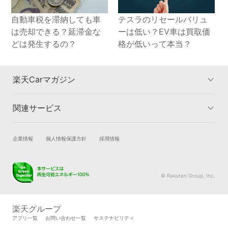
自動車税を滞納しても車
テスラのリセールバリュ
は売却できる？延滞金な
ーは低い？EV車は買取価
どは発生するの？
格が低いって本当？
楽天Carマガジン
関連サービス
楽天Carマガジントップ
洗車・コーティングのカテゴリー
車検のカテゴリー
車買取のカテゴリー
試乗・商談
新車購入
企業情報
個人情報保護方針
採用情報
タイヤ交換のカテゴリー
車購入のカテゴリー
楽天Car車買取
車検予約
キズ修理のカテゴリー
カーライフのカテゴリー
キズ修理予約
洗車・コーティング予約
© Rakuten Group, Inc.
メンテナンス管理
タイヤ・パーツ購入
タイヤ交換サービス
楽天Car マガジン
楽天グループ
自動車カタログ
自動車保険
アプリ一覧
お問い合わせ一覧
サステナビリティ