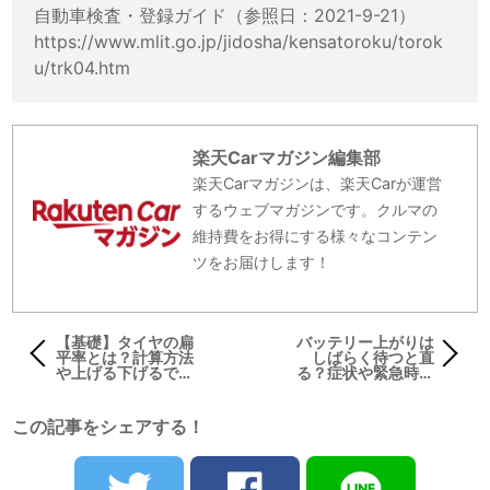
自動車検査・登録ガイド（参照日：2021-9-21）
https://www.mlit.go.jp/jidosha/kensatoroku/torok
u/trk04.htm
楽天Carマガジン編集部
楽天Carマガジンは、楽天Carが運営
するウェブマガジンです。クルマの
維持費をお得にする様々なコンテン
ツをお届けします！
【基礎】タイヤの扁
バッテリー上がりは
平率とは？計算方法
しばらく待つと直
や上げる下げるで何
る？症状や緊急時の
が変わるのか解説し
処置方法について解
ます
説
この記事をシェアする！