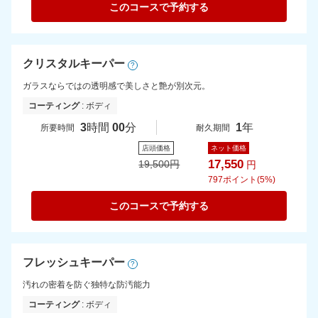
このコースで予約する
クリスタルキーパー
?
ガラスならではの透明感で美しさと艶が別次元。
コーティング
: ボディ
3
時間
00
分
1
年
所要時間
耐久期間
店頭価格
ネット価格
17,550
19,500
円
円
797
ポイント(5%)
このコースで予約する
フレッシュキーパー
?
汚れの密着を防ぐ独特な防汚能力
コーティング
: ボディ