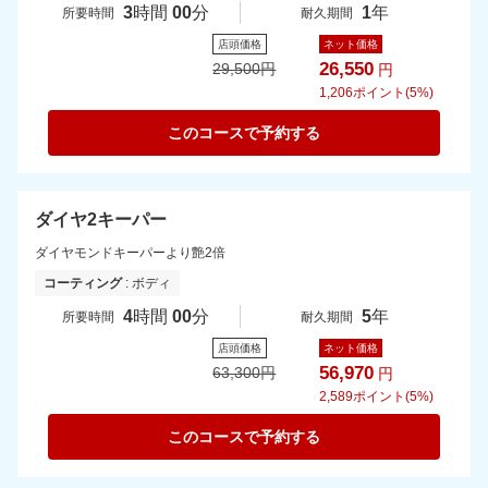
3
時間
00
分
1
年
所要時間
耐久期間
店頭価格
ネット価格
26,550
29,500
円
円
1,206
ポイント(5%)
このコースで予約する
ダイヤ2キーパー
ダイヤモンドキーパーより艶2倍
コーティング
: ボディ
4
時間
00
分
5
年
所要時間
耐久期間
店頭価格
ネット価格
56,970
63,300
円
円
2,589
ポイント(5%)
このコースで予約する