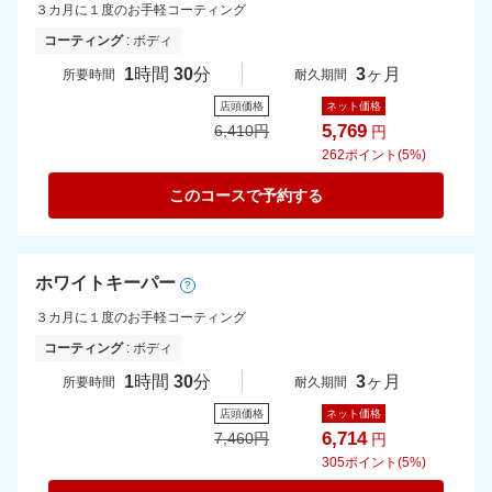
３カ月に１度のお手軽コーティング
コーティング
: ボディ
1
時間
30
分
3
ヶ月
所要時間
耐久期間
店頭価格
ネット価格
5,769
6,410
円
円
262
ポイント(5%)
このコースで予約する
ホワイトキーパー
?
３カ月に１度のお手軽コーティング
コーティング
: ボディ
1
時間
30
分
3
ヶ月
所要時間
耐久期間
店頭価格
ネット価格
6,714
7,460
円
円
305
ポイント(5%)