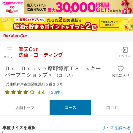
楽天Car
洗車・コーティング
ログイン
メニュー
Ｄｒ．Ｄｒｉｖｅ摩耶埠頭ＴＳ ＜キー
パープロショップ＞
（コース）
お気に入り
兵庫県神戸市灘区味泥町５番２６号
4.4
（
33
件）
店舗トップ
コース
口コミ
車種サイズを選択
サイズを調べる