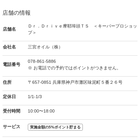
店舗の情報
Ｄｒ．Ｄｒｉｖｅ摩耶埠頭ＴＳ ＜キーパープロショッ
店舗名
プ＞
会社名
三宮オイル（株）
078-861-5886
電話番号
※ お電話での予約ではポイントがつきません。
住所
〒657-0851 兵庫県神戸市灘区味泥町５番２６号
定休日
1/1-1/3
受付時間
10:00〜18:00
サービス
実施金額の5%ポイント貯まる