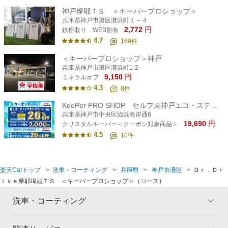
神戸摩耶ＴＳ ＜キーパープロショップ＞
兵庫県神戸市灘区灘浜町１－４
2,772
円
鉄粉取り WEB割有
4.7
169
件
＜キーパープロショップ＞神戸
兵庫県神戸市灘区灘浜町1-2
9,150
円
ミネラルオフ
4.3
8
件
KeePer PRO SHOP セルフ東神戸エコ・ステーション
兵庫県神戸市中央区脇浜海岸通6
19,690
円
クリスタルキーパー＜クーポン対象商品＞
4.5
10
件
楽天Carトップ
洗車・コーティング
兵庫県
神戸市灘区
Ｄｒ．Ｄｒ
ｉｖｅ摩耶埠頭ＴＳ ＜キーパープロショップ＞（コース）
洗車・コーティング