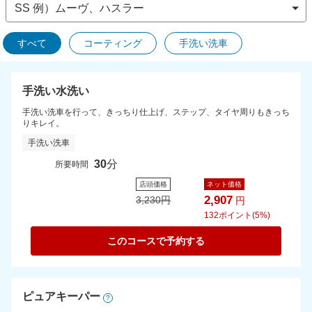
すべて
コーティング
手洗い洗車
手洗い水洗い
手洗い洗車を行って、きっちり仕上げ、ステップ、タイヤ周りもきっち
りキレイ。
手洗い洗車
30
分
所要時間
店頭価格
ネット価格
2,907
3,230
円
円
132
ポイント(5%)
このコースで予約する
ピュアキーパー
?