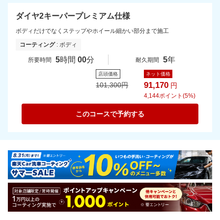
ダイヤ2キーパープレミアム仕様
ボディだけでなくステップやホイール細かい部分まで施工
コーティング
: ボディ
5
時間
00
分
5
年
所要時間
耐久期間
店頭価格
ネット価格
91,170
101,300
円
円
4,144
ポイント(5%)
このコースで予約する