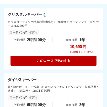
クリスタルキーパー
?
ガラスコーティング特有の透明感ある1年耐久のコーティング ※XLサ
イズは37290円
コーティング
: ボディ
2
時間
00
分
1
年
所要時間
耐久期間
19,690
円
895
ポイント(5%)
このコースで予約する
ダイヤ2キーパー
雨が降れば、まるで洗車したかのようにキレイになるので、洗車回数が
激減！ ※XLサイズは114730円
コーティング
: ボディ
6
時間
00
分
3
年
所要時間
耐久期間