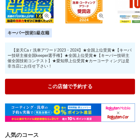
キーパー技術1級在籍
【楽天Caｒ洗車アワード2023・2024】★全国上位受賞★【キーパ
ー技研主催全国keeper選手権】★全国上位受賞★【キーパー技研主
催全国技術コンテスト】★愛知県上位受賞★カーコーティングは是
非当店にお任せ下さい！
この店舗で予約する
人気のコース