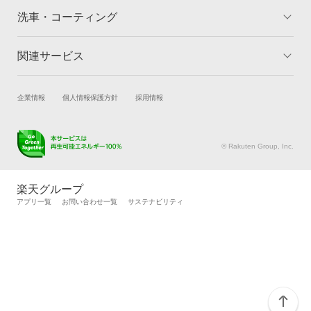
洗車・コーティング
関連サービス
トップ
マイページ
メリット
ご利用ガイド
試乗・商談
新車購入
企業情報
個人情報保護方針
採用情報
コーティングとは
コーティング診断
楽天Car車買取
車検予約
キャンペーン一覧
ランキング
キズ修理予約
洗車・コーティング予約
よくある質問
© Rakuten Group, Inc.
メンテナンス管理
タイヤ・パーツ購入
タイヤ交換サービス
楽天Car マガジン
楽天グループ
自動車カタログ
自動車保険
アプリ一覧
お問い合わせ一覧
サステナビリティ
楽天マイカー割