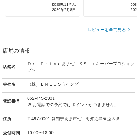
当該店舗の手洗い洗車を利用するのは3
だと洗車料金がさらに安くな
boss0621さん
bo
度目だが、こんな経験をしたのは初めて
多分他のENEOSも適用条件
2026年7月8日
20
だったので驚いた。
推察しますが、通常料金を請
とが多いので、誠実な対応だ
作業が完了しエンジンをかけて走り出し
ます。
たら警告音が鳴り、何かと運転席のディ
また機会がありましたらお願
レビューを全て見る
スプレイを見てみるとトランクが半ドア
になっていた。
通常トランクの開閉はプッシュボタンで
行う為、スタッフが無理に手動で開閉し
店舗の情報
たと思われる。
8月末にコーティングの予約もしてある
Ｄｒ．Ｄｒｉｖｅあま七宝ＳＳ ＜キーパープロショッ
店舗名
が、自分の大切な車をお金を払って預け
プ＞
ることに関しては疑問が残りそうだ。
会社名
（株）ＥＮＥＯＳウイング
052-449-2381
電話番号
※ お電話での予約ではポイントがつきません。
住所
〒497-0001 愛知県あま市七宝町沖之島東流３番
受付時間
10:00〜18:00