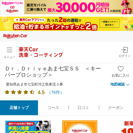
楽天Car
洗車・コーティング
ログイン
メニュー
Ｄｒ．Ｄｒｉｖｅあま七宝ＳＳ ＜キー
パープロショップ＞
お気に入り
愛知県あま市七宝町沖之島東流３番
地図確認
4.5
（
76
件）
店舗トップ
コース
口コミ
クーポン