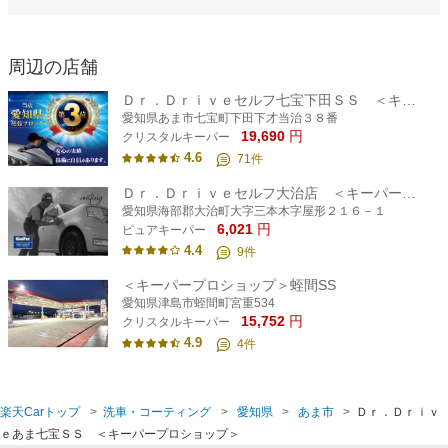
周辺の店舗
Ｄｒ．Ｄｒｉｖｅセルフ七宝下田ＳＳ ＜キーパープロショップ＞
愛知県あま市七宝町下田下才当治３８番
19,690
円
クリスタルキーパー
4.6
71
件
Ｄｒ．Ｄｒｉｖｅセルフ大治店 ＜キーパープロショップ＞
愛知県海部郡大治町大字三本木字屋形２１６－１
6,021
円
ピュアキーパー
4.4
9
件
＜キーパープロショップ＞蛭間SS
愛知県津島市蛭間町宮重534
15,752
円
クリスタルキーパー
4.9
4
件
楽天Carトップ
洗車・コーティング
愛知県
あま市
Ｄｒ．Ｄｒｉｖ
ｅあま七宝ＳＳ ＜キーパープロショップ＞