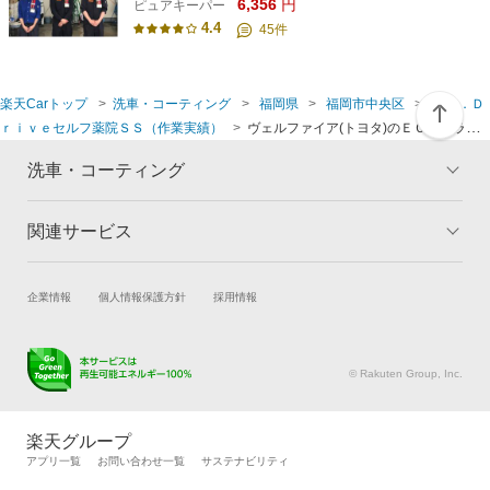
6,356
円
ピュアキーパー
4.4
45
件
楽天Carトップ
洗車・コーティング
福岡県
福岡市中央区
Ｄｒ．Ｄ
ｒｉｖｅセルフ薬院ＳＳ（作業実績）
ヴェルファイア(トヨタ)のＥＣＯプラス
ダイヤモンドプレミアムキーパー
洗車・コーティング
関連サービス
トップ
マイページ
メリット
ご利用ガイド
試乗・商談
新車購入
企業情報
個人情報保護方針
採用情報
コーティングとは
コーティング診断
楽天Car車買取
車検予約
キャンペーン一覧
ランキング
キズ修理予約
洗車・コーティング予約
よくある質問
© Rakuten Group, Inc.
メンテナンス管理
タイヤ・パーツ購入
タイヤ交換サービス
楽天Car マガジン
楽天グループ
自動車カタログ
自動車保険
アプリ一覧
お問い合わせ一覧
サステナビリティ