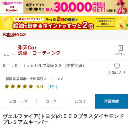
楽天Car
洗車・コーティング
ログイン
メニュー
Ｄｒ．Ｄｒｉｖｅセルフ薬院ＳＳ
（作業実績）
お気に入り
福岡県福岡市中央区薬院３－１－２８
5.0
（
1
件）
店舗トップ
コース
口コミ
作業実績
ヴェルファイア(トヨタ)のＥＣＯプラスダイヤモンド
プレミアムキーパー