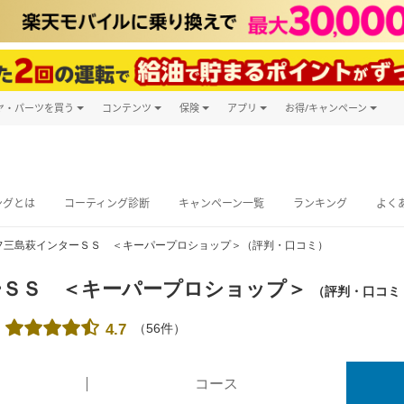
ヤ・パーツを買う
コンテンツ
保険
アプリ
お得/キャンペーン
楽天Carマガジン
キャンペーン
タイヤ・パーツ購入
自動車保険
楽天Carアプリ
自動車カタログ
タイヤ交換サービス
楽天マイカー
グ予約
ングとは
コーティング診断
キャンペーン一覧
ランキング
よく
フ三島萩インターＳＳ ＜キーパープロショップ＞（評判・口コミ）
ーＳＳ ＜キーパープロショップ＞
（評判・口コミ
（
56
件）
4.7
コース