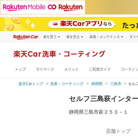
車を買う
車を売る
車検・メンテナンス
タイ
試乗・商談
楽天Car車買取
車検予約
キズ修理予約
新車
楽天Car
洗車・コーティング
洗車・コーティン
メンテナンス管理
トップ
マイページ
メリット
ご利用ガイド
コーティ
楽天Carトップ
洗車・コーティング
静岡県
三島市
セル
セルフ三島萩インタ
静岡県三島市萩２５３－１
店舗トップ