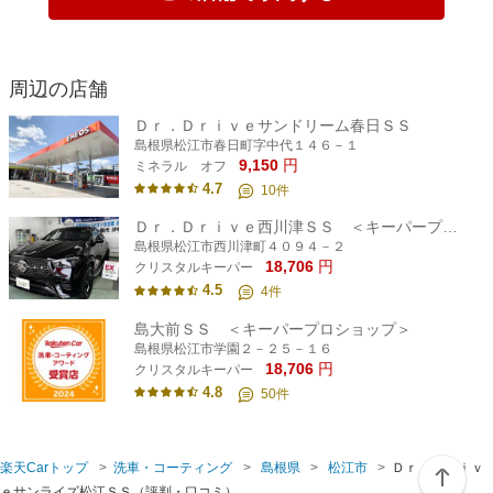
周辺の店舗
Ｄｒ．Ｄｒｉｖｅサンドリーム春日ＳＳ
島根県松江市春日町字中代１４６－１
9,150
円
ミネラル オフ
4.7
10
件
Ｄｒ．Ｄｒｉｖｅ西川津ＳＳ ＜キーパープロショップ＞
島根県松江市西川津町４０９４－２
18,706
円
クリスタルキーパー
4.5
4
件
島大前ＳＳ ＜キーパープロショップ＞
島根県松江市学園２－２５－１６
18,706
円
クリスタルキーパー
4.8
50
件
楽天Carトップ
洗車・コーティング
島根県
松江市
Ｄｒ．Ｄｒｉｖ
ｅサンライズ松江ＳＳ（評判・口コミ）