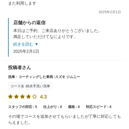
また利用します
2025年2月1日
店舗からの返信
本日はご予約、ご来店ありがとうございました。
満足していただけてなによりです。
何か気になる点がございましたらスタッフまでお気軽に
続きを読む ▼
お声掛けください。
2025年2月1日
またのご来店をお待ちしております。
投稿者さん
洗車・コーティングした車両 :スズキ ジムニー
コース名 :純水手洗い洗車
4.3
スタッフの対応 :
5
仕上がり :
4
価格 :
4
対応スピード :
4
その場でコースを追加させてもらいましたが丁寧に対応しても
らえました。