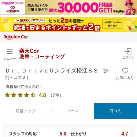
楽天Car
洗車・コーティング
ログイン
メニュー
Ｄｒ．Ｄｒｉｖｅサンライズ松江ＳＳ
（評
判・口コミ）
お気に入り
島根県松江市末次町１
4.8
（
7
件）
店舗トップ
コース
口コミ
5.0
4.7
スタッフの対応
仕上がり