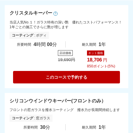
クリスタルキーパー
?
当店人気No.１！ガラス特有の深い艶 優れたコストパフォーマンス！
1年ごとの施工でさらに艶が増します
コーティング
: ボディ
4
時間
00
分
1
年
所要時間
耐久期間
店頭価格
ネット価格
18,706
19,690
円
円
850
ポイント(5%)
このコースで予約する
シリコンウインドウキーパー(フロントのみ）
フロントの窓ガラスを撥水コーティング 撥水力が長期間持続します
コーティング
: 窓ガラス
30
分
1
年
所要時間
耐久期間