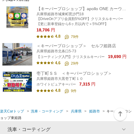
【キーパープロショップ】apollo ONE カーウォッシュ姫路
兵庫県姫路市城東町毘沙門18
【DriveOnアプリ会員割5%OFF】クリスタルキーパー
【更に新車登録から6ヶ月以内で＋5%OFF】
18,706
円
4.8
79
件
＜キーパープロショップ＞ セルフ姫路店
兵庫県姫路市北条口5-73
19,690
円
【コーティング入門】クリスタルキーパー
4.6
29
件
壱丁町ＳＳ ＜キーパープロショップ＞
兵庫県姫路市大黒壱丁町１０
7,315
円
ホワイトピュアキーパー
4.8
9
件
楽天Carトップ
洗車・コーティング
兵庫県
姫路市
キーパープロシ
ョップ東姫路
洗車・コーティング