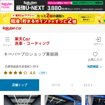
楽天Car
洗車・コーティング
ログイン
メニュー
キーパープロショップ東姫路
お気に入り
兵庫県姫路市若菜町1-30-6
地図確認
4.0
（
3
件）
店舗トップ
コース
口コミ