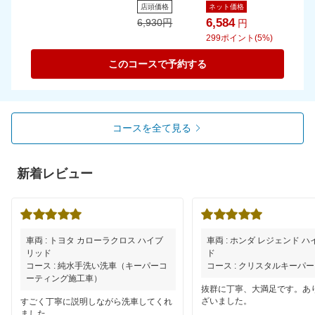
店頭価格
ネット価格
6,584
6,930
円
円
299
ポイント(5%)
このコースで予約する
コースを全て見る
新着レビュー
車両 : トヨタ カローラクロス ハイブ
車両 : ホンダ レジェンド 
リッド
ド
コース : 純水手洗い洗車（キーパーコ
コース : クリスタルキーパー
ーティング施工車）
抜群に丁寧、大満足です。あ
ざいました。
すごく丁寧に説明しながら洗車してくれ
ました。