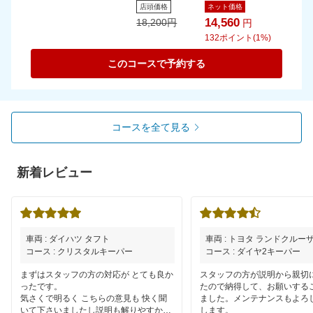
店頭価格
ネット価格
14,560
18,200
円
円
132
ポイント(1%)
このコースで予約する
コースを全て見る
新着レビュー
車両 : ダイハツ タフト
車両 : トヨタ ランドクルーザ
コース : クリスタルキーパー
コース : ダイヤ2キーパー
まずはスタッフの方の対応が とても良か
スタッフの方が説明から親切
ったです。
たので納得して、お願いする
気さくで明るく こちらの意見も 快く聞
ました。メンテナンスもよろ
いて下さいましたし説明も解りやすかっ
します。