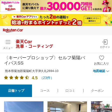
楽天Car
洗車・コーティング
ログイン
メニュー
〈キーパープロショップ〉セルフ菊陽バ
イパスSS
お気に入り
熊本県菊池郡菊陽町大字津久礼2694-10
地図確認
4.5
（
23
件）
店舗トップ
コース
口コミ
クーポン