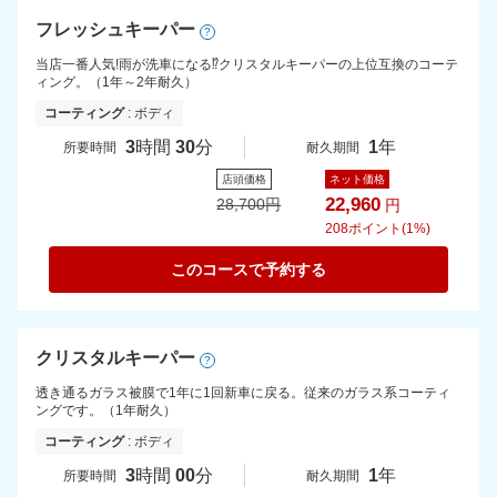
フレッシュキーパー
?
当店一番人気!雨が洗車になる⁉クリスタルキーパーの上位互換のコーテ
ィング。（1年～2年耐久）
コーティング
: ボディ
3
時間
30
分
1
年
所要時間
耐久期間
店頭価格
ネット価格
22,960
28,700
円
円
208
ポイント(1%)
このコースで予約する
クリスタルキーパー
?
透き通るガラス被膜で1年に1回新車に戻る。従来のガラス系コーティ
ングです。（1年耐久）
コーティング
: ボディ
3
時間
00
分
1
年
所要時間
耐久期間