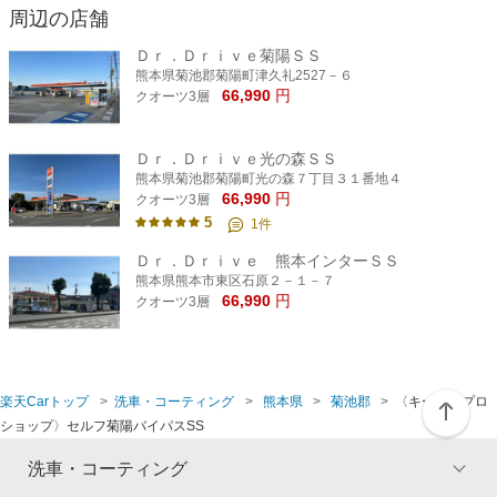
周辺の店舗
Ｄｒ．Ｄｒｉｖｅ菊陽ＳＳ
熊本県菊池郡菊陽町津久礼2527－６
66,990
円
クオーツ3層
Ｄｒ．Ｄｒｉｖｅ光の森ＳＳ
熊本県菊池郡菊陽町光の森７丁目３１番地４
66,990
円
クオーツ3層
5
1
件
Ｄｒ．Ｄｒｉｖｅ 熊本インターＳＳ
熊本県熊本市東区石原２－１－７
66,990
円
クオーツ3層
楽天Carトップ
洗車・コーティング
熊本県
菊池郡
〈キーパープロ
ショップ〉セルフ菊陽バイパスSS
洗車・コーティング