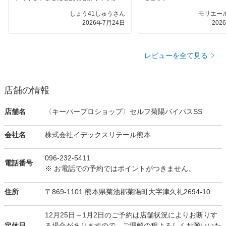
たです。
しょう41しゅうさん
モリエール
仕上がりも満足してます。
2026年7月24日
202
また是非 利用させて頂きます。
レビューを全て見る
店舗の情報
店舗名
〈キーパープロショップ〉セルフ菊陽バイパスSS
会社名
株式会社イデックスリテール熊本
096-232-5411
電話番号
※ お電話での予約ではポイントがつきません。
住所
〒869-1101 熊本県菊池郡菊陽町大字津久礼2694-10
12月25日～1月2日のご予約は店舗状況によりお断りす
定休日
る場合がありますので、ご理解の程よろしくお願いいた