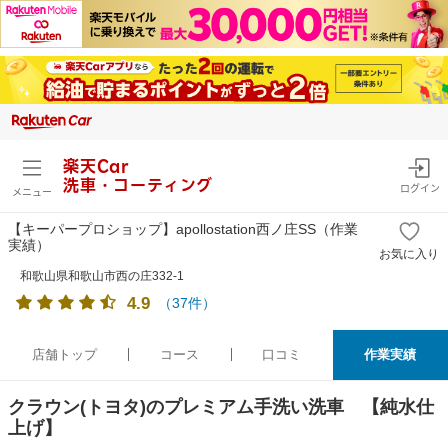
楽天Car
洗車・コーティング
ログイン
メニュー
【キーパープロショップ】apollostation西ノ庄SS
（作業
実績）
お気に入り
和歌山県和歌山市西の庄332-1
4.9
（
37
件）
店舗トップ
コース
口コミ
作業実績
クラウン(トヨタ)のプレミアム手洗い洗車 【純水仕
上げ】