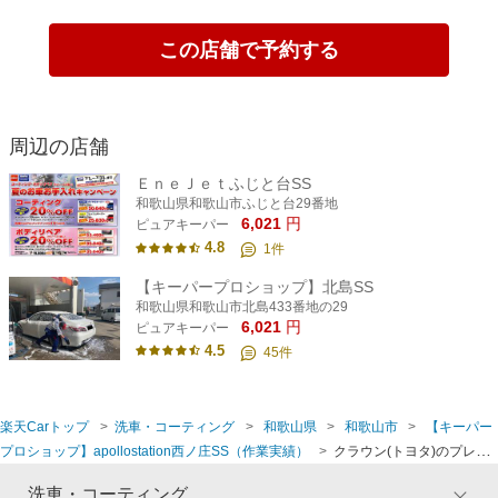
この店舗で予約する
周辺の店舗
ＥｎｅＪｅｔふじと台SS
和歌山県和歌山市ふじと台29番地
6,021
円
ピュアキーパー
4.8
1
件
【キーパープロショップ】北島SS
和歌山県和歌山市北島433番地の29
6,021
円
ピュアキーパー
4.5
45
件
楽天Carトップ
洗車・コーティング
和歌山県
和歌山市
【キーパー
プロショップ】apollostation西ノ庄SS（作業実績）
クラウン(トヨタ)のプレミ
アム手洗い洗車 【純水仕上げ】
洗車・コーティング