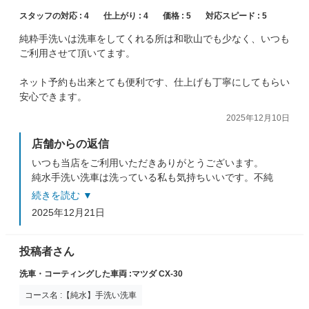
スタッフの対応 :
4
仕上がり :
4
価格 :
5
対応スピード :
5
純粋手洗いは洗車をしてくれる所は和歌山でも少なく、いつも
ご利用させて頂いてます。
ネット予約も出来とても便利です、仕上げも丁寧にしてもらい
安心できます。
2025年12月10日
店舗からの返信
いつも当店をご利用いただきありがとうございます。
純水手洗い洗車は洗っている私も気持ちいいです。不純
物がないのでスベスベ感、光沢アップが期待できます♬
続きを読む ▼
またのご利用をお待ちしております。
2025年12月21日
投稿者さん
洗車・コーティングした車両 :マツダ CX-30
コース名 :【純水】手洗い洗車