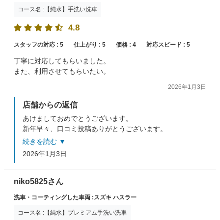
コース名 :【純水】手洗い洗車
4.8
スタッフの対応 :
5
仕上がり :
5
価格 :
4
対応スピード :
5
丁寧に対応してもらいました。
また、利用させてもらいたい。
2026年1月3日
店舗からの返信
あけましておめでとうございます。
新年早々、口コミ投稿ありがとうございます。
年末の混雑時ということもあり、お時間を頂戴してしま
続きを読む ▼
いましたが
2026年1月3日
ご満足いただけて大変嬉しく思います(*´ω`*)
またのご利用をお待ちしております！
niko5825さん
洗車・コーティングした車両 :スズキ ハスラー
コース名 :【純水】プレミアム手洗い洗車