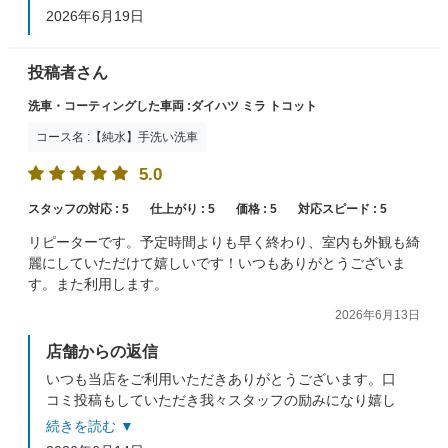
ても心苦しかったです。
2026年6月19日
またのご利用時は気持ちよくお渡し出来ればと思います
のでご来店をお待ちしております。
投稿者さん
洗車・コーティングした車両 :ダイハツ ミラ トコット
コース名 :【純水】手洗い洗車
5.0
スタッフの対応 :
5
仕上がり :
5
価格 :
5
対応スピード :
5
リピーターです。予定時間よりも早く終わり、室内も外観も綺
麗にしていただけて嬉しいです！いつもありがとうございま
す。また利用します。
2026年6月13日
店舗からの返信
いつも当店をご利用いただきありがとうございます。口
コミ投稿もしていただき我々スタッフの励みになり嬉し
い限りです(^^♪
続きを読む ▼
またのご来店をお待ちしております。