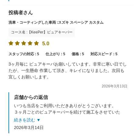
投稿者さん
洗車・コーティングした車両 :スズキ スペーシア カスタム
コース名 :【KeePer】ピュアキーパー
5.0
スタッフの対応 :
5
仕上がり :
5
価格 :
5
対応スピード :
5
3ヶ月毎に ピュアキーパお願いしています。非常に寒い日でし
たが、一生懸命 作業して頂き、キレイになりました。次回も
宜しくお願いします。
2026年3月13日
店舗からの返信
いつも当店をご利用いただきありがとうございます。
３ヶ月ごとのピュアキーパーを続けて施工をさせていた
だいていますので、とてもキレイで滑らかなツヤ感が出
続きを読む ▼
ていますよね(^^♪
2026年3月14日
今後ともよろしくお願いいたします。