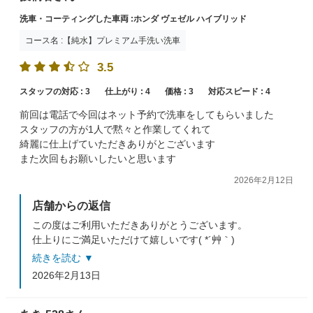
洗車・コーティングした車両 :ホンダ ヴェゼル ハイブリッド
コース名 :【純水】プレミアム手洗い洗車
3.5
スタッフの対応 :
3
仕上がり :
4
価格 :
3
対応スピード :
4
前回は電話で今回はネット予約で洗車をしてもらいました
スタッフの方が1人で黙々と作業してくれて
綺麗に仕上げていただきありがとございます
また次回もお願いしたいと思います
2026年2月12日
店舗からの返信
この度はご利用いただきありがとうございます。
仕上りにご満足いただけて嬉しいです( *´艸｀)
今後も丁寧な作業を心がけてまいります。
続きを読む ▼
またのご来店をお待ちしております。
2026年2月13日