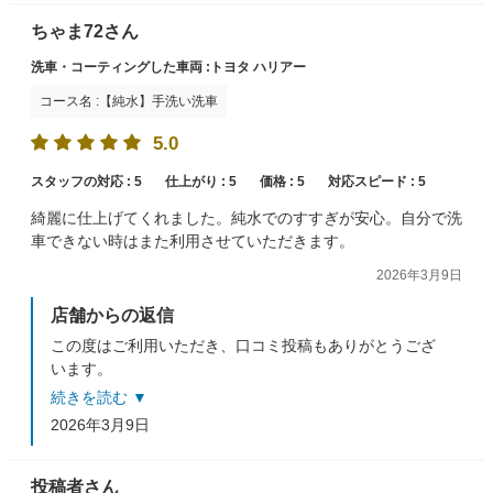
ちゃま72さん
洗車・コーティングした車両 :トヨタ ハリアー
コース名 :【純水】手洗い洗車
5.0
スタッフの対応 :
5
仕上がり :
5
価格 :
5
対応スピード :
5
綺麗に仕上げてくれました。純水でのすすぎが安心。自分で洗
車できない時はまた利用させていただきます。
2026年3月9日
店舗からの返信
この度はご利用いただき、口コミ投稿もありがとうござ
います。
仕上りにご満足いただけて嬉しいです(^^♪
続きを読む ▼
今後も丁寧な作業を心がけてまいります。
2026年3月9日
またのご来店をお待ちしております。
投稿者さん