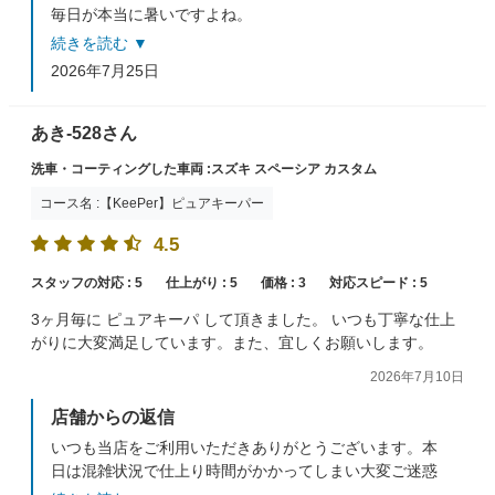
毎日が本当に暑いですよね。
その中、スタッフに気づかいしていただいたお言葉（暑
続きを読む ▼
い中ありがとう）は本当に嬉しかったです(^^♪
2026年7月25日
またのご来店をスタッフ一同お待ちしております。
あき-528さん
洗車・コーティングした車両 :スズキ スペーシア カスタム
コース名 :【KeePer】ピュアキーパー
4.5
スタッフの対応 :
5
仕上がり :
5
価格 :
3
対応スピード :
5
3ヶ月毎に ピュアキーパ して頂きました。 いつも丁寧な仕上
がりに大変満足しています。また、宜しくお願いします。
2026年7月10日
店舗からの返信
いつも当店をご利用いただきありがとうございます。本
日は混雑状況で仕上り時間がかかってしまい大変ご迷惑
をお掛けして申し訳ございませんでした。