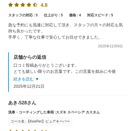
4.8
スタッフの対応 :
5
仕上がり :
5
価格 :
4
対応スピード :
5
急な予約にも迅速に対応して頂き、スタッフの方々の対応も気
持ち良かったです。
手早く、丁寧な仕事で安心してお任せできました。
2025年12月9日
店舗からの返信
口コミ投稿ありがとうございます。
とても嬉しい限りのお言葉です。この言葉を励みに今後
もスタッフ一同頑張っていきます。
続きを読む ▼
またのご利用をお待ちしております。
2025年12月21日
あき-528さん
洗車・コーティングした車両 :スズキ スペーシア カスタム
コース名 :【KeePer】ピュアキーパー