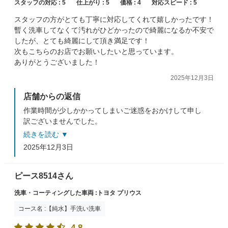
スタッフの対応 :
5
仕上がり :
5
価格 :
4
対応スピード :
5
スタッフの方がとても丁寧に対応してくれて嬉しかったです！
暫く洗車してなくて汚れがひどかったので綺麗になるか不安で
したが、とても綺麗にして頂き満足です！
次もこちらのお店でお願いしたいと思っています。
ありがとうございました！
2025年12月3日
店舗からの返信
作業時間が少しかかってしまいご迷惑をおかけして申し
訳ございませんでした。
それでもこのような、うれしい口コミ投稿までしていた
続きを読む ▼
だき、これからもスタッフ一同頑張っていきますのでま
2025年12月3日
たのご利用お待ちしております。
ピース8514さん
洗車・コーティングした車両 :トヨタ プリウス
コース名 :【純水】手洗い洗車
4.8