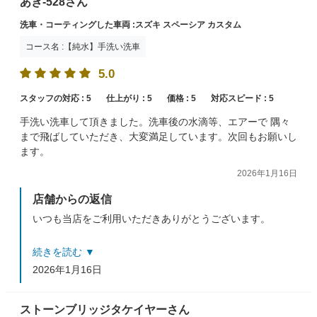
あき-528さん
洗車・コーティングした車両 :スズキ スペーシア カスタム
コース名 :【純水】手洗い洗車
5.0
スタッフの対応 :
5
仕上がり :
5
価格 :
5
対応スピード :
5
手洗い洗車して頂きました。洗車後の水滴等、エアーで 隅々
まで飛ばしていただき、大変満足しています。次回もお願いし
ます。
2026年1月16日
店舗からの返信
いつも当店をご利用いただきありがとうございます。
今回もご満足いただきスタッフ一同嬉しく思います！！
続きを読む ▼
またのお越しをお待ちしております！！
2026年1月16日
ストーンブリッジタケイヤーさん