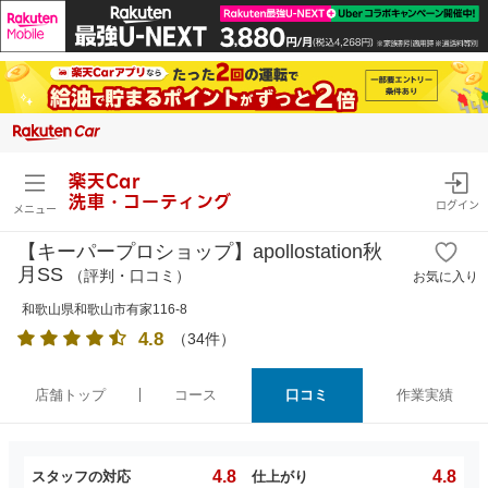
楽天Car
洗車・コーティング
ログイン
メニュー
【キーパープロショップ】apollostation秋
月SS
（評判・口コミ）
お気に入り
和歌山県和歌山市有家116-8
4.8
（
34
件）
店舗トップ
コース
口コミ
作業実績
4.8
4.8
スタッフの対応
仕上がり