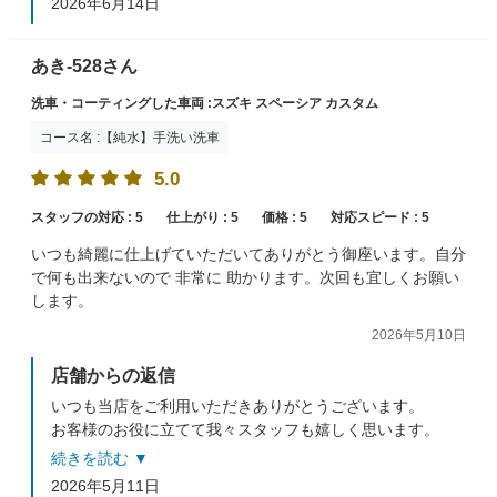
2026年6月14日
あき-528さん
洗車・コーティングした車両 :スズキ スペーシア カスタム
コース名 :【純水】手洗い洗車
5.0
スタッフの対応 :
5
仕上がり :
5
価格 :
5
対応スピード :
5
いつも綺麗に仕上げていただいてありがとう御座います。自分
で何も出来ないので 非常に 助かります。次回も宜しくお願い
します。
2026年5月10日
店舗からの返信
いつも当店をご利用いただきありがとうございます。
お客様のお役に立てて我々スタッフも嬉しく思います。
お車の気になる事などもございましたら、お気軽にお申
続きを読む ▼
し付けくださいね。
2026年5月11日