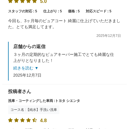
5.0
スタッフの対応 :
5
仕上がり :
5
価格 :
5
対応スピード :
5
今回も、3ヶ月毎のピュアコート 綺麗に仕上げていただきまし
た。とても満足してます。
2025年12月7日
店舗からの返信
３ヶ月の定期的なピュアキーパー施工でとても綺麗な仕
上がりとなりました！
又、窓ガラスも同時に施工させていただきましたので視
続きを読む ▼
界もスッキリ！
2025年12月7日
またのご来店をスタッフ一同お待ちしております。
投稿者さん
洗車・コーティングした車両 :トヨタ シエンタ
コース名 :【純水】手洗い洗車
4.8