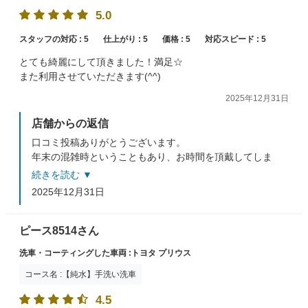
5.0
スタッフの対応 :
5
仕上がり :
5
価格 :
5
対応スピード :
5
とても綺麗にして頂きました！満足☆
また利用させていただきます(^^)
2025年12月31日
店舗からの返信
口コミ投稿ありがとうございます。
年末の混雑時ということもあり、お時間を頂戴してしま
いましたが
続きを読む ▼
ご満足いただけて大変嬉しく思います(*´ω`*)
2025年12月31日
またのご利用をお待ちしております！
ピース8514さん
洗車・コーティングした車両 :トヨタ プリウス
コース名 :【純水】手洗い洗車
4.5