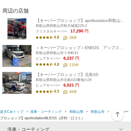
周辺の店舗
【キーパープロショップ】apollostation和歌山インターチェンジSS
和歌山県和歌山市秋月城堀225-2
17,290
円
クリスタルキーパー
4.8
26
件
＜キーパープロショップ＞ENEOS アップス城北店
和歌山県和歌山市卜半町41
6,237
円
ピュアキーパー
4.8
115
件
【キーパープロショップ】北島SS
和歌山県和歌山市北島433番地の29
6,021
円
ピュアキーパー
4.5
45
件
楽天Carトップ
洗車・コーティング
和歌山県
和歌山市
【キーパー
プロショップ】apollostation秋月SS（評判・口コミ）
洗車・コーティング