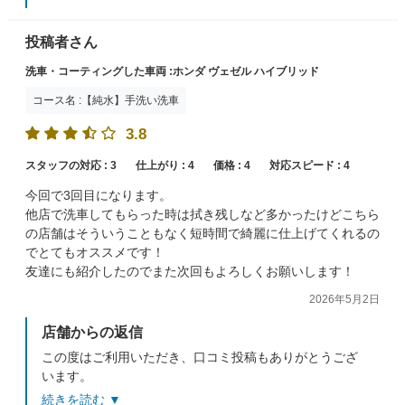
こちらこそ又次回もよろしくお願いします。
投稿者さん
洗車・コーティングした車両 :ホンダ ヴェゼル ハイブリッド
コース名 :【純水】手洗い洗車
3.8
スタッフの対応 :
3
仕上がり :
4
価格 :
4
対応スピード :
4
今回で3回目になります。
他店で洗車してもらった時は拭き残しなど多かったけどこちら
の店舗はそういうこともなく短時間で綺麗に仕上げてくれるの
でとてもオススメです！
友達にも紹介したのでまた次回もよろしくお願いします！
2026年5月2日
店舗からの返信
この度はご利用いただき、口コミ投稿もありがとうござ
います。
仕上りにご満足いただけて嬉しいです(^^♪
続きを読む ▼