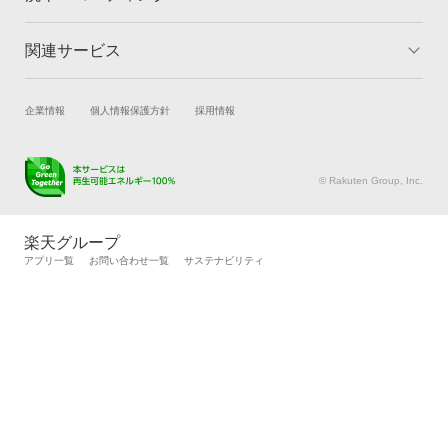
関連サービス
トップ
マイページ
メリット
ご利用ガイド
試乗・商談
新車購入
企業情報
個人情報保護方針
採用情報
コーティングとは
コーティング診断
楽天Car車買取
車検予約
キャンペーン一覧
ランキング
キズ修理予約
洗車・コーティング予約
よくある質問
© Rakuten Group, Inc.
メンテナンス管理
タイヤ・パーツ購入
タイヤ交換サービス
楽天Car マガジン
楽天グループ
自動車カタログ
自動車保険
アプリ一覧
お問い合わせ一覧
サステナビリティ
楽天マイカー割