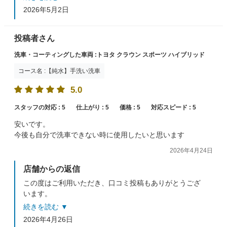
今後も丁寧な作業を心がけてまいります。
2026年5月2日
また、ご友人様にもご紹介いただき本当にありがとうご
ざいます。
次回のご来店もスタッフ一同お待ちしております。
投稿者さん
洗車・コーティングした車両 :トヨタ クラウン スポーツ ハイブリッド
コース名 :【純水】手洗い洗車
5.0
スタッフの対応 :
5
仕上がり :
5
価格 :
5
対応スピード :
5
安いです。
今後も自分で洗車できない時に使用したいと思います
2026年4月24日
店舗からの返信
この度はご利用いただき、口コミ投稿もありがとうござ
います。
価格にご満足いただけて嬉しいです(^^♪
続きを読む ▼
またのご利用をスタッフ一同お待ちしております。
2026年4月26日