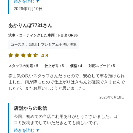
続きを読む ▼
でもきれいな仕上がりとなりました。やっぱり大事にさ
2026年7月10日
れているのがとても伝わってきます。
またのご来店をお待ちしております。
あかりんぽ7731さん
洗車・コーティングした車両 :トヨタ GR86
コース名 :【純水】プレミアム手洗い洗車
4.8
スタッフの対応 :
5
仕上がり :
5
価格 :
4
対応スピード :
5
雰囲気の良いスタッフさんだったので、安心して車を預けられ
ました。雨が降ったので仕上がりはきちんと確認できませんで
したが、またお願いしようと思いました。
2026年6月18日
店舗からの返信
今回、初めての当店ご利用ありがとうございました。口
コミ投稿までしていただきとても嬉しいです。
せっかく洗っていただいたのにあいにくの雨が、、、と
続きを読む ▼