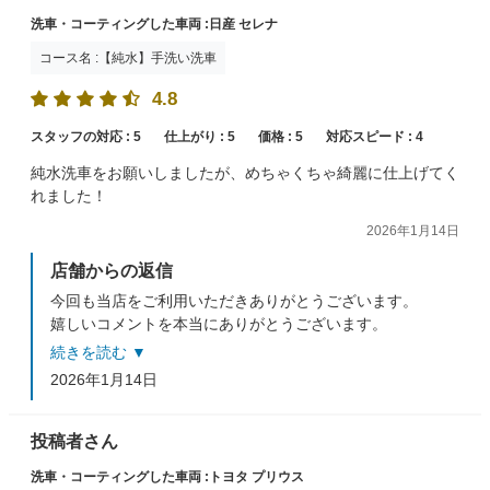
洗車・コーティングした車両 :日産 セレナ
コース名 :【純水】手洗い洗車
4.8
スタッフの対応 :
5
仕上がり :
5
価格 :
5
対応スピード :
4
純水洗車をお願いしましたが、めちゃくちゃ綺麗に仕上げてく
れました！
2026年1月14日
店舗からの返信
今回も当店をご利用いただきありがとうございます。
嬉しいコメントを本当にありがとうございます。
この言葉が我々の励みになります！
続きを読む ▼
又のご利用をスタッフ一同お待ちしておりますm(__)m
2026年1月14日
投稿者さん
洗車・コーティングした車両 :トヨタ プリウス