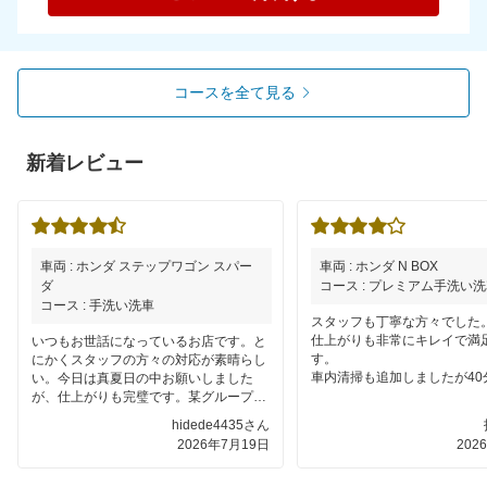
コースを全て見る
新着レビュー
車両 : ホンダ ステップワゴン スパー
車両 : ホンダ N BOX
ダ
コース : プレミアム手洗い
コース : 手洗い洗車
スタッフも丁寧な方々でした
仕上がりも非常にキレイで満
いつもお世話になっているお店です。と
す。
にかくスタッフの方々の対応が素晴らし
車内清掃も追加しましたが40
い。今日は真夏日の中お願いしました
わり、予定よりも早く終わっ
が、仕上がりも完璧です。某グループの
かったです。
店とは違う！今日も気持ちよく帰って来
hidede4435さん
れました。ありがとうございました。
2026年7月19日
202