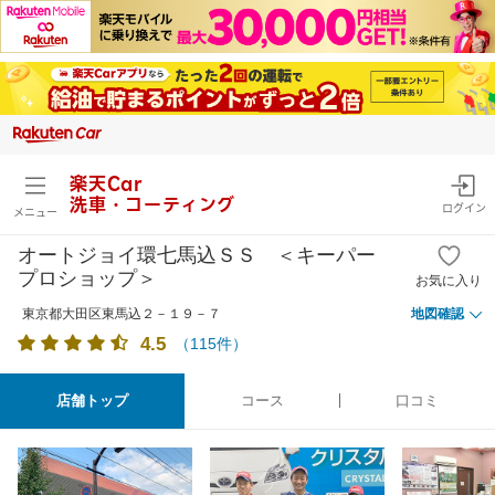
楽天Car
洗車・コーティング
ログイン
メニュー
オートジョイ環七馬込ＳＳ ＜キーパー
プロショップ＞
お気に入り
東京都大田区東馬込２－１９－７
地図確認
4.5
（
115
件）
店舗トップ
コース
口コミ