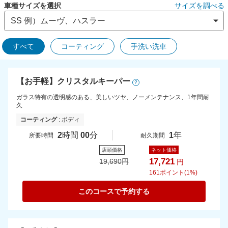
車種サイズを選択
サイズを調べる
すべて
コーティング
手洗い洗車
【お手軽】クリスタルキーパー
?
ガラス特有の透明感のある、美しいツヤ、ノーメンテナンス、1年間耐
久
コーティング
: ボディ
2
時間
00
分
1
年
所要時間
耐久期間
店頭価格
ネット価格
17,721
19,690
円
円
161
ポイント(1%)
このコースで予約する