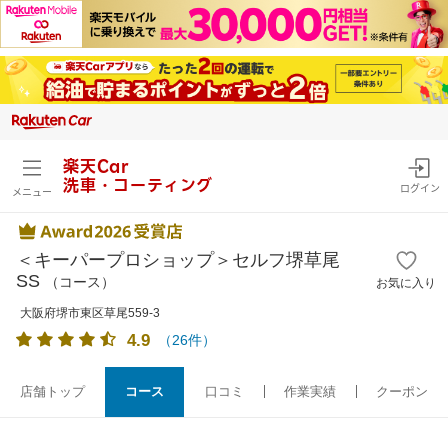
楽天Car
洗車・コーティング
ログイン
メニュー
＜キーパープロショップ＞セルフ堺草尾
SS
（コース）
お気に入り
大阪府堺市東区草尾559-3
4.9
（
26
件）
店舗トップ
コース
口コミ
作業実績
クーポン