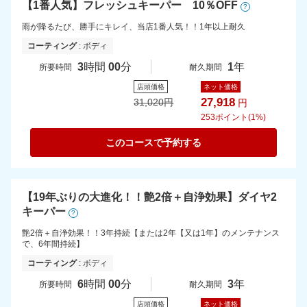
【1番人気】フレッシュキーパー 10％OFF
?
雨が降るたび、勝手にキレイ、当店1番人気！！1年以上耐久
コーティング
: ボディ
3
時間
00
分
1
年
所要時間
耐久期間
店頭価格
ネット価格
27,918
31,020
円
円
253
ポイント(1%)
このコースで予約する
【19年ぶりの大進化！！艶2倍＋自浄効果】ダイヤ2
キーパー
?
艶2倍＋自浄効果！！3年持続【または2年【又は1年】のメンテナンス
で、6年間持続】
コーティング
: ボディ
6
時間
00
分
3
年
所要時間
耐久期間
店頭価格
ネット価格