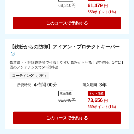
61,479
68,310
円
円
558
ポイント(1%)
このコースで予約する
【鉄粉からの防御】アイアン・プロテクトキーパー
?
鉄道線下・幹線道路等で付着しやすい鉄粉から守る！3年持続、1年に1
回のメンテナンスで5年間持続
コーティング
: ボディ
4
時間
00
分
3
年
所要時間
耐久期間
店頭価格
ネット価格
73,656
81,840
円
円
669
ポイント(1%)
このコースで予約する