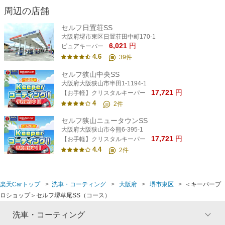
周辺の店舗
セルフ日置荘SS
大阪府堺市東区日置荘田中町170-1
6,021
円
ピュアキーパー
4.6
39
件
セルフ狭山中央SS
大阪府大阪狭山市半田1-1194-1
17,721
円
【お手軽】クリスタルキーパー
4
2
件
セルフ狭山ニュータウンSS
大阪府大阪狭山市今熊6-395-1
17,721
円
【お手軽】クリスタルキーパー
4.4
2
件
楽天Carトップ
洗車・コーティング
大阪府
堺市東区
＜キーパープ
ロショップ＞セルフ堺草尾SS（コース）
洗車・コーティング