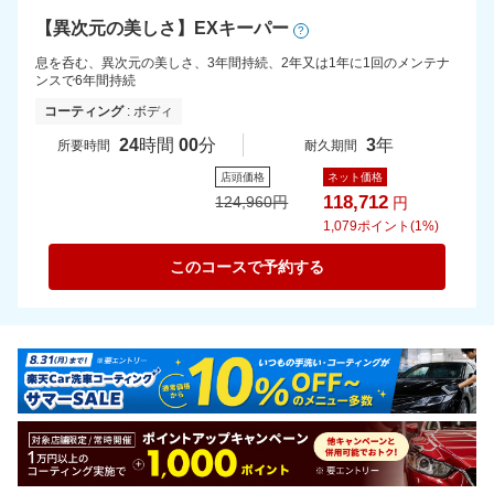
【異次元の美しさ】EXキーパー
?
息を呑む、異次元の美しさ、3年間持続、2年又は1年に1回のメンテナ
ンスで6年間持続
コーティング
: ボディ
24
時間
00
分
3
年
所要時間
耐久期間
店頭価格
ネット価格
118,712
124,960
円
円
1,079
ポイント(1%)
このコースで予約する