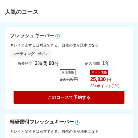
人気のコース
フレッシュキーパー
?
キレイと楽するは両立できる。自然の雨が洗車になる
コーティング
: ボディ
3
時間
00
分
1
年
所要時間
耐久期間
店頭価格
ネット価格
25,830
28,700
円
円
234
ポイント(1%)
このコースで予約する
軽研磨付フレッシュキーパー
?
キレイと楽するは両立できる。自然の雨が洗車になる