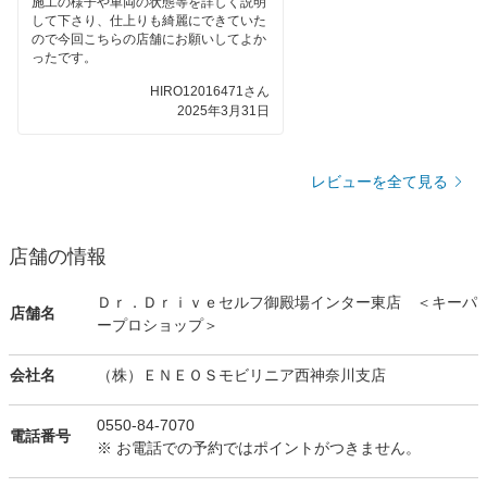
施工の様子や車両の状態等を詳しく説明
して下さり、仕上りも綺麗にできていた
ので今回こちらの店舗にお願いしてよか
ったです。
HIRO12016471さん
2025年3月31日
レビューを全て見る
店舗の情報
Ｄｒ．Ｄｒｉｖｅセルフ御殿場インター東店 ＜キーパ
店舗名
ープロショップ＞
会社名
（株）ＥＮＥＯＳモビリニア西神奈川支店
0550-84-7070
電話番号
※ お電話での予約ではポイントがつきません。