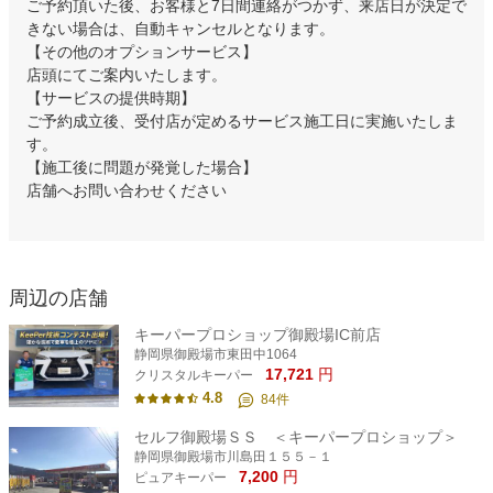
ご予約頂いた後、お客様と7日間連絡がつかず、来店日が決定で
きない場合は、自動キャンセルとなります。
【その他のオプションサービス】
店頭にてご案内いたします。
【サービスの提供時期】
ご予約成立後、受付店が定めるサービス施工日に実施いたしま
す。
【施工後に問題が発覚した場合】
店舗へお問い合わせください
周辺の店舗
キーパープロショップ御殿場IC前店
静岡県御殿場市東田中1064
17,721
円
クリスタルキーパー
4.8
84
件
セルフ御殿場ＳＳ ＜キーパープロショップ＞
静岡県御殿場市川島田１５５－１
7,200
円
ピュアキーパー