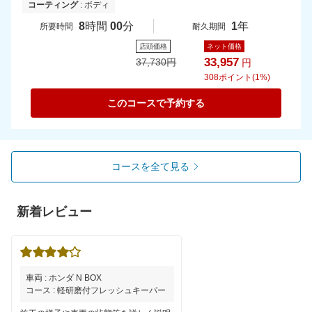
コーティング
: ボディ
8
時間
00
分
1
年
所要時間
耐久期間
店頭価格
ネット価格
33,957
37,730
円
円
308
ポイント(1%)
このコースで予約する
コースを全て見る
新着レビュー
車両 : ホンダ N BOX
コース : 軽研磨付フレッシュキーパー