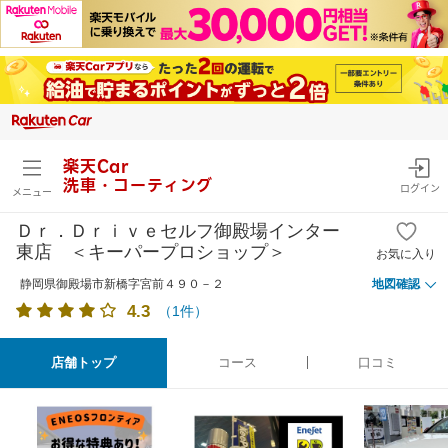
楽天Car
洗車・コーティング
ログイン
メニュー
Ｄｒ．Ｄｒｉｖｅセルフ御殿場インター
東店 ＜キーパープロショップ＞
お気に入り
静岡県御殿場市新橋字宮前４９０－２
地図確認
4.3
（
1
件）
店舗トップ
コース
口コミ