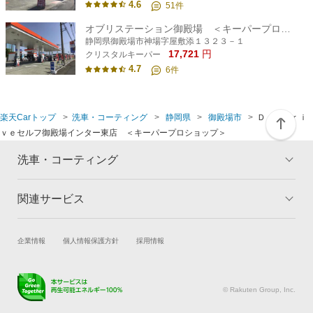
4.6
51
件
オブリステーション御殿場 ＜キーパープロショップ＞
静岡県御殿場市神場字屋敷添１３２３－１
17,721
円
クリスタルキーパー
4.7
6
件
楽天Carトップ
洗車・コーティング
静岡県
御殿場市
Ｄｒ．Ｄｒｉ
ｖｅセルフ御殿場インター東店 ＜キーパープロショップ＞
洗車・コーティング
関連サービス
トップ
マイページ
メリット
ご利用ガイド
試乗・商談
新車購入
企業情報
個人情報保護方針
採用情報
コーティングとは
コーティング診断
楽天Car車買取
車検予約
キャンペーン一覧
ランキング
キズ修理予約
洗車・コーティング予約
よくある質問
© Rakuten Group, Inc.
メンテナンス管理
タイヤ・パーツ購入