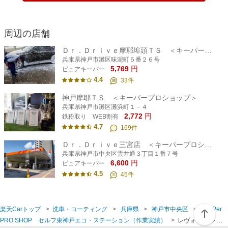
周辺の店舗
Ｄｒ．Ｄｒｉｖｅ摩耶埠頭ＴＳ ＜キーパープロショップ＞
兵庫県神戸市灘区味泥町５番２６号
5,769
円
ピュアキーパー
4.4
33
件
神戸摩耶ＴＳ ＜キーパープロショップ＞
兵庫県神戸市灘区灘浜町１－４
2,772
円
鉄粉取り WEB割有
4.7
169
件
Ｄｒ．Ｄｒｉｖｅ三宮店 ＜キーパープロショップ＞
兵庫県神戸市中央区雲井通３丁目１番７号
6,600
円
ピュアキーパー
4.5
45
件
楽天Carトップ
洗車・コーティング
兵庫県
神戸市中央区
KeePer
PRO SHOP セルフ東神戸エコ・ステーション（作業実績）
レヴォーグ レイバ