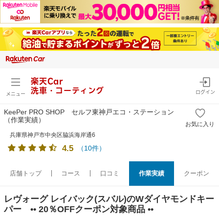
楽天Car
洗車・コーティング
ログイン
メニュー
KeePer PRO SHOP セルフ東神戸エコ・ステーション
（作業実績）
お気に入り
兵庫県神戸市中央区脇浜海岸通6
4.5
（
10
件）
店舗トップ
コース
口コミ
作業実績
クーポン
レヴォーグ レイバック(スバル)のWダイヤモンドキー
パー •• 20％OFFクーポン対象商品 ••