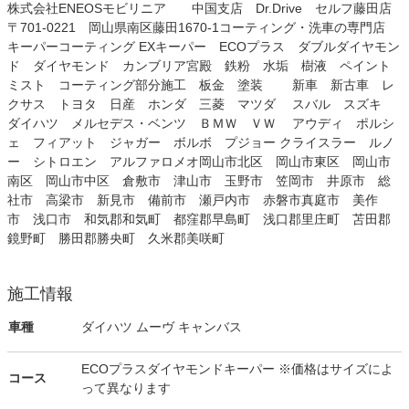
株式会社ENEOSモビリニア 中国支店 Dr.Drive セルフ藤田店
〒701-0221 岡山県南区藤田1670-1コーティング・洗車の専門店
キーパーコーティング EXキーパー ECOプラス ダブルダイヤモン
ド ダイヤモンド カンブリア宮殿 鉄粉 水垢 樹液 ペイント
ミスト コーティング部分施工 板金 塗装 新車 新古車 レ
クサス トヨタ 日産 ホンダ 三菱 マツダ スバル スズキ
ダイハツ メルセデス・ベンツ ＢＭＷ ＶＷ アウディ ポルシ
ェ フィアット ジャガー ボルボ プジョー クライスラー ルノ
ー シトロエン アルファロメオ岡山市北区 岡山市東区 岡山市
南区 岡山市中区 倉敷市 津山市 玉野市 笠岡市 井原市 総
社市 高梁市 新見市 備前市 瀬戸内市 赤磐市真庭市 美作
市 浅口市 和気郡和気町 都窪郡早島町 浅口郡里庄町 苫田郡
鏡野町 勝田郡勝央町 久米郡美咲町
施工情報
車種
ダイハツ ムーヴ キャンバス
ECOプラスダイヤモンドキーパー ※価格はサイズによ
コース
って異なります