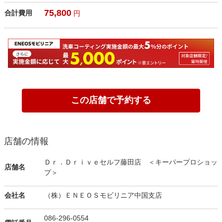
75,800
合計費用
円
この店舗で予約する
店舗の情報
Ｄｒ．Ｄｒｉｖｅセルフ藤田店 ＜キーパープロショッ
店舗名
プ＞
会社名
（株）ＥＮＥＯＳモビリニア中国支店
086-296-0554