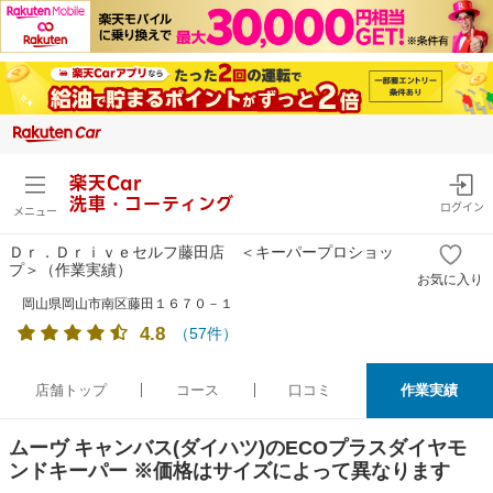
楽天Car
洗車・コーティング
ログイン
メニュー
Ｄｒ．Ｄｒｉｖｅセルフ藤田店 ＜キーパープロショッ
プ＞
（作業実績）
お気に入り
岡山県岡山市南区藤田１６７０－１
4.8
（
57
件）
店舗トップ
コース
口コミ
作業実績
ムーヴ キャンバス(ダイハツ)のECOプラスダイヤモ
ンドキーパー ※価格はサイズによって異なります