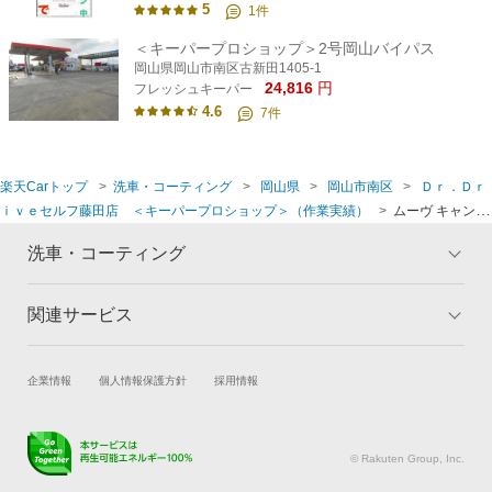
5
1
件
＜キーパープロショップ＞2号岡山バイパス
岡山県岡山市南区古新田1405-1
24,816
円
フレッシュキーパー
4.6
7
件
楽天Carトップ
洗車・コーティング
岡山県
岡山市南区
Ｄｒ．Ｄｒ
ｉｖｅセルフ藤田店 ＜キーパープロショップ＞（作業実績）
ムーヴ キャンバ
ス(ダイハツ)のECOプラスダイヤモンドキーパー ※価格はサイズによって異なりま
洗車・コーティング
す
関連サービス
トップ
マイページ
メリット
ご利用ガイド
試乗・商談
新車購入
企業情報
個人情報保護方針
採用情報
コーティングとは
コーティング診断
楽天Car車買取
車検予約
キャンペーン一覧
ランキング
キズ修理予約
洗車・コーティング予約
よくある質問
© Rakuten Group, Inc.
メンテナンス管理
タイヤ・パーツ購入