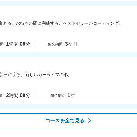
取れる。お待ちの間に完成する、ベストセラーのコーティング。
1
時間
00
分
3
ヶ月
時間
耐久期間
回新車に戻る。新しいカーライフの形。
2
時間
00
分
1
年
時間
耐久期間
コースを全て見る