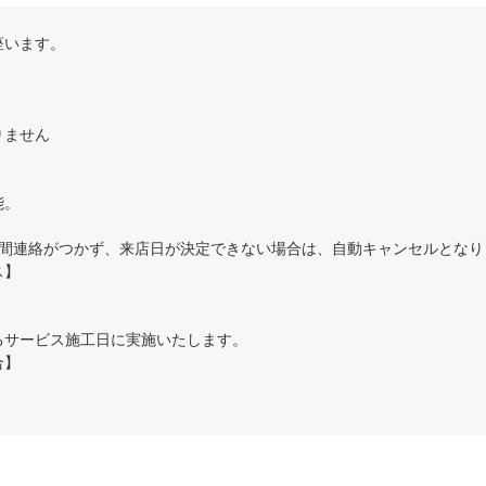
座います。
】
りません
能。
日間連絡がつかず、来店日が決定できない場合は、自動キャンセルとなり
ス】
るサービス施工日に実施いたします。
合】