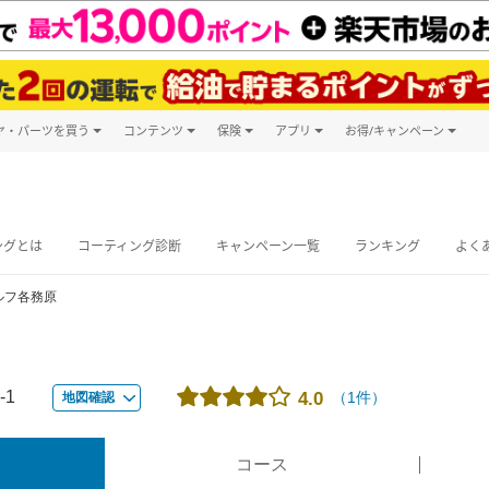
ヤ・パーツを買う
コンテンツ
保険
アプリ
お得/キャンペーン
楽天Carマガジン
キャンペーン
タイヤ・パーツ購入
自動車保険
楽天Carアプリ
自動車カタログ
タイヤ交換サービス
楽天マイカー
グ予約
ングとは
コーティング診断
キャンペーン一覧
ランキング
よく
ルフ各務原
-1
（
1
件）
4.0
地図確認
コース