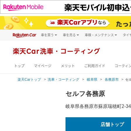
車を買う
車を売る
車検・メンテナンス
タイ
試乗・商談
楽天Car車買取
車検予約
キズ修理予約
新車
楽天Car
洗車・コーティング
洗車・コーティン
メンテナンス管理
トップ
マイページ
メリット
ご利用ガイド
コーティ
楽天Carトップ
洗車・コーティング
岐阜県
各務原市
セ
セルフ各務原
岐阜県各務原市蘇原瑞穂町2-34
店舗トップ