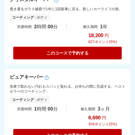
?
透き通るガラス被膜で1年に1回新車に戻る。新しいカーライフの形。
コーティング
: ボディ
2
時間
00
分
1
年
所要時間
耐久期間
18,200
円
827
ポイント(5%)
このコースで予約する
ピュアキーパー
?
洗車で取れない汚れもスパッと取れる。お待ちの間に完成する、ベスト
セラーのコーティング。
コーティング
: ボディ
1
時間
00
分
3
ヶ月
所要時間
耐久期間
6,690
円
304
ポイント(5%)