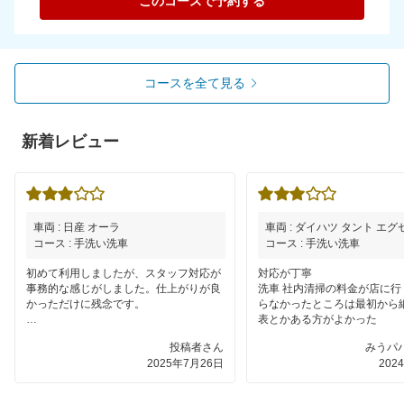
このコースで予約する
コースを全て見る
新着レビュー
車両 : 日産 オーラ
車両 : ダイハツ タント エグ
コース : 手洗い洗車
コース : 手洗い洗車
初めて利用しましたが、スタッフ対応が
対応が丁寧
事務的な感じがしました。仕上がりが良
洗車 社内清掃の料金が店に行
かっただけに残念です。
らなかったところは最初から
表とかある方がよかった
2000円以内で利用できたらもっと良いの
投稿者さん
みうパパ
にと思います。
2025年7月26日
202