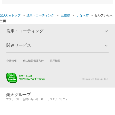
楽天Carトップ
洗車・コーティング
三重県
いなべ市
セルフいなべ
笠田
洗車・コーティング
関連サービス
トップ
マイページ
メリット
ご利用ガイド
試乗・商談
新車購入
企業情報
個人情報保護方針
採用情報
コーティングとは
コーティング診断
楽天Car車買取
車検予約
キャンペーン一覧
ランキング
キズ修理予約
洗車・コーティング予約
よくある質問
© Rakuten Group, Inc.
メンテナンス管理
タイヤ・パーツ購入
タイヤ交換サービス
楽天Car マガジン
楽天グループ
自動車カタログ
自動車保険
アプリ一覧
お問い合わせ一覧
サステナビリティ
楽天マイカー割