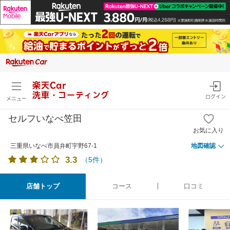
楽天Car
洗車・コーティング
ログイン
メニュー
セルフいなべ笠田
お気に入り
三重県いなべ市員弁町宇野67-1
地図確認
3.3
（
5
件）
店舗トップ
コース
口コミ