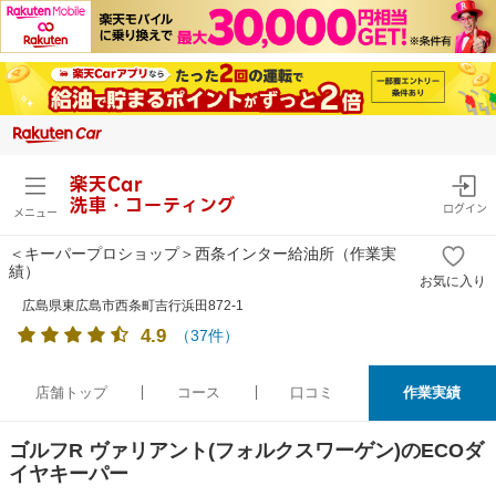
楽天Car
洗車・コーティング
ログイン
メニュー
＜キーパープロショップ＞西条インター給油所
（作業実
績）
お気に入り
広島県東広島市西条町吉行浜田872-1
4.9
（
37
件）
店舗トップ
コース
口コミ
作業実績
ゴルフR ヴァリアント(フォルクスワーゲン)のECOダ
イヤキーパー