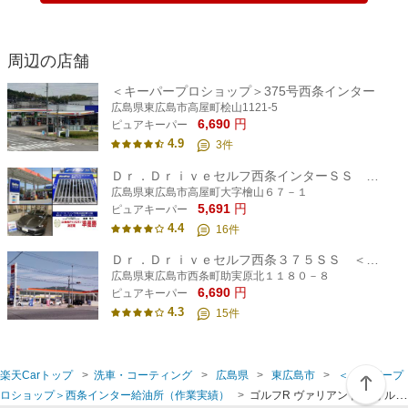
周辺の店舗
＜キーパープロショップ＞375号西条インター
広島県東広島市高屋町桧山1121-5
6,690
円
ピュアキーパー
4.9
3
件
Ｄｒ．Ｄｒｉｖｅセルフ西条インターＳＳ ＜キーパープロショップ＞
広島県東広島市高屋町大字檜山６７－１
5,691
円
ピュアキーパー
4.4
16
件
Ｄｒ．Ｄｒｉｖｅセルフ西条３７５ＳＳ ＜キーパープロショップ＞
広島県東広島市西条町助実原北１１８０－８
6,690
円
ピュアキーパー
4.3
15
件
楽天Carトップ
洗車・コーティング
広島県
東広島市
＜キーパープ
ロショップ＞西条インター給油所（作業実績）
ゴルフR ヴァリアント(フォルク