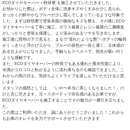
ECOダイヤキーパー＋軽研磨 を施工させていただきました。
お預かりした際は、ボディ全体に洗車キズやくすみが少し見られ、
せっかくの鮮やかなブルーが少し霞んでしまっているような印象で
した。まずは軽研磨で塗装表面の微細なキズを整え、その後にECO
ダイヤキーパーを丁寧に施工。ガラス被膜とレジン被膜の二層構造
がしっかりと塗装を保護し、より深みのあるツヤを引き出します。
施工後に照明の下で見ると、まるで“濡れたような艶”✨ボディの輪郭
がくっきりと浮かび上がり、ブルーの発色が一段と濃く、立体感の
ある仕上がりになりました。手触りもスベスベで、指先が吸い付く
ような感触です。
また、ECOダイヤキーパーの特長でもある優れた撥水性能により、
水滴がコロコロと転がるように流れ落ちるのも確認できました。こ
れからの雨の日も、気持ちよくドライブを楽しんでいただけると思
います。
スタッフの感想としては、「いや〜本当に美しくなりました！」の
ひと言に尽きます。元々スポーティで存在感のあるお車ですが、
ECOダイヤキーパーを施工することでその魅力が一層引き立ちまし
た。
この度はご利用いただき、誠にありがとうございました！これから
もお車のキレイを全力でサポートさせていただきます