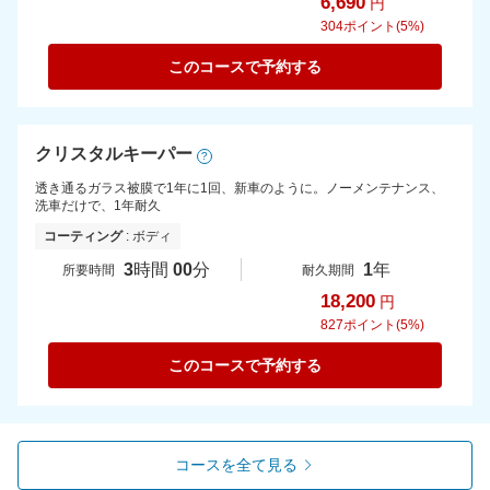
6,690
円
304
ポイント(5%)
このコースで予約する
クリスタルキーパー
?
透き通るガラス被膜で1年に1回、新車のように。ノーメンテナンス、
洗車だけで、1年耐久
コーティング
: ボディ
3
時間
00
分
1
年
所要時間
耐久期間
18,200
円
827
ポイント(5%)
このコースで予約する
コースを全て見る