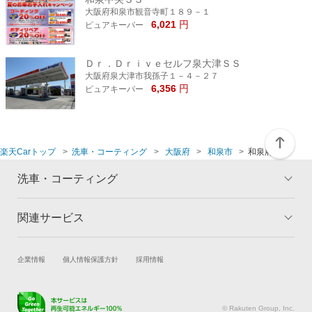
大阪府和泉市観音寺町１８９－１
6,021
円
ピュアキーパー
Ｄｒ．Ｄｒｉｖｅセルフ泉大津ＳＳ
大阪府泉大津市我孫子１－４－２７
6,356
円
ピュアキーパー
楽天Carトップ
洗車・コーティング
大阪府
和泉市
和泉府中店
洗車・コーティング
関連サービス
トップ
マイページ
メリット
ご利用ガイド
試乗・商談
新車購入
企業情報
個人情報保護方針
採用情報
コーティングとは
コーティング診断
楽天Car車買取
車検予約
キャンペーン一覧
ランキング
キズ修理予約
洗車・コーティング予約
よくある質問
© Rakuten Group, Inc.