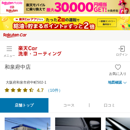
楽天Car
洗車・コーティング
ログイン
メニュー
和泉府中店
お気に入り
大阪府和泉市府中町502-1
地図確認
4.7
（
10
件）
店舗トップ
コース
口コミ