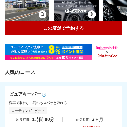
この店舗で予約する
人気のコース
ピュアキーパー
?
洗車で取れない汚れもスパッと取れる
コーティング
: ボディ
1
時間
00
分
3
ヶ月
所要時間
耐久期間