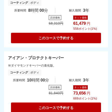
コーティング
: ボディ
8
時間
00
分
3
年
所要時間
耐久期間
店頭価格
ネット価格
61,479
68,310
円
円
558
ポイント(1%)
このコースで予約する
アイアン・プロテクトキーパー
Ｗダイヤモンドキーパーの進化版。
コーティング
: ボディ
10
時間
00
分
3
年
所要時間
耐久期間
店頭価格
ネット価格
73,656
81,840
円
円
669
ポイント(1%)
このコースで予約する