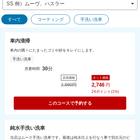
すべて
コーティング
手洗い洗車
車内清掃
車内の隅々にたまったゴミや砂をキレイにします。
手洗い洗車
30
分
所要時間
店頭価格
ネット価格
2,746
2,890
円
円
24
ポイント(1%)
このコースで予約する
純水手洗い洗車
当店はムース手洗い洗車です。最後は純水仕上を行なう事で別次元のピ