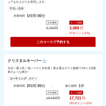
ュアな仕上がりを実現します。
手洗い洗車
1
時間
00
分
所要時間
店頭価格
ネット価格
3,069
3,230
円
円
27
ポイント(1%)
このコースで予約する
クリスタルキーパー
?
当店一番人気！強いツヤと存在感！透き通るガラス被膜で1年に1回新
車のような輝き！
コーティング
: ボディ
2
時間
00
分
1
年
所要時間
耐久期間
店頭価格
ネット価格
17,721
19,690
円
円
161
ポイント(1%)