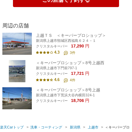
周辺の店舗
上越ＴＳ ＜キーパープロショップ＞
新潟県上越市頸城区西福島６２４－１
17,290
円
クリスタルキーパー
4.3
3
件
＜キーパープロショップ＞8号上越西
新潟県上越市下門前797-1
17,721
円
クリスタルキーパー
4.6
4
件
＜キーパープロショップ＞8号上越
新潟県上越市下荒浜大谷内横田324-1
18,706
円
クリスタルキーパー
楽天Carトップ
洗車・コーティング
新潟県
上越市
＜キーパープロ