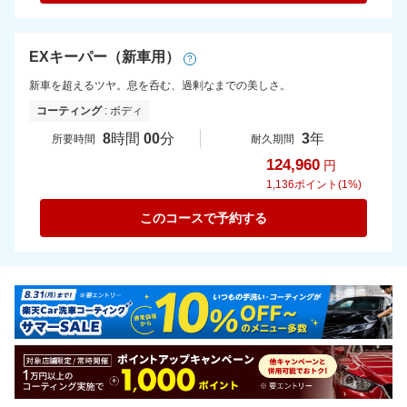
EXキーパー（新車用）
?
新車を超えるツヤ。息を呑む、過剰なまでの美しさ。
コーティング
: ボディ
8
時間
00
分
3
年
所要時間
耐久期間
124,960
円
1,136
ポイント(1%)
このコースで予約する