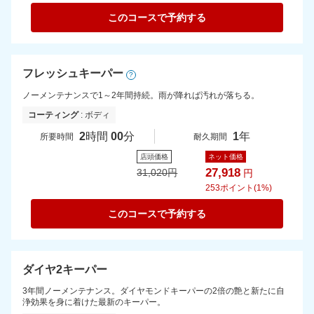
このコースで予約する
フレッシュキーパー
?
ノーメンテナンスで1～2年間持続。雨が降れば汚れが落ちる。
コーティング
: ボディ
2
時間
00
分
1
年
所要時間
耐久期間
店頭価格
ネット価格
27,918
31,020
円
円
253
ポイント(1%)
このコースで予約する
ダイヤ2キーパー
3年間ノーメンテナンス。ダイヤモンドキーパーの2倍の艶と新たに自
浄効果を身に着けた最新のキーパー。