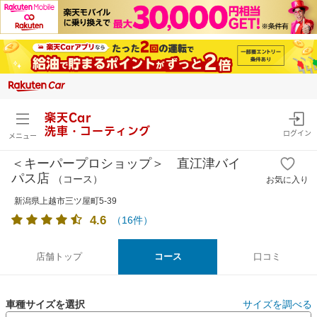
楽天Car
洗車・コーティング
ログイン
メニュー
＜キーパープロショップ＞ 直江津バイ
パス店
（コース）
お気に入り
新潟県上越市三ツ屋町5-39
4.6
（
16
件）
店舗トップ
コース
口コミ
車種サイズを選択
サイズを調べる