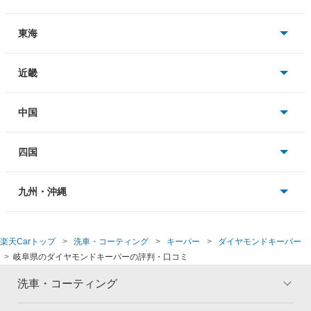
岩手
神奈川
新潟
東海
宮城
埼玉
長野
愛知
近畿
秋田
千葉
富山
静岡
大阪
中国
山形
茨城
石川
岐阜
兵庫
岡山
四国
福島
群馬
福井
三重
京都
広島
徳島
九州・沖縄
閉じる
閉じる
閉じる
栃木
滋賀
鳥取
香川
福岡
楽天Carトップ
洗車・コーティング
キーパー
ダイヤモンドキーパー
岐阜県のダイヤモンドキーパーの評判・口コミ
山梨
奈良
島根
愛媛
佐賀
洗車・コーティング
閉じる
和歌山
山口
高知
長崎