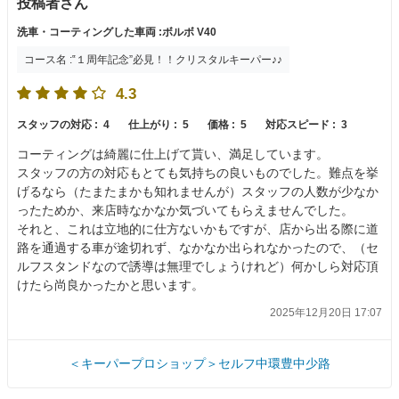
投稿者さん
洗車・コーティングした車両 :ボルボ V40
コース名 :‟１周年記念”必見！！クリスタルキーパー♪♪
4.3
スタッフの対応 :
4
仕上がり :
5
価格 :
5
対応スピード :
3
コーティングは綺麗に仕上げて貰い、満足しています。
スタッフの方の対応もとても気持ちの良いものでした。難点を挙
げるなら（たまたまかも知れませんが）スタッフの人数が少なか
ったためか、来店時なかなか気づいてもらえませんでした。
それと、これは立地的に仕方ないかもですが、店から出る際に道
路を通過する車が途切れず、なかなか出られなかったので、（セ
ルフスタンドなので誘導は無理でしょうけれど）何かしら対応頂
けたら尚良かったかと思います。
2025年12月20日 17:07
＜キーパープロショップ＞セルフ中環豊中少路