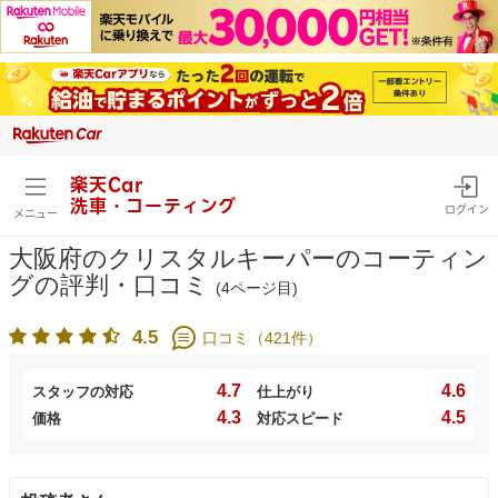
楽天Car
洗車・コーティング
ログイン
メニュー
大阪府のクリスタルキーパーのコーティン
グの評判・口コミ
(4ページ目)
4.5
口コミ（
421
件）
4.7
4.6
スタッフの対応
仕上がり
4.3
4.5
価格
対応スピード