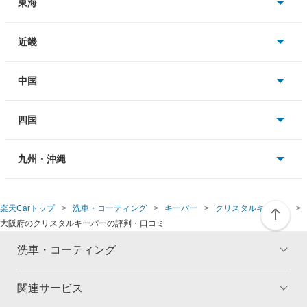
岩手
神奈川
新潟
東海
宮城
埼玉
長野
愛知
近畿
秋田
千葉
富山
静岡
大阪
中国
山形
茨城
石川
岐阜
兵庫
岡山
四国
福島
群馬
福井
三重
京都
広島
徳島
九州・沖縄
閉じる
閉じる
閉じる
栃木
滋賀
鳥取
香川
福岡
楽天Carトップ
洗車・コーティング
キーパー
クリスタルキーパー
大阪府のクリスタルキーパーの評判・口コミ
山梨
奈良
島根
愛媛
佐賀
洗車・コーティング
閉じる
和歌山
山口
高知
長崎
関連サービス
トップ
マイページ
閉じる
閉じる
閉じる