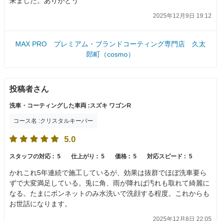
来ました。ありがとう
2025年12月9日 19:12
MAX PRO プレミアム・ブランドコーティング専門店 久太
郎町（cosmo）
投稿者さん
洗車・コーティングした車両 :スズキ ワゴンR
コース名 :クリスタルキーパー
5.0
スタッフの対応 :
5
仕上がり :
5
価格 :
5
対応スピード :
5
かれこれ5年連続で施工しているが、効果は抜群でほぼ洗車要ら
ずで大変満足している。兎に角、雨が降れば汚れも取れて綺麗に
なる。たまにボンネットのみ水洗いで洗顔する程度。これからも
お世話になります。
2025年12月8日 22:05