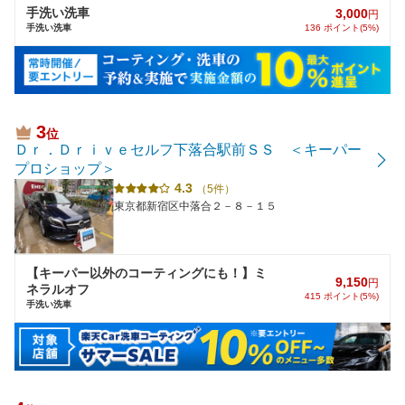
手洗い洗車
3,000
円
手洗い洗車
136 ポイント(5%)
3
位
Ｄｒ．Ｄｒｉｖｅセルフ下落合駅前ＳＳ ＜キーパー
プロショップ＞
4.3
（5件）
東京都新宿区中落合２－８－１５
【キーパー以外のコーティングにも！】ミ
9,150
円
ネラルオフ
415 ポイント(5%)
手洗い洗車