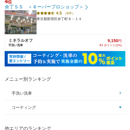
4
位
余丁ＳＳ ＜キーパープロショップ＞
4.5
（9件）
東京都新宿区余丁町８－１４
ミネラルオフ
9,150
円
手洗い洗車
83 ポイント(1%)
メニュー別ランキング
手洗い洗車
コーティング
コーティング全て
他エリアのランキング