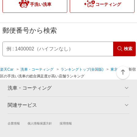
手洗い洗車
コーティング
練馬区
日野市
文京区
町田市
郵便番号から検索
検索
楽天Car
洗車・コーティング
ランキングトップ(全国版)
東京都
新宿
区の手洗い洗車の総合満足度が高い店舗ランキング
洗車・コーティング
関連サービス
トップ
マイページ
メリット
ご利用ガイド
試乗・商談
新車購入
企業情報
個人情報保護方針
採用情報
コーティングとは
コーティング診断
楽天Car車買取
車検予約
キャンペーン一覧
ランキング