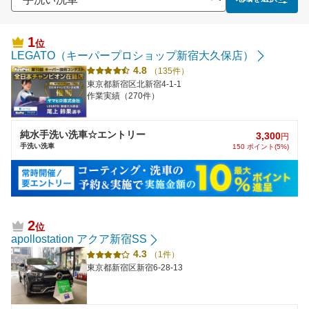
1
位
LEGATO（キーパープロショップ新宿大久保店）
4.8
（135件）
東京都新宿区北新宿4-1-1
作業実績（270件）
純水手洗い洗車☆エントリー
3,300
円
手洗い洗車
150 ポイント(5%)
2
位
apollostation アクア新宿SS
4.3
（1件）
東京都新宿区新宿6-28-13