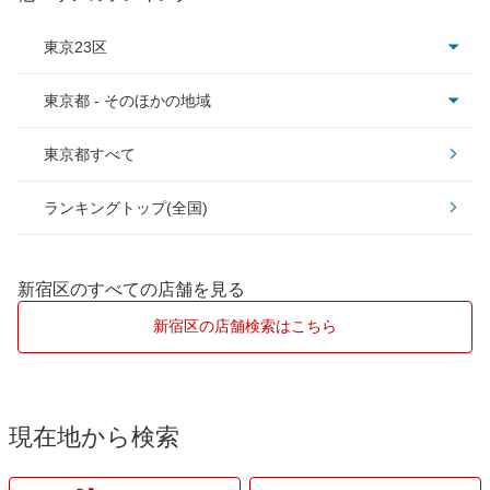
ピュアキーパー
東京23区
クリスタルキーパー
東京都 - そのほかの地域
足立区
フレッシュキーパー
東京都すべて
大田区
昭島市
ダイヤモンドキーパー
ランキングトップ(全国)
北区
青梅市
Wダイヤモンドキーパー
江東区
立川市
新宿区のすべての店舗を見る
EXキーパー
渋谷区
調布市
新宿区の店舗検索はこちら
墨田区
西東京市
世田谷区
八王子市
現在地から検索
中野区
東大和市