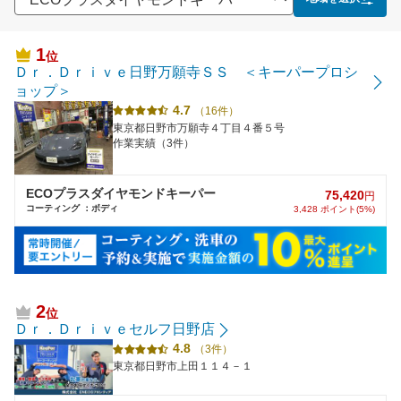
1
位
Ｄｒ．Ｄｒｉｖｅ日野万願寺ＳＳ ＜キーパープロシ
ョップ＞
4.7
（16件）
東京都日野市万願寺４丁目４番５号
作業実績（3件）
ECOプラスダイヤモンドキーパー
75,420
円
コーティング ：ボディ
3,428 ポイント(5%)
2
位
Ｄｒ．Ｄｒｉｖｅセルフ日野店
4.8
（3件）
東京都日野市上田１１４－１