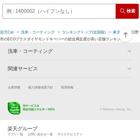
東村山市
検索
府中市
楽天Car
洗車・コーティング
ランキングトップ(全国版)
東京都
日野
市のECOプラスダイヤモンドキーパーの総合満足度が高い店舗ランキング
洗車・コーティング
関連サービス
トップ
マイページ
メリット
ご利用ガイド
試乗・商談
新車購入
企業情報
個人情報保護方針
採用情報
コーティングとは
コーティング診断
楽天Car車買取
車検予約
キャンペーン一覧
ランキング
キズ修理予約
洗車・コーティング予約
よくある質問
© Rakuten Group, Inc.
メンテナンス管理
タイヤ・パーツ購入
タイヤ交換サービス
楽天Car マガジン
楽天グループ
自動車カタログ
自動車保険
アプリ一覧
お問い合わせ一覧
サステナビリティ