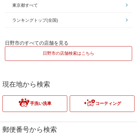
東京都すべて
大田区
昭島市
ダイヤモンドキーパー
ランキングトップ(全国)
葛飾区
あきる野市
Wダイヤモンドキーパー
北区
稲城市
日野市のすべての店舗を見る
ECOプラスダイヤモンドキーパー
江東区
小平市
日野市の店舗検索はこちら
世田谷区
立川市
中野区
多摩市
現在地から検索
練馬区
西多摩郡
手洗い洗車
コーティング
文京区
八王子市
港区
東久留米市
郵便番号から検索