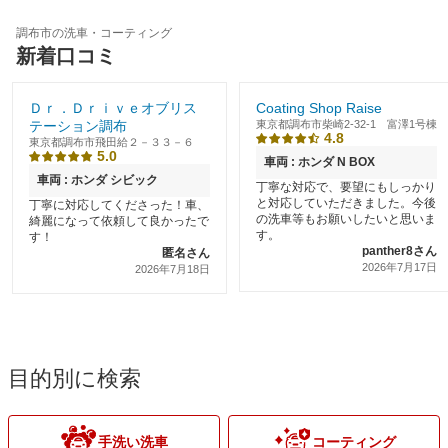
調布市の洗車・コーティング
新着口コミ
Ｄｒ．Ｄｒｉｖｅオブリス
Coating Shop Raise
テーション調布
東京都調布市柴崎2-32-1 富澤1号棟
4.8
東京都調布市飛田給２－３３－６
5.0
車両 : ホンダ N BOX
車両 : ホンダ シビック
丁寧な対応で、要望にもしっかり
と対応していただきました。今後
丁寧に対応してくださった！車、
の洗車等もお願いしたいと思いま
綺麗になって依頼して良かったで
す。
す！
panther8さん
匿名さん
2026年7月17日
2026年7月18日
目的別に検索
手洗い洗車
コーティング