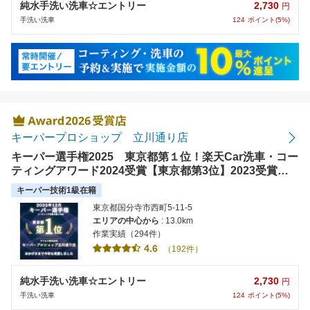
2,730
純水手洗い洗車☆エントリー
円
124
ポイント(5%)
手洗い洗車
キーパープロショップ 立川通り店
キーパー選手権2025 東京都第１位！楽天Car洗車・コー
ティングアワード2024受賞【東京都第3位】2023受賞
【東京都 第1位】東京で施工台数No1のヤマヒロが運営す
キーパー技術1級在籍
る店舗です。お客様の大切なお車を期待以上にキレイにし
東京都国分寺市西町5-11-5
ます！
エリアの中心から
: 13.0km
作業実績（294件）
4.6
（192件）
2,730
純水手洗い洗車☆エントリー
円
124
ポイント(5%)
手洗い洗車