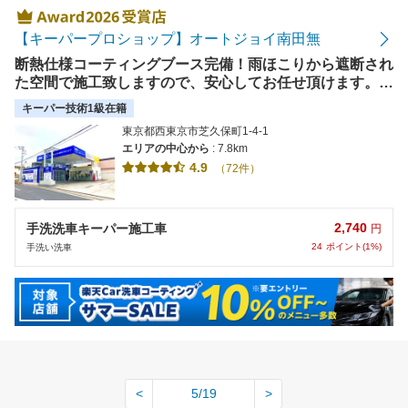
【キーパープロショップ】オートジョイ南田無
断熱仕様コーティングブース完備！雨ほこりから遮断され
た空間で施工致しますので、安心してお任せ頂けます。お
隣は食品館あおばさん、近隣にはイオンさんも♪【使えま
キーパー技術1級在籍
す】paypay等の各種電子マネー、クレジット払い可能で
東京都西東京市芝久保町1-4-1
す！
エリアの中心から
: 7.8km
4.9
（72件）
2,740
手洗洗車キーパー施工車
円
24
ポイント(1%)
手洗い洗車
<
5/19
>