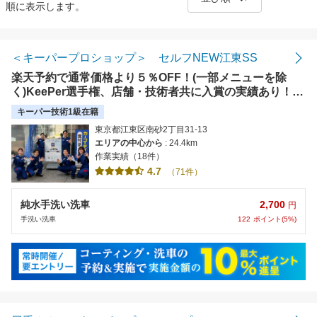
順に表示します。
距離の近い順
金額の安い順
＜キーパープロショップ＞ セルフNEW江東SS
楽天予約で通常価格より５％OFF！(一部メニューを除
評価の高い順
く)KeePer選手権、店舗・技術者共に入賞の実績あり！コ
ーティングEX・1級・2級資格者が常駐。常に高い品質で
キーパー技術1級在籍
お客様のお車をピカピカにさせて頂きます！
東京都江東区南砂2丁目31-13
エリアの中心から
: 24.4km
作業実績（18件）
4.7
（71件）
2,700
純水手洗い洗車
円
122
ポイント(5%)
手洗い洗車