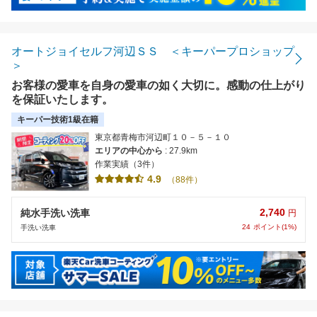
オートジョイセルフ河辺ＳＳ ＜キーパープロショップ
＞
お客様の愛車を自身の愛車の如く大切に。感動の仕上がり
を保証いたします。
キーパー技術1級在籍
東京都青梅市河辺町１０－５－１０
エリアの中心から
: 27.9km
作業実績（3件）
4.9
（88件）
2,740
純水手洗い洗車
円
24
ポイント(1%)
手洗い洗車