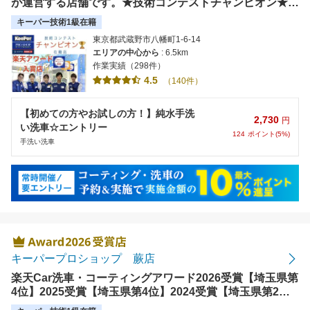
が運営する店舗です。★技術コンテストチャンピオン★在
籍店！！お客様の大切なお車を期待以上にキレイにしま
キーパー技術1級在籍
す！
東京都武蔵野市八幡町1-6-14
エリアの中心から
: 6.5km
作業実績（298件）
4.5
（140件）
【初めての方やお試しの方！】純水手洗
2,730
円
い洗車☆エントリー
124
ポイント(5%)
手洗い洗車
キーパープロショップ 蕨店
楽天Car洗車・コーティングアワード2026受賞【埼玉県第
4位】2025受賞【埼玉県第4位】2024受賞【埼玉県第2
位】2023受賞【その他関東エリア 第3位】年間施工台数