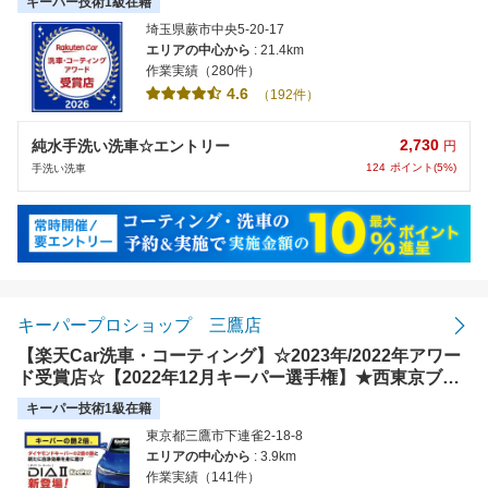
キーパー技術1級在籍
9,000台、ヤマヒロ(株)が運営するお店です。
埼玉県蕨市中央5-20-17
エリアの中心から
: 21.4km
作業実績（280件）
4.6
（192件）
2,730
純水手洗い洗車☆エントリー
円
124
ポイント(5%)
手洗い洗車
キーパープロショップ 三鷹店
【楽天Car洗車・コーティング】☆2023年/2022年アワー
ド受賞店☆【2022年12月キーパー選手権】★西東京ブロ
ック：第2位★
キーパー技術1級在籍
東京都三鷹市下連雀2-18-8
エリアの中心から
: 3.9km
作業実績（141件）