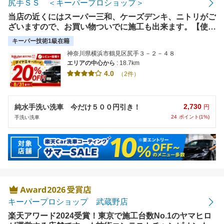
尻手ＳＳ ＜キーパープロショップ＞
当店の近くにはスーパー三和、ケーズデンキ、ニトリがご
ざいますので、お買い物ついでに施工も出来ます。【使え
ます】エネオスカード、各種電子マネー
キーパー技術1級在籍
神奈川県横浜市鶴見区尻手３－２－４８
エリアの中心から
: 18.7km
4.0
（2件）
2,730
純水手洗い洗車 今だけ５００円引き！
円
24
ポイント(1%)
手洗い洗車
キーパープロショップ 武蔵野店
楽天アワード2024受賞！東京で施工台数No.1のヤマヒロ