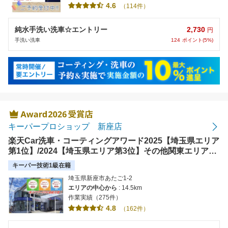
4.6
（114件）
2,730
純水手洗い洗車☆エントリー
円
124
ポイント(5%)
手洗い洗車
キーパープロショップ 新座店
楽天Car洗車・コーティングアワード2025【埼玉県エリア
第1位】/2024【埼玉県エリア第3位】その他関東エリア第
1位】/2023【全国9位】【埼玉県エリア第2位】
キーパー技術1級在籍
埼玉県新座市あたご1-2
エリアの中心から
: 14.5km
作業実績（275件）
4.8
（162件）