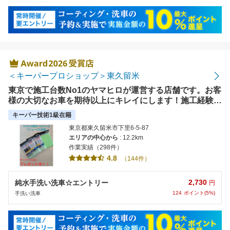
＜キーパープロショップ＞東久留米
東京で施工台数No1のヤマヒロが運営する店舗です。お客
様の大切なお車を期待以上にキレイにします！施工経験豊
富な技術スタッフ4名がオーナー様の愛車を「あっ！キレ
キーパー技術1級在籍
イ！！」にしていきます！
東京都東久留米市下里6-5-87
エリアの中心から
: 12.2km
作業実績（298件）
4.8
（144件）
2,730
純水手洗い洗車☆エントリー
円
124
ポイント(5%)
手洗い洗車