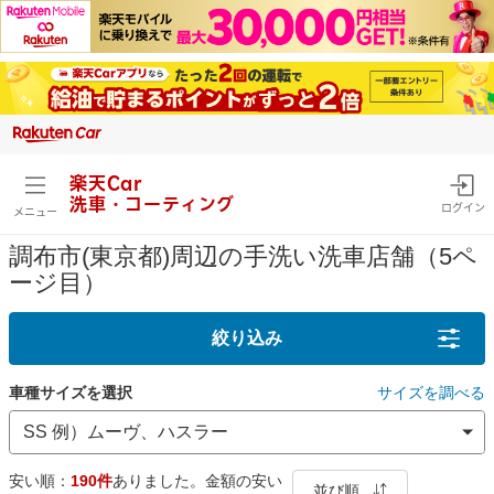
楽天Car
洗車・コーティング
ログイン
メニュー
調布市(東京都)周辺の手洗い洗車店舗（5ペ
ージ目）
絞り込み
車種サイズを選択
サイズを調べる
安い順：
190件
ありました。金額の安い
並び順