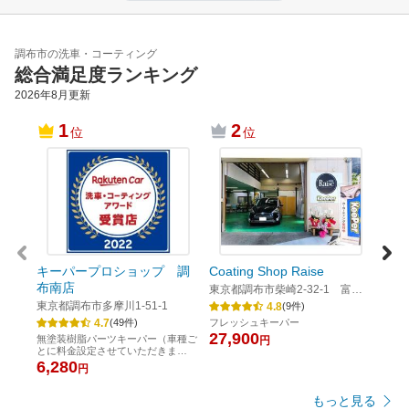
調布市の洗車・コーティング
総合満足度ランキング
2026年8月
更新
1
2
位
位
神代
東京
ピュ
引き
6,8
キーパープロショップ 調
Coating Shop Raise
布南店
東京都調布市柴崎2-32-1 富澤1
号棟
東京都調布市多摩川1-51-1
4.8
(
9
件)
4.7
(
49
件)
フレッシュキーパー
27,900
無塗装樹脂パーツキーパー（車種ご
円
とに料金設定させていただきま
す。）
6,280
円
もっと見る