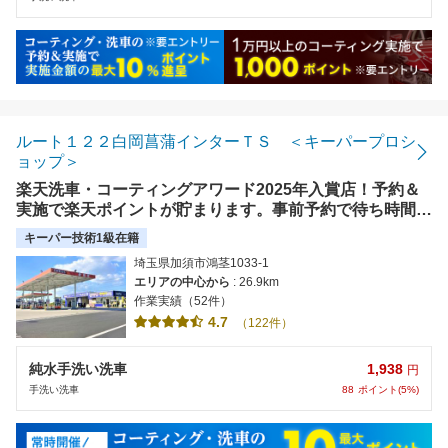
ルート１２２白岡菖蒲インターＴＳ ＜キーパープロシ
ョップ＞
楽天洗車・コーティングアワード2025年入賞店！予約＆
実施で楽天ポイントが貯まります。事前予約で待ち時間な
し。＜ルート１２２白岡菖蒲インターＴＳ＞
キーパー技術1級在籍
埼玉県加須市鴻茎1033-1
エリアの中心から
: 26.9km
作業実績（52件）
4.7
（122件）
1,938
純水手洗い洗車
円
88
ポイント(5%)
手洗い洗車