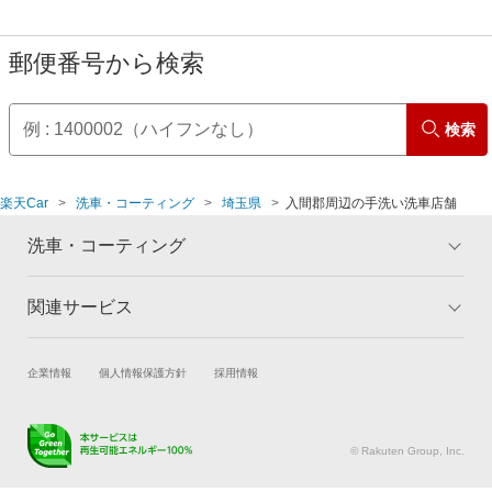
郵便番号から検索
検索
楽天Car
洗車・コーティング
埼玉県
入間郡周辺の手洗い洗車店舗
洗車・コーティング
関連サービス
トップ
マイページ
メリット
ご利用ガイド
試乗・商談
新車購入
企業情報
個人情報保護方針
採用情報
コーティングとは
コーティング診断
楽天Car車買取
車検予約
キャンペーン一覧
ランキング
キズ修理予約
洗車・コーティング予約
よくある質問
© Rakuten Group, Inc.
メンテナンス管理
タイヤ・パーツ購入