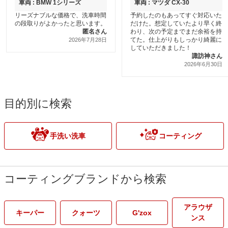
車両 : BMW 1シリーズ
車両 : マツダ CX-30
リーズナブルな価格で、洗車時間
予約したのもあってすぐ対応いた
の段取りがよかったと思います。
だけた。想定していたより早く終
匿名さん
わり、次の予定までまだ余裕を持
てた。仕上がりもしっかり綺麗に
2026年7月28日
していただきました！
諏訪神さん
2026年6月30日
目的別に検索
手洗い洗車
コーティング
コーティングブランドから検索
アラウザ
キーパー
クォーツ
G'zox
ンス