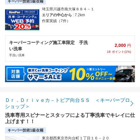
キーパー技術1級在籍
埼玉県川越市南大塚８８４－１
エリアの中心から
: 7.2km
作業実績（7件）
キーパーコーティング施工車限定 手洗
2,000
円
い洗車
18
ポイント(1%)
手洗い洗車
Ｄｒ．Ｄｒｉｖｅカ－トピア向台ＳＳ ＜キーパープロ
ショップ＞
洗車専用スピナーとスタッフによる丁寧洗車でキレイに仕
上げます！！
キーパー技術1級在籍
東京都西東京市向台町１丁目１６－２０