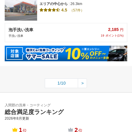
エリアの中心から
: 26.3km
4.5
（57件）
2,185
泡手洗い洗車
円
19
ポイント(1%)
手洗い洗車
1/10
>
入間郡の洗車・コーティング
総合満足度ランキング
2026年8月
更新
1
2
位
位