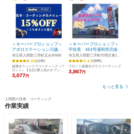
＜キーパープロショップ＞
＜キーパープロショップ＞
アポロステーション川越街
宇佐美 463号浦和所沢線所
道大井SS
沢インター
埼玉県入間郡三芳町北永井868
埼玉県入間郡三芳町竹間沢東11-
5
4.5
4.3
(
11
件)
(
26
件)
超撥水ウィンドウコーティング（フ
フロント超撥水ガラスコーティング
ロント）【当店1番人気のオプショ
3,867
円
ンメニュー】
3,077
円
もっと見る
入間郡の洗車・コーティング
作業実績