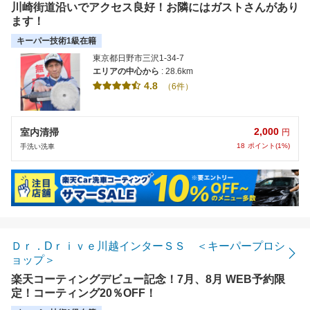
川崎街道沿いでアクセス良好！お隣にはガストさんがあり
ます！
キーパー技術1級在籍
東京都日野市三沢1-34-7
エリアの中心から
: 28.6km
4.8
（6件）
2,000
室内清掃
円
18
ポイント(1%)
手洗い洗車
Ｄｒ．Dｒｉｖｅ川越インターＳＳ ＜キーパープロシ
ョップ＞
楽天コーティングデビュー記念！7月、8月 WEB予約限
定！コーティング20％OFF！