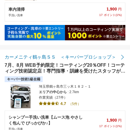
1,900
車内清掃
円
17
ポイント(1%)
手洗い洗車
カーメニティ鶴ヶ島ＳＳ ＜キーパープロショップ＞
7月、8月 WEB予約限定！コーティング20％OFF！コーテ
ィング技術認定店！専門指導・訓練を受けたスタッフが高
い技術と品質でお車をピカピカにさせていただきます！
キーパー技術1級在籍
埼玉県鶴ヶ島市三ッ木１８２－１
エリアの中心から
: 2.7km
作業実績（27件）
4.7
（5件）
シャンプー手洗い洗車【ムース泡 やさし
1,900
円
く包んで ぴっかぴか♪】
17
ポイント(1%)
手洗い洗車