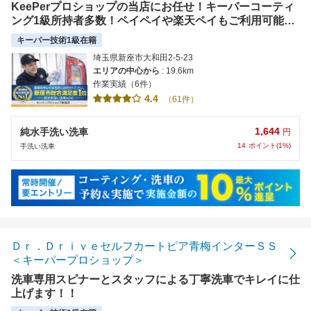
KeePerプロショップの当店にお任せ！キーパーコーティ
ング1級所持者多数！ペイペイや楽天ペイもご利用可能‼
クレジットカードもご利用いただけます。
キーパー技術1級在籍
埼玉県新座市大和田2-5-23
エリアの中心から
: 19.6km
作業実績（6件）
4.4
（61件）
1,644
純水手洗い洗車
円
14
ポイント(1%)
手洗い洗車
Ｄｒ．Ｄｒｉｖｅセルフカートピア青梅インターＳＳ
＜キーパープロショップ＞
洗車専用スピナーとスタッフによる丁寧洗車でキレイに仕
上げます！！