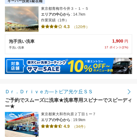
キーパー技術1級在籍
東京都青梅市今井３－１－５
エリアの中心から
: 14.7km
作業実績（1件）
4.3
（120件）
1,900
泡手洗い洗車
円
17
ポイント(1%)
手洗い洗車
Ｄｒ．Ｄｒｉｖｅカ―トピア光ケ丘ＳＳ
ご予約でスムーズに洗車★洗車専用スピナーでスピーディ
ー★
東京都東大和市向原２丁目１ー７
エリアの中心から
: 19.9km
4.9
（34件）