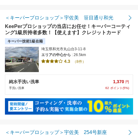
距離の近い順
金額の安い順
＜キーパープロショップ＞宇佐美 笹目通り和光
KeePerプロショップの当店にお任せ！キーパーコーティ
評価の高い順
ング1級所持者多数！【使えます】クレジットカード
キーパー技術1級在籍
埼玉県和光市丸山台3-11-8
エリアの中心から
: 26.5km
4.3
（8件）
1,370
純水手洗い洗車
円
62
ポイント(5%)
手洗い洗車
＜キーパープロショップ＞宇佐美 254号新座