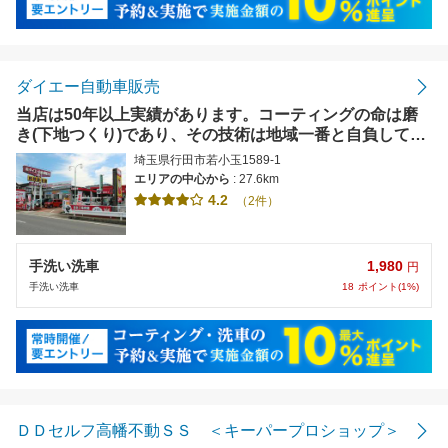
ダイエー自動車販売
当店は50年以上実績があります。コーティングの命は磨
き(下地つくり)であり、その技術は地域一番と自負してお
ります。【使えます】PAYPAY,楽天PAYなど各種電子マ
埼玉県行田市若小玉1589-1
ネーやカード対応
エリアの中心から
: 27.6km
4.2
（2件）
1,980
手洗い洗車
円
18
ポイント(1%)
手洗い洗車
ＤＤセルフ高幡不動ＳＳ ＜キーパープロショップ＞