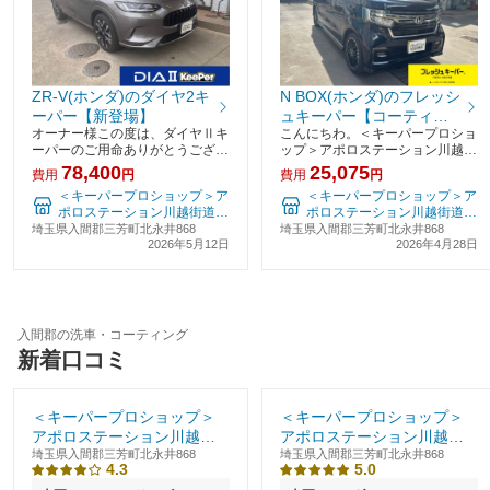
ZR-V(ホンダ)のダイヤ2キ
N BOX(ホンダ)のフレッシ
ーパー【新登場】
ュキーパー【コーティン
オーナー様この度は、ダイヤⅡキ
こんにちわ。＜キーパープロショ
グ初心者にもおすすめ！
ーパーのご用命ありがとうござい
ップ＞アポロステーション川越街
勝手にキレイを体感しよ
ました。ツヤツヤになった愛車、
道大井SSです。N-BOXにフレッ
78,400
25,075
う！】
費用
円
費用
円
オーナー様にも喜んでいただけて
シュキーパーを施行させて頂きま
＜キーパープロショップ＞ア
＜キーパープロショップ＞ア
良かったです！ダイヤⅡキーパー
した。大切なお車を当店にお任せ
ポロステーション川越街道大
ポロステーション川越街道大
は、キーパーの原点のダイヤモン
いただきありがとうございます。
井SS
井SS
埼玉県入間郡三芳町北永井868
埼玉県入間郡三芳町北永井868
ドキーパーが新しい輝
フレッシュキーパ
2026年5月12日
2026年4月28日
入間郡の洗車・コーティング
新着口コミ
＜キーパープロショップ＞
＜キーパープロショップ＞
アポロステーション川越街
アポロステーション川越街
道大井SS
埼玉県入間郡三芳町北永井868
道大井SS
埼玉県入間郡三芳町北永井868
4.3
5.0