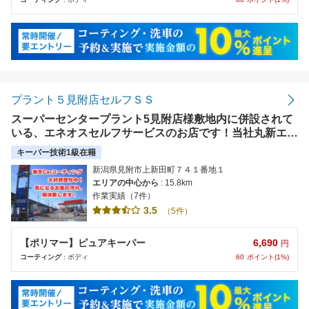
プラント５見附店セルフＳＳ
スーパーセンタープラント5見附店様敷地内に併設されて
いる、エネオスセルフサービスのお店です！当社丸新エネ
ルギーから洗車・コーティングアワード2024 総合満足度
キーパー技術1級在籍
新潟県エリア別ランキング １位２位３位の受賞店を輩出
新潟県見附市上新田町７４１番地１
しました！
エリアの中心から
: 15.8km
作業実績（7件）
3.5
（5件）
6,690
【ポリマー】ピュアキーパー
円
60
ポイント(1%)
コーティング
: ボディ