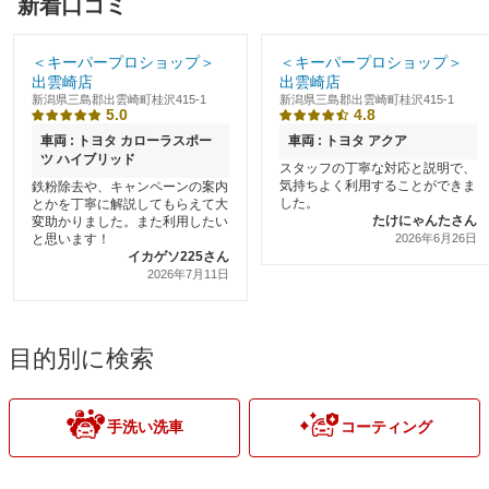
新着口コミ
＜キーパープロショップ＞
＜キーパープロショップ＞
出雲崎店
出雲崎店
新潟県三島郡出雲崎町桂沢415-1
新潟県三島郡出雲崎町桂沢415-1
5.0
4.8
車両 : トヨタ カローラスポー
車両 : トヨタ アクア
ツ ハイブリッド
スタッフの丁寧な対応と説明で、
気持ちよく利用することができま
鉄粉除去や、キャンペーンの案内
した。
とかを丁寧に解説してもらえて大
たけにゃんたさん
変助かりました。また利用したい
と思います！
2026年6月26日
イカゲソ225さん
2026年7月11日
目的別に検索
手洗い洗車
コーティング