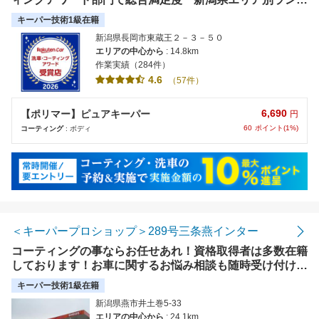
ング 第２位受賞店★（株）専門指導・訓練を受けたスタ
キーパー技術1級在籍
ッフが丁寧に洗車・コーティングします。
新潟県長岡市東蔵王２－３－５０
エリアの中心から
: 14.8km
作業実績（284件）
4.6
（57件）
6,690
【ポリマー】ピュアキーパー
円
60
ポイント(1%)
コーティング
: ボディ
＜キーパープロショップ＞289号三条燕インター
コーティングの事ならお任せあれ！資格取得者は多数在籍
しております！お車に関するお悩み相談も随時受け付けて
おります。【使えます】各種クレジット
キーパー技術1級在籍
新潟県燕市井土巻5-33
エリアの中心から
: 24.1km