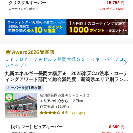
15,752
クリスタルキーパー
円
286
ポイント(2%)
コーティング
: ボディ
Ｄｒ．Ｄｒｉｖｅセルフ長岡大橋ＳＳ ＜キーパープロ
ショップ＞
丸新エネルギー長岡大橋店★ 2025楽天Car洗車・コーテ
ィングアワード部門で総合満足度 新潟県エリア別ランキ
ング 第１位受賞店★（株）専門指導・訓練を受けたスタ
キーパー技術1級在籍
ッフが丁寧に洗車・コーティングします。
新潟県長岡市蓮潟５－１－１２
エリアの中心から
: 12.7km
作業実績（110件）
4.5
（116件）
6,690
【ポリマー】ピュアキーパー
円
60
ポイント(1%)
コーティング
: ボディ