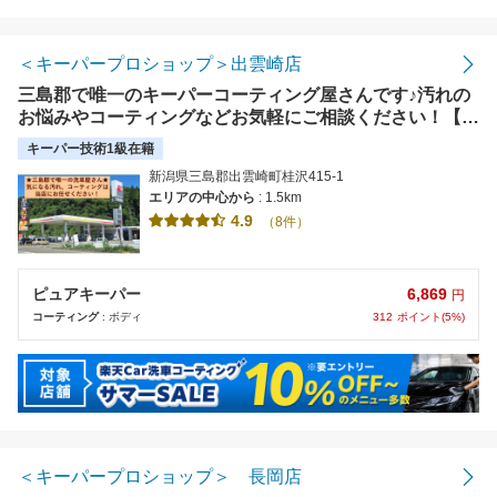
距離の近い順
金額の安い順
＜キーパープロショップ＞出雲崎店
三島郡で唯一のキーパーコーティング屋さんです♪汚れの
評価の高い順
お悩みやコーティングなどお気軽にご相談ください！【使
えます】現金、クレジットカード、楽天Edy、
キーパー技術1級在籍
QUICPay、iD
新潟県三島郡出雲崎町桂沢415-1
エリアの中心から
: 1.5km
4.9
（8件）
6,869
ピュアキーパー
円
312
ポイント(5%)
コーティング
: ボディ
＜キーパープロショップ＞ 長岡店