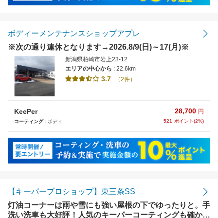
ボディーメンテナンスショップアプレ
※次の通り連休となります→2026.8/9(日)～17(月)※
新潟県柏崎市岩上23-12
エリアの中心から
: 22.6km
3.7
（2件）
28,700
KeePer
円
521
ポイント(2%)
コーティング
: ボディ
【キーパープロショップ】東三条SS
灯油コーナーは雨や雪にも強い屋根の下でゆったりと。手
洗い洗車も大好評！人気のキーパーコーティングも確かな