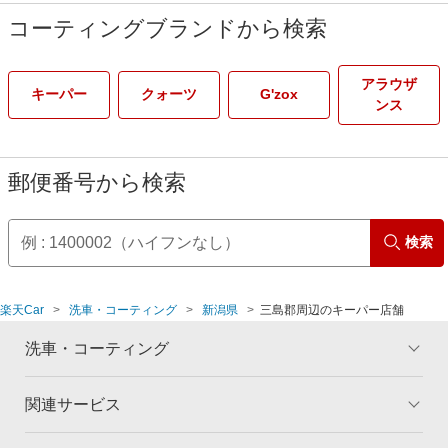
コーティングブランドから検索
アラウザ
キーパー
クォーツ
G'zox
ンス
郵便番号から検索
検索
楽天Car
洗車・コーティング
新潟県
三島郡周辺のキーパー店舗
洗車・コーティング
関連サービス
トップ
マイページ
メリット
ご利用ガイド