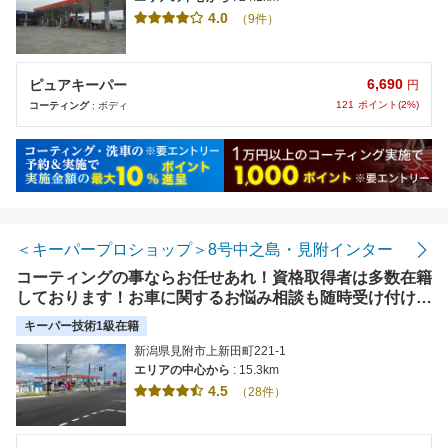
4.0
（9件）
6,690
ピュアキーパー
円
121
ポイント(2%)
コーティング
: ボディ
＜キーパープロショップ＞8号中之島・見附インター
コーティングの事ならお任せあれ！資格取得者は多数在籍
しております！お車に関するお悩み相談も随時受け付けて
おります。【使えます】各種クレジットお使い頂けます。
キーパー技術1級在籍
新潟県見附市上新田町221-1
エリアの中心から
: 15.3km
4.5
（28件）