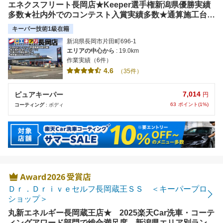
エネクスフリート長岡店★Keeper選手権新潟県優勝実績
多数★社内外でのコンテスト入賞実績多数★通算施工台数
22,000台超★実績に裏付けされた技術と接客が、皆様の
キーパー技術1級在籍
カーライフを全力でサポートいたします。
新潟県長岡市片田町696-1
エリアの中心から
: 19.0km
作業実績（6件）
4.6
（35件）
7,014
ピュアキーパー
円
63
ポイント(1%)
コーティング
: ボディ
Ｄｒ．Ｄｒｉｖｅセルフ長岡蔵王ＳＳ ＜キーパープロ
ショップ＞
丸新エネルギー長岡蔵王店★ 2025楽天Car洗車・コーテ
ィングアワード部門で総合満足度 新潟県エリア別ランキ