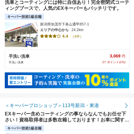
洗車とコーティングには特に自信あり！完全密閉式コーテ
ィングブースで、人気のEXキーパーもバッチリです。
キーパー技術1級在籍
新潟県加茂市下条山通甲857-1
エリアの中心から
: 24.2km
4.4
（4件）
3,069
手洗い洗車
円
27
ポイント(1%)
手洗い洗車
＜キーパープロショップ＞113号新潟・東港
EXキーパー含めコーティングの事ならなんでもお任せ下
さい！資格取得者は多数在籍しております！お車に関する
お悩み相談も随時受け付けております。【使えます】各種
キーパー技術1級在籍
クレジット