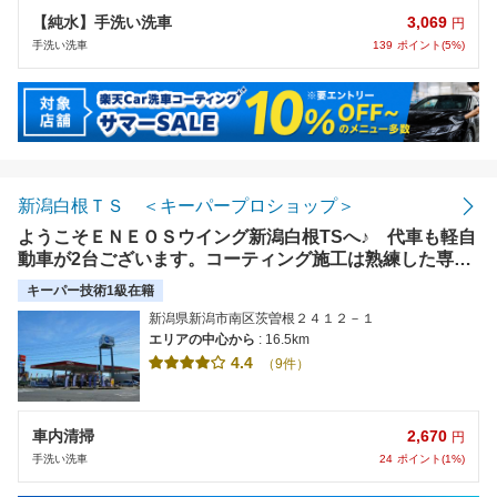
3,069
【純水】手洗い洗車
円
139
ポイント(5%)
手洗い洗車
新潟白根ＴＳ ＜キーパープロショップ＞
ようこそＥＮＥＯＳウイング新潟白根TSへ♪ 代車も軽自
動車が2台ございます。コーティング施工は熟練した専門
スタッフが、受注、施工、お引き渡しまでしっかりとさせ
キーパー技術1級在籍
ていただきます!!
新潟県新潟市南区茨曽根２４１２－１
エリアの中心から
: 16.5km
4.4
（9件）
2,670
車内清掃
円
24
ポイント(1%)
手洗い洗車