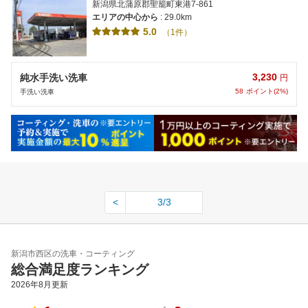
新潟県北蒲原郡聖籠町東港7-861
エリアの中心から
: 29.0km
5.0
（1件）
3,230
純水手洗い洗車
円
58
ポイント(2%)
手洗い洗車
<
3/3
新潟市西区の洗車・コーティング
総合満足度ランキング
2026年8月
更新