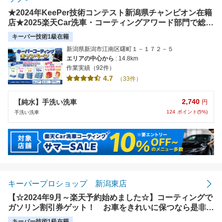
★2024年KeePer技術コンテスト新潟県チャンピオン在籍
店★2025楽天Car洗車・コーティングアワード部門で総合
満足度 新潟県エリア別ランキング 第３位受賞店★
キーパー技術1級在籍
新潟県新潟市江南区曙町１－１７２－５
エリアの中心から
: 14.8km
作業実績（92件）
4.7
（33件）
2,740
【純水】手洗い洗車
円
124
ポイント(5%)
手洗い洗車
キーパープロショップ 新潟東店
【☆2024年9月～楽天予約始めました☆】コーティングで
ガソリン割引券ゲット！ お車をきれいに保つなら是非当
店でコーティングを！【使えます】モバイルDrivePay
キーパー技術1級在籍