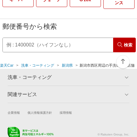
ンス
郵便番号から検索
検索
楽天Car
洗車・コーティング
新潟県
新潟市西区周辺の手洗い洗車店舗
洗車・コーティング
関連サービス
トップ
マイページ
メリット
ご利用ガイド
試乗・商談
新車購入
企業情報
個人情報保護方針
採用情報
コーティングとは
コーティング診断
楽天Car車買取
車検予約
キャンペーン一覧
ランキング
キズ修理予約
洗車・コーティング予約
よくある質問
© Rakuten Group, Inc.