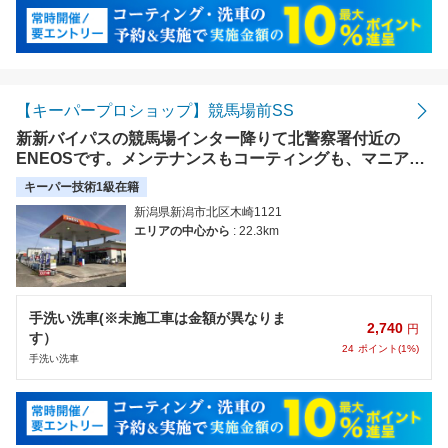
【キーパープロショップ】競馬場前SS
新新バイパスの競馬場インター降りて北警察署付近の
ENEOSです。メンテナンスもコーティングも、マニアの
方も納得の技術力で、お客様のご要望にお答えします。
キーパー技術1級在籍
新潟県新潟市北区木崎1121
エリアの中心から
: 22.3km
手洗い洗車(※未施工車は金額が異なりま
2,740
円
す）
24
ポイント(1%)
手洗い洗車