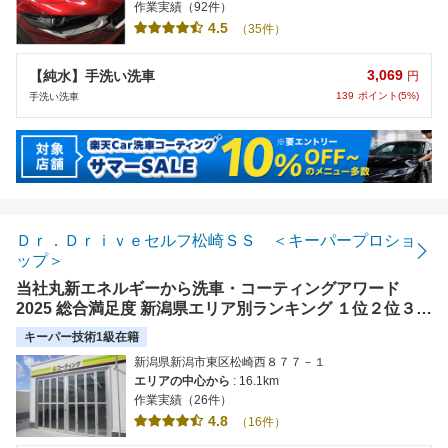
作業実績（92件）
4.5
（35件）
3,069
【純水】手洗い洗車
円
139
ポイント(5%)
手洗い洗車
Ｄｒ．Ｄｒｉｖｅセルフ松崎ＳＳ ＜キーパープロショ
ップ＞
当社丸新エネルギーから洗車・コーティングアワード
2025 総合満足度 新潟県エリア別ランキング １位２位３位
の受賞店を輩出することが出来ました！2024キーパー技
キーパー技術1級在籍
術コンテスト 新潟県チャンピオンも当社から輩出！
新潟県新潟市東区松崎西８７７－１
エリアの中心から
: 16.1km
作業実績（26件）
4.8
（16件）