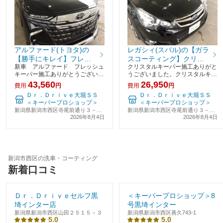
アルファード(トヨタ)の
レガシィ(スバル)の【ガラ
【勝手にキレイ】フレッ
スコーティング】クリス
新車 アルファード フレッシュ
クリスタルキーパー施工ありがと
シュキーパー
タルキーパー
キーパー施工ありがとうございま
うございました。クリスタルキー
した。雨が降るたび、勝手にキレ
パーはノーメンテナンスで１年持
43,560
26,950
費用
円
費用
円
イ！！フレッシュキーパー！！ノ
続。①キレイで目立ってステキに
Ｄｒ．Ｄｒｉｖｅ大堀ＳＳ
Ｄｒ．Ｄｒｉｖｅ大堀ＳＳ
ーメンテナンスで１～２年間持
なる②汚れが落ちやすくなってラ
＜キーパープロショップ＞
＜キーパープロショップ＞
続。「フレッシュキーパーをした
クになる③水はじきが良くなって
新潟県新潟市西区寺尾前通り３－３
新潟県新潟市西区寺尾前通り３－３
その日から、この生活が
キレイが続く④クルマ
－１
2026年8月4日
－１
2026年8月4日
新潟市西区の洗車・コーティング
新着口コミ
Ｄｒ．Ｄｒｉｖｅセルフ黒
＜キーパープロショップ＞8
埼インター店
号黒埼インター
新潟県新潟市西区山田２５１５－３
新潟県新潟市西区善久743-1
5.0
5.0