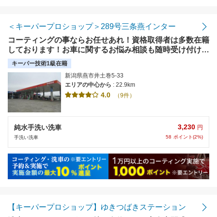
＜キーパープロショップ＞289号三条燕インター
コーティングの事ならお任せあれ！資格取得者は多数在籍
しております！お車に関するお悩み相談も随時受け付けて
おります。【使えます】各種クレジット
キーパー技術1級在籍
新潟県燕市井土巻5-33
エリアの中心から
: 22.9km
4.0
（9件）
3,230
純水手洗い洗車
円
58
ポイント(2%)
手洗い洗車
【キーパープロショップ】ゆきつばきステーション