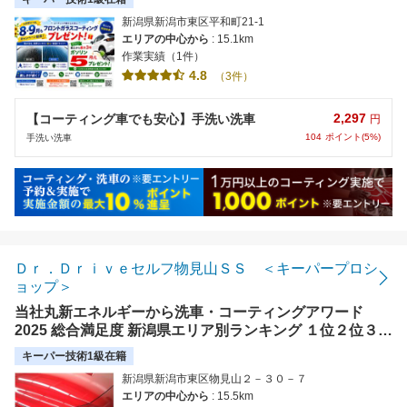
新潟県新潟市東区平和町21-1
エリアの中心から
: 15.1km
作業実績（1件）
4.8
（3件）
2,297
【コーティング車でも安心】手洗い洗車
円
104
ポイント(5%)
手洗い洗車
Ｄｒ．Ｄｒｉｖｅセルフ物見山ＳＳ ＜キーパープロシ
ョップ＞
当社丸新エネルギーから洗車・コーティングアワード
2025 総合満足度 新潟県エリア別ランキング １位２位３位
の受賞店を輩出することが出来ました！2024キーパー技
キーパー技術1級在籍
術コンテスト 新潟県チャンピオンも当社から輩出！
新潟県新潟市東区物見山２－３０－７
エリアの中心から
: 15.5km