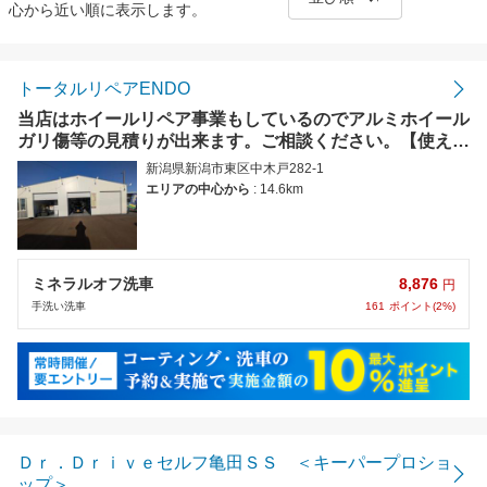
心から近い順に表示します。
距離の近い順
金額の安い順
トータルリペアENDO
当店はホイールリペア事業もしているのでアルミホイール
評価の高い順
ガリ傷等の見積りが出来ます。ご相談ください。【使えま
す】PayPay
新潟県新潟市東区中木戸282-1
エリアの中心から
: 14.6km
8,876
ミネラルオフ洗車
円
161
ポイント(2%)
手洗い洗車
Ｄｒ．Ｄｒｉｖｅセルフ亀田ＳＳ ＜キーパープロショ
ップ＞