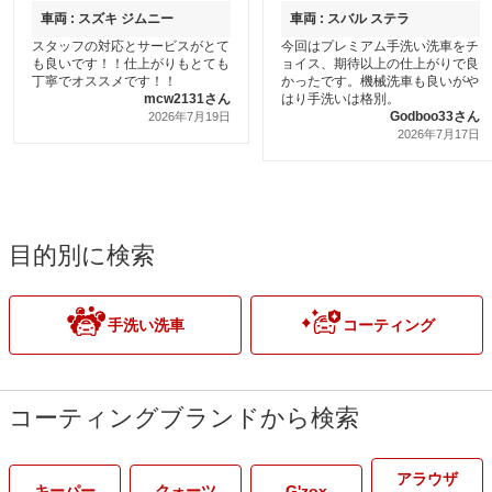
車両 : スズキ ジムニー
車両 : スバル ステラ
スタッフの対応とサービスがとて
今回はプレミアム手洗い洗車をチ
も良いです！！仕上がりもとても
ョイス、期待以上の仕上がりで良
丁寧でオススメです！！
かったです。機械洗車も良いがや
mcw2131さん
はり手洗いは格別。
Godboo33さん
2026年7月19日
2026年7月17日
目的別に検索
手洗い洗車
コーティング
コーティングブランドから検索
アラウザ
キーパー
クォーツ
G'zox