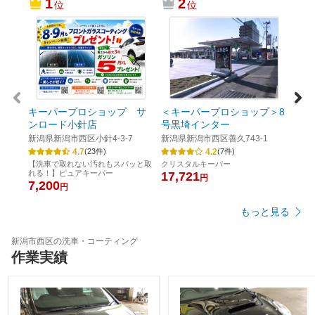
1
2
位
位
Ｄｒ
Ｓ 
プ＞
新潟
－３
【ポ
6,0
キーパープロショップ サ
＜キーパープロショップ＞8
ンロード小針店
号黒埼インター
新潟県新潟市西区小針4-3-7
新潟県新潟市西区善久743-1
4.7
4.2
(
23
件)
(
7
件)
【洗車で取れない汚れもスパッと取
クリスタルキーパー
れる！】ピュアキーパー
17,721
円
7,200
円
もっと見る
新潟市西区の洗車・コーティング
作業実績