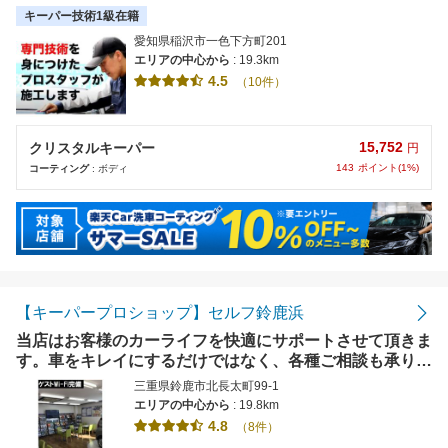
リティで施工いたします。
キーパー技術1級在籍
愛知県稲沢市一色下方町201
エリアの中心から
: 19.3km
4.5
（10件）
15,752
クリスタルキーパー
円
143
ポイント(1%)
コーティング
: ボディ
【キーパープロショップ】セルフ鈴鹿浜
当店はお客様のカーライフを快適にサポートさせて頂きま
す。車をキレイにするだけではなく、各種ご相談も承りま
す。【使えます】各種クレジットカード使用可能。
三重県鈴鹿市北長太町99-1
エリアの中心から
: 19.8km
4.8
（8件）