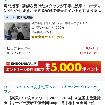
専門指導・訓練を受けたスタッフが丁寧に洗車・コーティ
ングいたします。予約＆実施で楽天ポイントが貯まりま
す。事前予約で待ち時間なし。【使えます】クレジットカ
キーパー技術1級在籍
ード
愛知県海部郡大治町大字三本木字屋形２１６－１
エリアの中心から
: 16.9km
作業実績（35件）
4.4
（9件）
6,021
ピュアキーパー
円
54
ポイント(1%)
コーティング
: ボディ
Ｄｒ．Ｄｒｉｖｅあま七宝ＳＳ ＜キーパープロショッ
プ＞
【楽天Caｒ洗車アワード2023・2024】★全国上位受賞
★【キーパー技研主催全国keeper選手権】★全国上位受