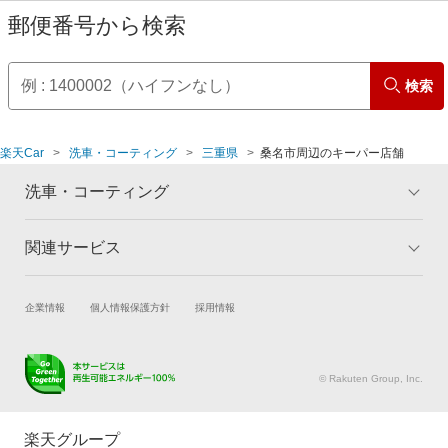
郵便番号から検索
検索
楽天Car
洗車・コーティング
三重県
桑名市周辺のキーパー店舗
洗車・コーティング
関連サービス
トップ
マイページ
メリット
ご利用ガイド
試乗・商談
新車購入
企業情報
個人情報保護方針
採用情報
コーティングとは
コーティング診断
楽天Car車買取
車検予約
キャンペーン一覧
ランキング
キズ修理予約
洗車・コーティング予約
よくある質問
© Rakuten Group, Inc.
メンテナンス管理
タイヤ・パーツ購入
タイヤ交換サービス
楽天Car マガジン
楽天グループ