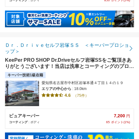
850
ポイント(5%)
コーティング
: ボディ
Ｄｒ．Ｄｒｉｖｅセルフ岩塚ＳＳ ＜キーパープロショ
ップ＞
KeePer PRO SHOP Dr.Driveセルフ岩塚SSをご覧頂きあ
りがとうございます！当店は洗車とコーティングのプロシ
ョップです。気になる汚れ、コーティングについての疑問
キーパー技術1級在籍
など何でもご相談下さい！
愛知県名古屋市中村区岩塚本通４丁目１４の１９
エリアの中心から
: 18.0km
4.6
（75件）
7,200
ピュアキーパー
円
65
ポイント(1%)
コーティング
: ボディ