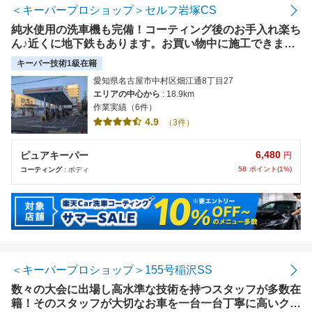
＜キーパープロショップ＞セルフ岩塚CS
純水使用の洗車機も完備！コーティング後のお手入れ楽ち
ん♪近くに地下鉄もあります。お買い物中に施工できま
す！ご来店お待ちしております。【使えます】楽天ペイ・
キーパー技術1級在籍
PayPay
愛知県名古屋市中村区畑江通8丁目27
エリアの中心から
: 18.9km
作業実績（6件）
4.9
（3件）
6,480
ピュアキーパー
円
58
ポイント(1%)
コーティング
: ボディ
＜キーパープロショップ＞155号稲沢SS
数々の大会に出場し高水準な技術を持つスタッフが多数在
籍！そのスタッフが大切なお車を一台一台丁寧に高いクオ