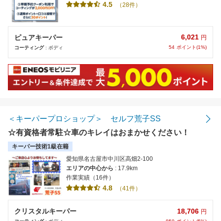
4.5
（28件）
6,021
ピュアキーパー
円
54
ポイント(1%)
コーティング
: ボディ
＜キーパープロショップ＞ セルフ荒子SS
☆有資格者常駐☆車のキレイはおまかせください！
キーパー技術1級在籍
愛知県名古屋市中川区高畑2-100
エリアの中心から
: 17.9km
作業実績（16件）
4.8
（41件）
18,706
クリスタルキーパー
円