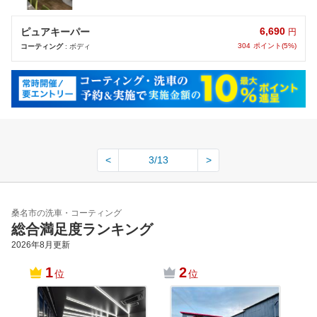
6,690
ピュアキーパー
円
304
ポイント(5%)
コーティング
: ボディ
<
3/13
>
桑名市の洗車・コーティング
総合満足度ランキング
2026年8月
更新
1
2
位
位