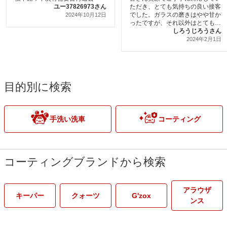
ユー37826973さん
ただき、とても気持ちの良い接客
でした。ガラスの磨きはやや甘か
2024年10月12日
ったですが、それ以外はとてもキ
レイに洗い上げていただき、お願
しろうじろうさん
いしてよかったです。
2024年2月1日
目的別に検索
手洗い洗車
コーティング
コーティングブランドから検索
アラウザ
キーパー
クォーツ
G'zox
ンス