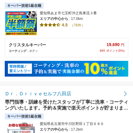
賞★【キーパー技研主催全国技術コンテスト】★愛知県上
キーパー技術1級在籍
位受賞★カーコーティングは是非当店にお任せ下さい！
愛知県あま市七宝町沖之島東流３番
エリアの中心から
: 17.0km
4.5
（76件）
19,690
クリスタルキーパー
円
895
ポイント(5%)
コーティング
: ボディ
Ｄｒ．Ｄｒｉｖｅセルフ八田店
専門指導・訓練を受けたスタッフが丁寧に洗車・コーティ
ングいたします。予約＆実施で楽天ポイントが貯まりま
す。事前予約で待ち時間なし。【使えます】クレジットカ
キーパー技術1級在籍
ード ＊1月1日・2日はお休みとなります。
愛知県名古屋市中川区野田１丁目６８６
エリアの中心から
: 17.2km