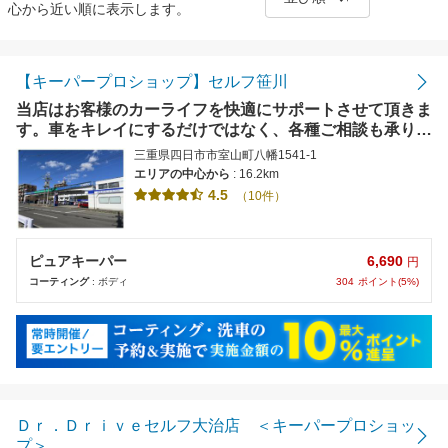
心から近い順に表示します。
距離の近い順
金額の安い順
【キーパープロショップ】セルフ笹川
当店はお客様のカーライフを快適にサポートさせて頂きま
評価の高い順
す。車をキレイにするだけではなく、各種ご相談も承りま
す。【使えます】各種クレジットカード使用可能。
三重県四日市市室山町八幡1541-1
エリアの中心から
: 16.2km
4.5
（10件）
6,690
ピュアキーパー
円
304
ポイント(5%)
コーティング
: ボディ
Ｄｒ．Ｄｒｉｖｅセルフ大治店 ＜キーパープロショッ
プ＞