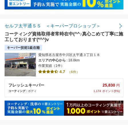
セルフ太平通ＳＳ ＜キーパープロショップ＞
コーティング資格取得者常時在中(^^♪真心こめて丁寧に施
工しております(*^^)v
キーパー技術1級在籍
愛知県名古屋市中川区太平通３丁目１８
エリアの中心から
: 18.8km
作業実績（1件）
4.7
（6件）
25,830
フレッシュキーパー
円
1,174
ポイント(5%)
コーティング
: ボディ