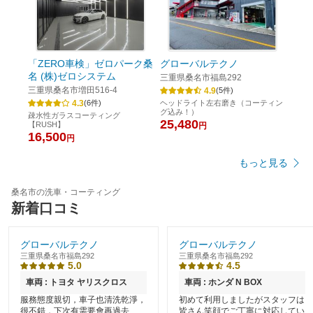
「ZERO車検」ゼロパーク桑
グローバルテクノ
名 (株)ゼロシステム
三重県桑名市福島292
三重県桑名市増田516-4
4.9
(
5
件)
4.3
(
6
件)
ヘッドライト左右磨き（コーティン
グ込み！）
疎水性ガラスコーティング
25,480
【RUSH】
円
16,500
円
もっと見る
桑名市の洗車・コーティング
新着口コミ
グローバルテクノ
グローバルテクノ
三重県桑名市福島292
三重県桑名市福島292
5.0
4.5
車両 : トヨタ ヤリスクロス
車両 : ホンダ N BOX
服務態度親切，車子也清洗乾淨，
初めて利用しましたがスタッフは
很不錯，下次有需要會再過去
皆さん笑顔でご丁寧に対応してい