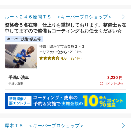
距離の近い順
金額の安い順
ルート２４６座間ＴＳ ＜キーパープロショップ＞
資格者５名在籍。仕上りを重視しております。整備士も在
評価の高い順
中してますので整備もコーティングもお任せください☆
キーパー技術1級在籍
神奈川県座間市西栗原２－３
エリアの中心から
: 21.1km
4.6
（34件）
3,230
手洗い洗車
円
29
ポイント(1%)
手洗い洗車
厚木ＴＳ ＜キーパープロショップ＞