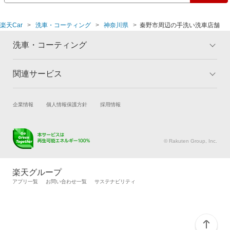
楽天Car
洗車・コーティング
神奈川県
秦野市周辺の手洗い洗車店舗
洗車・コーティング
関連サービス
トップ
マイページ
メリット
ご利用ガイド
試乗・商談
新車購入
企業情報
個人情報保護方針
採用情報
コーティングとは
コーティング診断
楽天Car車買取
車検予約
キャンペーン一覧
ランキング
キズ修理予約
洗車・コーティング予約
よくある質問
© Rakuten Group, Inc.
メンテナンス管理
タイヤ・パーツ購入
タイヤ交換サービス
楽天Car マガジン
楽天グループ
自動車カタログ
自動車保険
アプリ一覧
お問い合わせ一覧
サステナビリティ
楽天マイカー割