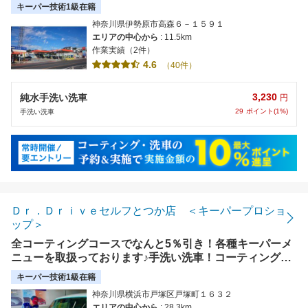
キーパー技術1級在籍
神奈川県伊勢原市高森６－１５９１
エリアの中心から
: 11.5km
作業実績（2件）
4.6
（40件）
3,230
純水手洗い洗車
円
29
ポイント(1%)
手洗い洗車
Ｄｒ．Ｄｒｉｖｅセルフとつか店 ＜キーパープロショ
ップ＞
全コーティングコースでなんと5％引き！各種キーパーメ
ニューを取扱っております♪手洗い洗車！コーティング！
お任せください！お客様の愛車をピカピカにします！！
キーパー技術1級在籍
神奈川県横浜市戸塚区戸塚町１６３２
エリアの中心から
: 28.3km