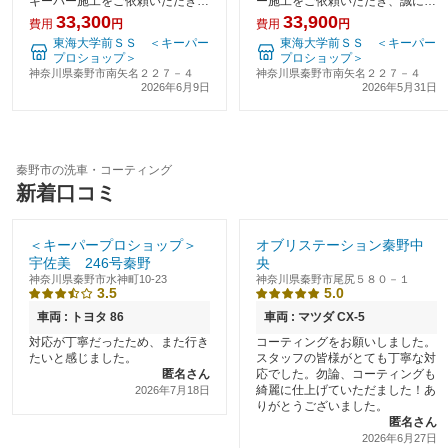
キーパー施工をご依頼いただき、
ー施工をご依頼いただき、誠にあ
誠にありがとうございます。今回
りがとうございました。 施工後
33,300
33,900
費用
円
費用
円
施工させていただいたフレッシュ
のお車は、ボディ本来の艶がしっ
東海大学前ＳＳ ＜キーパー
東海大学前ＳＳ ＜キーパー
キーパーは、 お車のツヤをしっ
かりと引き出され、手触りもなめ
プロショップ＞
プロショップ＞
かり引き出しつつ、汚れにくさも
らかに仕上がっています。 フレ
神奈川県秦野市南矢名２２７－４
神奈川県秦野市南矢名２２７－４
大幅に向上する人気の
ッシュキーパーは、汚
2026年6月9日
2026年5月31日
秦野市の洗車・コーティング
新着口コミ
＜キーパープロショップ＞
オブリステーション秦野中
宇佐美 246号秦野
央
神奈川県秦野市水神町10-23
神奈川県秦野市尾尻５８０－１
3.5
5.0
車両 : トヨタ 86
車両 : マツダ CX-5
対応が丁寧だったため、また行き
コーティングをお願いしました。
たいと感じました。
スタッフの皆様がとても丁寧な対
匿名さん
応でした。勿論、コーティングも
綺麗に仕上げていただました！あ
2026年7月18日
りがとうございました。
匿名さん
2026年6月27日