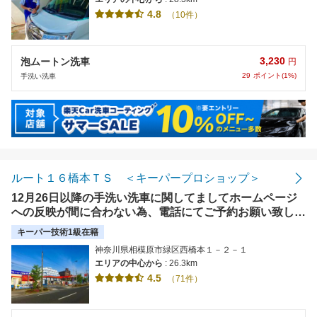
4.8
（10件）
3,230
泡ムートン洗車
円
29
ポイント(1%)
手洗い洗車
ルート１６橋本ＴＳ ＜キーパープロショップ＞
12月26日以降の手洗い洗車に関してましてホームページ
への反映が間に合わない為、電話にてご予約お願い致しま
す。12月31日‐1月4日まで休業しております。
キーパー技術1級在籍
神奈川県相模原市緑区西橋本１－２－１
エリアの中心から
: 26.3km
4.5
（71件）