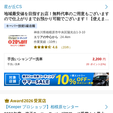
星が丘CS
地域最安値を目指すお店！無料代車のご用意もございます
ので仕上がりまでお預かり可能でございます！【使えま
す】PayPay、クレジットカード
キーパー技術1級在籍
神奈川県相模原市中央区陽光台1-3-10
エリアの中心から
: 24.4km
作業実績（10件）
4.6
（20件）
2,200
手洗いシャンプー洗車
円
20
ポイント(1%)
手洗い洗車
【Keeper プロショップ】相模原センター