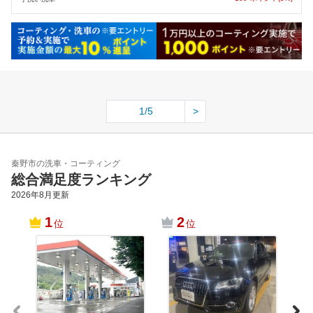
1/5
>
秦野市の洗車・コーティング
総合満足度ランキング
2026年8月
更新
1
2
位
位
Ｄｒ
巻店
ップ
神奈
－１
クリ