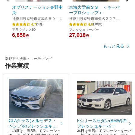
18,
オブリステーション秦野中
東海大学前ＳＳ ＜キーパ
央
ープロショップ＞
神奈川県秦野市尾尻５８０－１
神奈川県秦野市南矢名２２７－
４
4.7
4.6
(
9
件)
(
10
件)
アラウザンス90
フレッシュキーパー
6,858
27,918
円
円
もっと見る
秦野市の洗車・コーティング
作業実績
CLAクラス(メルセデス・
5シリーズセダン(BMW)の
ベンツ)のフレッシュキー
フレッシュキーパー
この度は、当SSにてフレッシュ
本日は当店にてフレッシュキーパ
パー