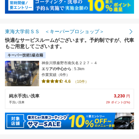
東海大学前ＳＳ ＜キーパープロショップ＞
快適なサービスルームがございます。予約制ですが、代車
もご用意してございます。
キーパー技術1級在籍
神奈川県秦野市南矢名２２７－４
エリアの中心から
: 5.3km
作業実績（6件）
4.6
（10件）
3,230
純水手洗い洗車
円
29
ポイント(1%)
手洗い洗車