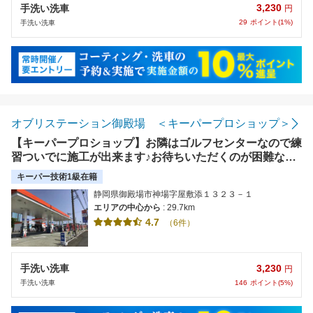
3,230
手洗い洗車
円
29
ポイント(1%)
手洗い洗車
オブリステーション御殿場 ＜キーパープロショップ＞
【キーパープロショップ】お隣はゴルフセンターなので練
習ついでに施工が出来ます♪お待ちいただくのが困難な場
合は代車も事前予約にてご用意できます
キーパー技術1級在籍
静岡県御殿場市神場字屋敷添１３２３－１
エリアの中心から
: 29.7km
4.7
（6件）
3,230
手洗い洗車
円
146
ポイント(5%)
手洗い洗車