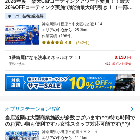
2026年度 楽天Carコーティングアワード受賞！！最大
20%OFFコーティング実施で給油最大8円引き！（一部コ
ーティング施工対象。）
キーパー技術1級在籍
神奈川県相模原市中央区松が丘1-14
エリアの中心から
: 25.3km
作業実績（198件）
4.8
（342件）
9,150
1番綺麗になる洗車ミネラルオフ！！
円
415
ポイント(5%)
手洗い洗車
オブリステーション鴨宮
当店近隣は大型商業施設が多数ございます(^^)/待ち時間で
のお買い物も便利です♪♪女性スタッフ対応可能です(^^)/
神奈川県小田原市前川１８２－１
エリアの中心から
: 11.1km