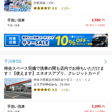
作業実績（1件）
4.6
（21件）
2,592
手洗い洗車
円
23
ポイント(1%)
手洗い洗車
下川井SS
待合スペース完備で洗車の間も店内でお待ちいただけま
す！【使えます】エネオスアプリ、クレジットカード
神奈川県横浜市旭区金ケ谷２－３１－１２
エリアの中心から
: 29.3km
4.8
（11件）
2,200
手洗い洗車
円
100
ポイント(5%)
手洗い洗車