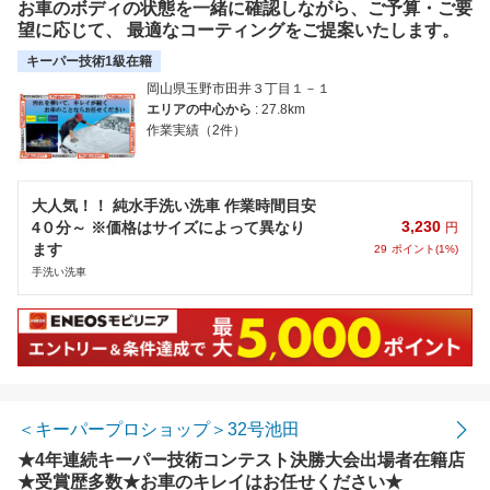
お車のボディの状態を一緒に確認しながら、ご予算・ご要
望に応じて、 最適なコーティングをご提案いたします。
キーパー技術1級在籍
岡山県玉野市田井３丁目１－１
エリアの中心から
: 27.8km
作業実績（2件）
大人気！！ 純水手洗い洗車 作業時間目安
3,230
4０分～ ※価格はサイズによって異なり
円
ます
29
ポイント(1%)
手洗い洗車
＜キーパープロショップ＞32号池田
★4年連続キーパー技術コンテスト決勝大会出場者在籍店
★受賞歴多数★お車のキレイはお任せください★