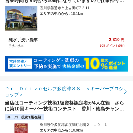
営業時間も９時から20時になっていますので仕事帰りに
もお立ち寄りいただけます!【使えます】PayPay
香川県善通寺市上吉田町7-2-11
エリアの中心から
: 10.1km
2,310
純水手洗い洗車
円
105
ポイント(5%)
手洗い洗車
Ｄｒ．Ｄｒｉｖｅセルフ多度津ＳＳ ＜キーパープロシ
ョップ＞
当店はコーティング技術1級資格認定者が4人在籍 さら
に第10回キーパー技術コンテスト 香川・徳島チャンピ
オン決定戦 優勝者在籍 洗車・コーティングの事は何で
キーパー技術1級在籍
もお任せ下さい！
香川県仲多度郡多度津町北鴨２－１０－１
エリアの中心から
: 10.9km