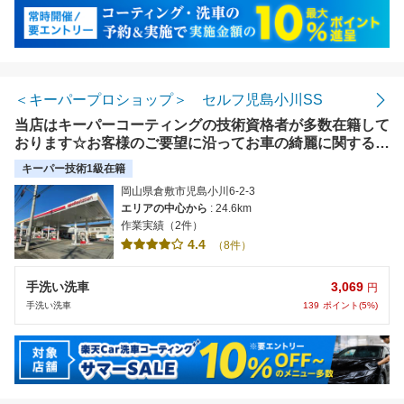
＜キーパープロショップ＞ セルフ児島小川SS
当店はキーパーコーティングの技術資格者が多数在籍して
おります☆お客様のご要望に沿ってお車の綺麗に関するお
悩み、解決致します！何でもお気軽にご相談下さい!(^^)!
キーパー技術1級在籍
岡山県倉敷市児島小川6-2-3
エリアの中心から
: 24.6km
作業実績（2件）
4.4
（8件）
3,069
手洗い洗車
円
139
ポイント(5%)
手洗い洗車