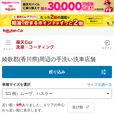
楽天Car
洗車・コーティング
ログイン
メニュー
綾歌郡(香川県)周辺の手洗い洗車店舗
絞り込み
車種サイズを選択
サイズを調べる
近い順：
9件
ありました。エリアの中心
並び順
から近い順に表示します。