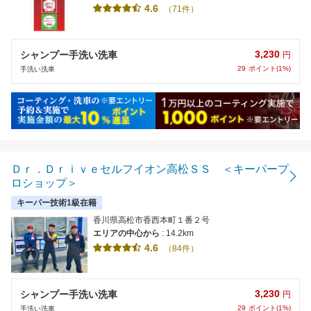
4.6
（71件）
3,230
シャンプー手洗い洗車
円
29
ポイント(1%)
手洗い洗車
Ｄｒ．Ｄｒｉｖｅセルフイオン高松ＳＳ ＜キーパープ
ロショップ＞
キーパー技術1級在籍
香川県高松市香西本町１番２号
エリアの中心から
: 14.2km
4.6
（84件）
3,230
シャンプー手洗い洗車
円
29
ポイント(1%)
手洗い洗車