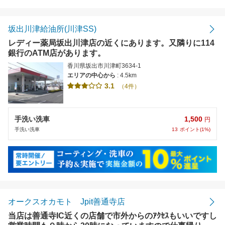
距離の近い順
金額の安い順
坂出川津給油所(川津SS)
レディー薬局坂出川津店の近くにあります。又隣りに114
評価の高い順
銀行のATM店があります。
香川県坂出市川津町3634-1
エリアの中心から
: 4.5km
3.1
（4件）
1,500
手洗い洗車
円
13
ポイント(1%)
手洗い洗車
オークスオカモト Jpit善通寺店
当店は善通寺IC近くの店舗で市外からのｱｸｾｽもいいですし