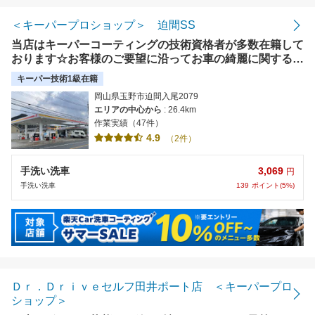
＜キーパープロショップ＞ 迫間SS
当店はキーパーコーティングの技術資格者が多数在籍して
おります☆お客様のご要望に沿ってお車の綺麗に関するお
悩み、解決致します！何でもお気軽にご相談下さい!(^^)!
キーパー技術1級在籍
岡山県玉野市迫間入尾2079
エリアの中心から
: 26.4km
作業実績（47件）
4.9
（2件）
3,069
手洗い洗車
円
139
ポイント(5%)
手洗い洗車
Ｄｒ．Ｄｒｉｖｅセルフ田井ポート店 ＜キーパープロ
ショップ＞