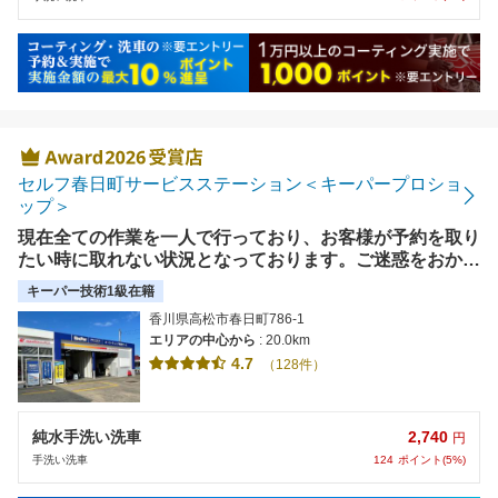
セルフ春日町サービスステーション＜キーパープロショ
ップ＞
現在全ての作業を一人で行っており、お客様が予約を取り
たい時に取れない状況となっております。ご迷惑をおかけ
して申し訳ございません。
キーパー技術1級在籍
香川県高松市春日町786-1
エリアの中心から
: 20.0km
4.7
（128件）
2,740
純水手洗い洗車
円
124
ポイント(5%)
手洗い洗車