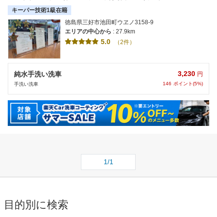
キーパー技術1級在籍
徳島県三好市池田町ウヱノ3158-9
エリアの中心から
: 27.9km
5.0
（2件）
3,230
純水手洗い洗車
円
146
ポイント(5%)
手洗い洗車
1/1
目的別に検索