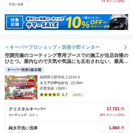
73
ポイント(5%)
手洗い洗車
＜キーパープロショップ＞筑後小郡インター
空調完備のコーティング専用ブースでの施工が当店自慢の
ひとつ。屋内なので天気や気温にも左右されない、最高の
仕上がりをお約束いたします。
キーパー技術1級在籍
福岡県小郡市吹上1014-3
エリアの中心から
: 22.0km
作業実績（36件）
4.7
（94件）
17,721
クリスタルキーパー
円
805
ポイント(5%)
コーティング
: ボディ
1,860
純水手洗い洗車
円