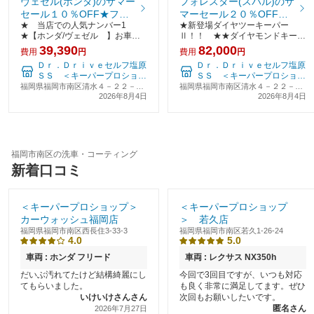
ヴェゼル(ホンダ)のサマー
フォレスター(スバル)のサ
セール１０％OFF★フレ
マーセール２０％OFF★
★ 当店での人気ナンバー1
★新登場ダイヤツーキーパー
ッシュキーパー【”キレ
ダイヤ2キーパー【ダイヤ
★【ホンダ/ヴェゼル 】お車の
Ⅱ！！ ★★ダイヤモンドキーパ
イ”と”楽”を両立させよ
モンドキーパーの２倍の
サイズ Ｌサイズ★フレッシュキ
ーの2倍の艶と新たに自浄効果を
39,390
82,000
う！】
ツヤ！】
費用
円
費用
円
ーパー 【”キレイ”と”楽”を両立
身に着け今回、施工させて頂きま
Ｄｒ．Ｄｒｉｖｅセルフ塩原
Ｄｒ．Ｄｒｉｖｅセルフ塩原
させよう！】雨が降るたび、勝手
した。お車 （スバル フォレス
ＳＳ ＜キーパープロショッ
ＳＳ ＜キーパープロショッ
にキレイ！！★ノーメンテナンス
タ－ ）サイズＬＬ艶がしっかり
プ＞
プ＞
福岡県福岡市南区清水４－２２－２
福岡県福岡市南区清水４－２２－２
で1年耐久青空駐車
でうっとりしてしまいま
２
2026年8月4日
２
2026年8月4日
福岡市南区の洗車・コーティング
新着口コミ
＜キーパープロショップ＞
＜キーパープロショップ
カーウォッシュ福岡店
＞ 若久店
福岡県福岡市南区西長住3-33-3
福岡県福岡市南区若久1-26-24
4.0
5.0
車両 : ホンダ フリード
車両 : レクサス NX350h
だいぶ汚れてたけど結構綺麗にし
今回で3回目ですが、いつも対応
てもらいました。
も良く非常に満足してます。ぜひ
いけいけさんさん
次回もお願いしたいです。
匿名さん
2026年7月27日