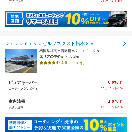
84
ポイント(5%)
手洗い洗車
Ｄｒ．Ｄｒｉｖｅセルフネクスト橋本ＳＳ
福岡県福岡市西区橋本２－１３－２８
エリアの中心から
: 9.2km
4.6
（110件）
6,690
ピュアキーパー
円
60
ポイント(1%)
コーティング
: ボディ
1,870
室内清掃
円
17
ポイント(1%)
手洗い洗車