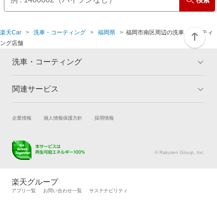
楽天Car
洗車・コーティング
福岡県
福岡市南区周辺の洗車・コーティ
ング店舗
洗車・コーティング
関連サービス
トップ
マイページ
メリット
ご利用ガイド
試乗・商談
新車購入
企業情報
個人情報保護方針
採用情報
コーティングとは
コーティング診断
楽天Car車買取
車検予約
キャンペーン一覧
ランキング
キズ修理予約
洗車・コーティング予約
よくある質問
© Rakuten Group, Inc.
メンテナンス管理
タイヤ・パーツ購入
タイヤ交換サービス
楽天Car マガジン
楽天グループ
自動車カタログ
自動車保険
アプリ一覧
お問い合わせ一覧
サステナビリティ
楽天マイカー割