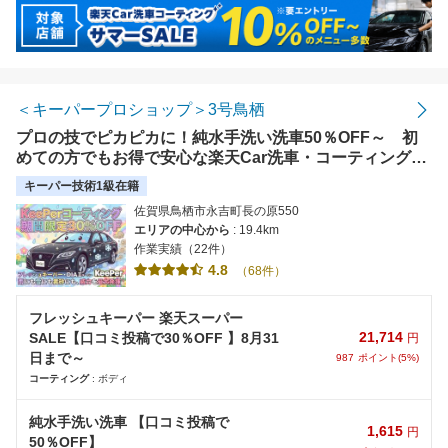
＜キーパープロショップ＞3号鳥栖
プロの技でピカピカに！純水手洗い洗車50％OFF～ 初
めての方でもお得で安心な楽天Car洗車・コーティングで
す！
キーパー技術1級在籍
佐賀県鳥栖市永吉町長の原550
エリアの中心から
: 19.4km
作業実績（22件）
4.8
（68件）
フレッシュキーパー 楽天スーパー
21,714
SALE【口コミ投稿で30％OFF 】8月31
円
日まで～
987
ポイント(5%)
コーティング
: ボディ
純水手洗い洗車 【口コミ投稿で
1,615
円
50％OFF】