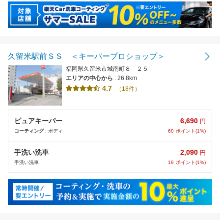
久留米駅前ＳＳ ＜キーパープロショップ＞
福岡県久留米市城南町８－２５
エリアの中心から
: 26.8km
4.7
（18件）
6,690
ピュアキーパー
円
60
ポイント(1%)
コーティング
: ボディ
2,090
手洗い洗車
円
19
ポイント(1%)
手洗い洗車