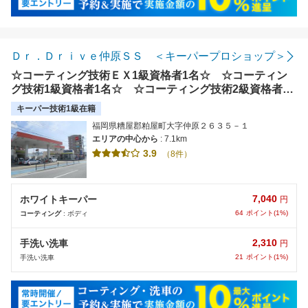
Ｄｒ．Ｄｒｉｖｅ仲原ＳＳ ＜キーパープロショップ＞
☆コーティング技術ＥＸ1級資格者1名☆ ☆コーティン
グ技術1級資格者1名☆ ☆コーティング技術2級資格者2
名☆在籍中！！
キーパー技術1級在籍
福岡県糟屋郡粕屋町大字仲原２６３５－１
エリアの中心から
: 7.1km
3.9
（8件）
7,040
ホワイトキーパー
円
64
ポイント(1%)
コーティング
: ボディ
2,310
手洗い洗車
円
21
ポイント(1%)
手洗い洗車