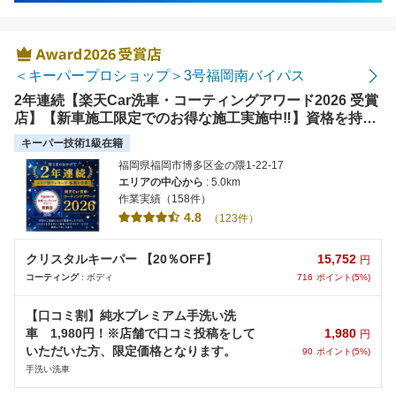
＜キーパープロショップ＞3号福岡南バイパス
2年連続【楽天Car洗車・コーティングアワード2026 受賞
店】【新車施工限定でのお得な施工実施中‼】資格を持っ
たプロが施工致します。気になる点がございましたらお気
キーパー技術1級在籍
軽に店舗までご連絡ください。
福岡県福岡市博多区金の隈1-22-17
エリアの中心から
: 5.0km
作業実績（158件）
4.8
（123件）
15,752
クリスタルキーパー 【20％OFF】
円
716
ポイント(5%)
コーティング
: ボディ
【口コミ割】純水プレミアム手洗い洗
1,980
車 1,980円！※店舗で口コミ投稿をして
円
いただいた方、限定価格となります。
90
ポイント(5%)
手洗い洗車