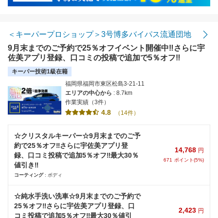
＜キーパープロショップ＞3号博多バイパス流通団地
9月末までのご予約で25％オフイベント開催中‼さらに宇
佐美アプリ登録、口コミの投稿で追加で5％オフ‼
キーパー技術1級在籍
福岡県福岡市東区松島3-21-11
エリアの中心から
: 8.7km
作業実績（3件）
4.8
（14件）
☆クリスタルキーパー☆9月末までのご予
約で25％オフ‼さらに宇佐美アプリ登
14,768
円
録、口コミ投稿で追加5％オフ‼最大30％
671
ポイント(5%)
値引き‼
コーティング
: ボディ
☆純水手洗い洗車☆9月末までのご予約で
25％オフ‼さらに宇佐美アプリ登録、口
2,423
円
コミ投稿で追加5％オフ‼最大30％値引