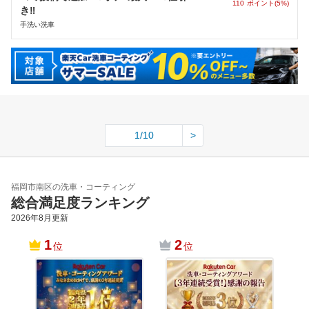
110
ポイント(5%)
き‼
手洗い洗車
1/10
>
福岡市南区の洗車・コーティング
総合満足度ランキング
2026年8月
更新
1
2
位
位
Ｄｒ
原Ｓ
ョッ
福岡
－２