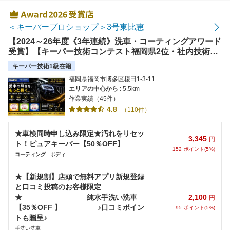
＜キーパープロショップ＞3号東比恵
【2024～26年度《3年連続》洗車・コーティングアワード
受賞】【キーパー技術コンテスト福岡県2位・社内技術コ
ンテスト九州1位・コンテスト出場スタッフ多数在籍】洗
キーパー技術1級在籍
車・コーティングは当店にお任せください！★口コミで
福岡県福岡市博多区榎田1-3-11
30ポイントプレゼント★
エリアの中心から
: 5.5km
作業実績（45件）
4.8
（110件）
★車検同時申し込み限定★汚れをリセッ
3,345
円
ト！ピュアキーパー【50％OFF】
152
ポイント(5%)
コーティング
: ボディ
★【新規割】店頭で無料アプリ新規登録
と口コミ投稿のお客様限定
2,100
★ 純水手洗い洗車
円
【35％OFF 】 ♪口コミポイン
95
ポイント(5%)
トも贈呈♪
手洗い洗車