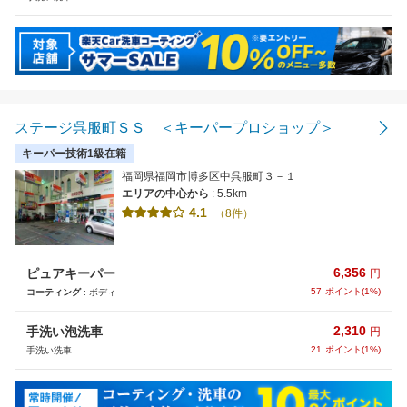
ステージ呉服町ＳＳ ＜キーパープロショップ＞
キーパー技術1級在籍
福岡県福岡市博多区中呉服町３－１
エリアの中心から
: 5.5km
4.1
（8件）
6,356
ピュアキーパー
円
57
ポイント(1%)
コーティング
: ボディ
2,310
手洗い泡洗車
円
21
ポイント(1%)
手洗い洗車