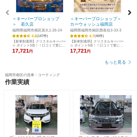
ピュ
コー
6,6
＜キーパープロショップ
＜キーパープロショップ＞
＞ 若久店
カーウォッシュ福岡店
福岡県福岡市南区若久1-26-24
福岡県福岡市南区西長住3-33-3
4.8
4.7
(
147
件)
(
40
件)
【新車割適用】クリスタルキーパー
【新車割適用】クリスタルキーパー
☆️ ポイント5倍！！口コミで更にポ
☆️ ポイント5倍！！口コミで更にポ
イント追加※代車無料 必要な際は
イントプレゼント☆
17,721
17,721
円
円
連絡下さい
もっと見る
福岡市南区の洗車・コーティング
作業実績