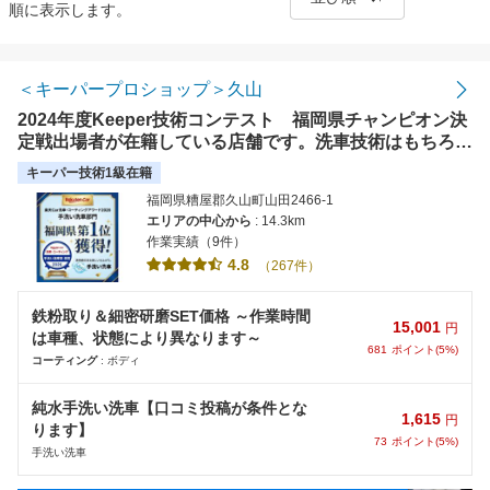
順に表示します。
距離の近い順
金額の安い順
＜キーパープロショップ＞久山
2024年度Keeper技術コンテスト 福岡県チャンピオン決
評価の高い順
定戦出場者が在籍している店舗です。洗車技術はもちろ
ん、普段のお手入れの仕方もお気軽にご相談ください。
キーパー技術1級在籍
福岡県糟屋郡久山町山田2466-1
エリアの中心から
: 14.3km
作業実績（9件）
4.8
（267件）
鉄粉取り＆細密研磨SET価格 ～作業時間
15,001
円
は車種、状態により異なります～
681
ポイント(5%)
コーティング
: ボディ
純水手洗い洗車【口コミ投稿が条件とな
1,615
円
ります】
73
ポイント(5%)
手洗い洗車